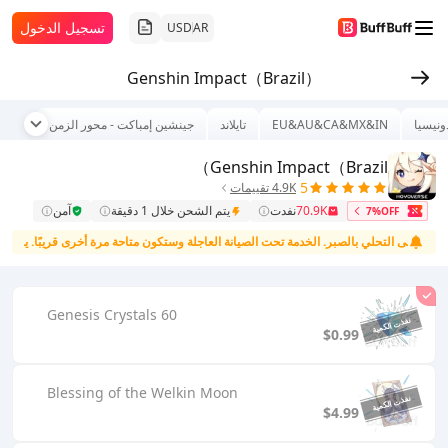
تسجيل الدخول
USD
AR
Genshin Impact（Brazil）
ونيسيا
EU&AU&CA&MX&IN
تايلاند
جينشين إمباكت - محور الزمن
عالم
Genshin Impact（Brazil）
5
4.9K تقييمات
70.9K
نفدت
يتم الشحن خلال 1 دقيقة
آمن
7%OFF
ا. يرجى التحلي بالصبر.
الخدمة تحت الصيانة العاجلة وستكون متاحة مرة أخرى قريبًا. يرجى الت
60 Genesis Crystals
$0.99
Blessing of the Welkin Moon
$4.99