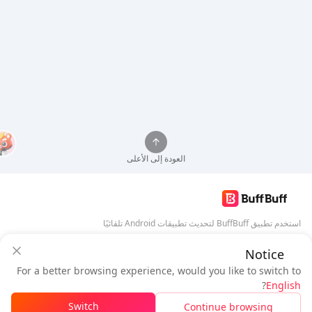
العودة إلى الأعلى
استخدم تطبيق BuffBuff لتحديث تطبيقات Android تلقائيًا
Notice
تنزيل BuffBuff
ضمان أمان BuffBuff
For a better browsing experience, would you like to switch to
سجل دخول
للحصول على
50 نقطة (0.50 دولار)
+
1
نقطة (
0.01
دولار)
تابعنا
?
English
$1.14
المستحق
Switch
Continue browsing
نفذت الكمية