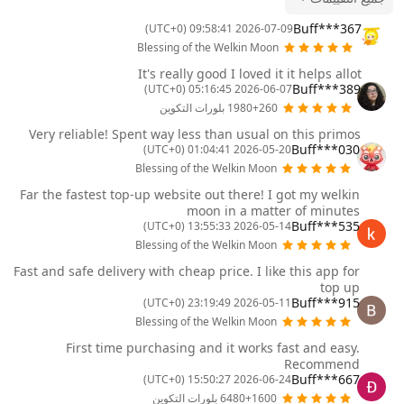
Buff***367
2026-07-09 09:58:41 (UTC+0)
Blessing of the Welkin Moon
It's really good I loved it it helps allot
Buff***389
2026-06-07 05:16:45 (UTC+0)
1980+260 بلورات التكوين
Very reliable! Spent way less than usual on this primos
Buff***030
2026-05-20 01:04:41 (UTC+0)
Blessing of the Welkin Moon
Far the fastest top-up website out there! I got my welkin
moon in a matter of minutes
Buff***535
2026-05-14 13:55:33 (UTC+0)
Blessing of the Welkin Moon
Fast and safe delivery with cheap price. I like this app for
top up
Buff***915
2026-05-11 23:19:49 (UTC+0)
Blessing of the Welkin Moon
First time purchasing and it works fast and easy.
Recommend
Buff***667
2026-06-24 15:50:27 (UTC+0)
6480+1600 بلورات التكوين