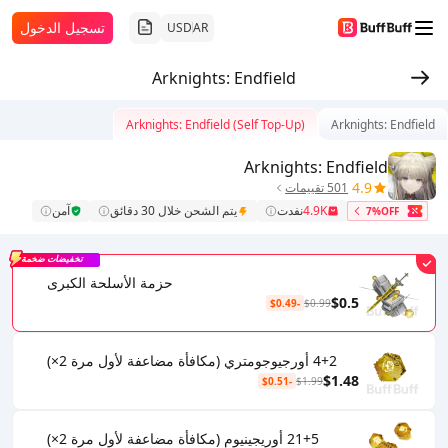
تسجيل الدخول
USD
AR
Arknights: Endfield
Arknights: Endfield (Self Top-Up)
Arknights: Endfield
Arknights: Endfield
4.9
501 تقييمات
4.9K
نفدت
يتم الشحن خلال 30 دقائق
آمن
7%OFF
تخفيضات ضخمة
حزمة الأسلحة الكبرى
$0.5
-$0.49
$0.99
4+2 أورجيوجومتري (مكافأة مضاعفة لأول مرة 2×)
$1.48
-$0.51
$1.99
21+5 أوريجينيوم (مكافأة مضاعفة لأول مرة 2×)