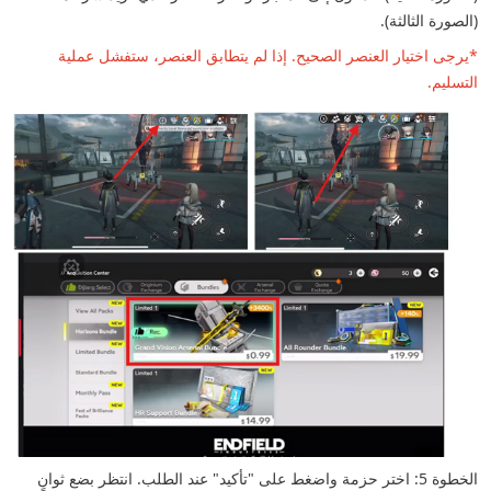
(الصورة الثالثة).
*يرجى اختيار العنصر الصحيح. إذا لم يتطابق العنصر، ستفشل عملية
التسليم.
الخطوة 5: اختر حزمة واضغط على "تأكيد" عند الطلب. انتظر بضع ثوانٍ