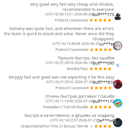
Very good very fast very cheap and reliable,
recommended to everyone
Buff***773
2026-06-26 09:14:21 (UTC+0)
Protocol Customized
Delivery was quite fast, and whenever there are errors
the team is quick to assist and solve. Never once did they
disappoint!
Lo***er
2026-06-25 15:46:04 (UTC+0)
Protocol Customized
Пришло быстро, без ошибок
Buff***095
2026-06-18 07:39:59 (UTC+0)
Monthly Pass
Veryyyy fast and good was not expecting it be this easy
Buff***810
2026-07-26 01:39:32 (UTC+0)
Protocol Customized
Очень быстрая доставка! Спасибо!
Buff***172
2026-07-24 11:19:00 (UTC+0)
Firewalker's Trail HH Bundle
Быстро и качественно, и дёшево на эндфилд
De***nd
2026-07-21 14:22:07 (UTC+0)
194+48 Origeometry(First-Time 2× Bonus)