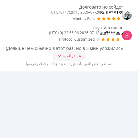
Долговато но сойдет
Buff***139
2026-07-20 17:29:15 (UTC+0)
Monthly Pass
ну ништяк че)
Buff***885
2026-07-18 22:55:06 (UTC+0)
Protocol Customized
Дольше чем обычно в этот раз, но в 5 мин уложились)
عرض المزيد
-تم طي بعض التقييمات غير المفيدة جداً لمرجعك وعرضها