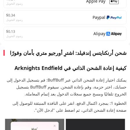
Apple Pay
رسوم التحويل
$0.34
Paypal
رسوم التحويل
$0.13
Alipay
رسوم التحويل
شحن أرنكنايتس إندفيلد: اشترِ أورجيو متري بأمان وفورًا
كيفية إعادة الشحن الذاتي في Arknights Endfield
يمكنك اختيار إعادة الشحن الذاتي عبر BuffBuff: قم بتسجيل الدخول إلى
حسابك، اختر حزمة، وقم بإعادة الشحن. سيقوم BuffBuff بتسجيل
الخروج تلقائيًا ومسح جميع سجلات الدخول بعد إتمام المعاملة.
الخطوة 1: بمجرد اكتمال الدفع، انقر على النافذة المنبثقة للوصول إلى
صفحة إعادة الشحن الذاتي، ثم اضغط على "ادخل الآن".