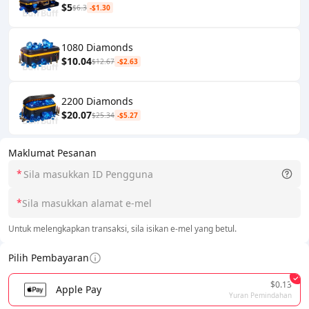
$5
$6.3
-$1.30
1080 Diamonds
$10.04
$12.67
-$2.63
2200 Diamonds
$20.07
$25.34
-$5.27
Maklumat Pesanan
*
*
Untuk melengkapkan transaksi, sila isikan e-mel yang betul.
Pilih Pembayaran
$0.13
Apple Pay
Yuran Pemindahan