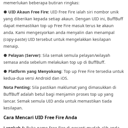
memerlukan beberapa butiran ringkas:
●
UID Akaun Free Fire:
UID Free Fire ialah siri nombor unik
yang diberikan kepada setiap akaun. Dengan UID ini, BuffBuff
dapat memastikan top up Free Fire masuk terus ke akaun
anda. Kami mengesyorkan anda menyalin dan menampal
(copy-paste) UID tersebut untuk mengelakkan kesilapan
menaip.
●
Pelayan (Server)
: Sila semak semula pelayan/wilayah
semasa anda sebelum melakukan top up di BuffBuff.
●
Platform yang Menyokong
: Top up Free Fire tersedia untuk
kedua-dua versi Android dan iOS.
Nota Penting:
Sila pastikan maklumat yang dimasukkan di
BuffBuff adalah betul bagi menjamin proses top up yang
lancar. Semak semula UID anda untuk memastikan tiada
kesilapan.
Cara Mencari UID Free Fire Anda
Langkah 1:
Buka game Free Fire di peranti mudah alih anda.