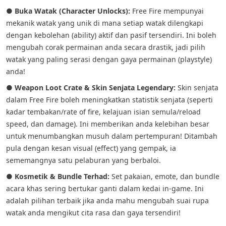
●
Buka Watak (Character Unlocks):
Free Fire mempunyai
mekanik watak yang unik di mana setiap watak dilengkapi
dengan kebolehan (ability) aktif dan pasif tersendiri. Ini boleh
mengubah corak permainan anda secara drastik, jadi pilih
watak yang paling serasi dengan gaya permainan (playstyle)
anda!
●
Weapon Loot Crate & Skin Senjata Legendary:
Skin senjata
dalam Free Fire boleh meningkatkan statistik senjata (seperti
kadar tembakan/rate of fire, kelajuan isian semula/reload
speed, dan damage). Ini memberikan anda kelebihan besar
untuk menumbangkan musuh dalam pertempuran! Ditambah
pula dengan kesan visual (effect) yang gempak, ia
sememangnya satu pelaburan yang berbaloi.
●
Kosmetik & Bundle Terhad:
Set pakaian, emote, dan bundle
acara khas sering bertukar ganti dalam kedai in-game. Ini
adalah pilihan terbaik jika anda mahu mengubah suai rupa
watak anda mengikut cita rasa dan gaya tersendiri!