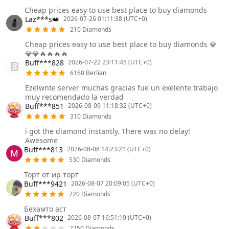
Cheap prices easy to use best place to buy diamonds
Laz***s👑
2026-07-26 01:11:38 (UTC+0)
210 Diamonds
Cheap prices easy to use best place to buy diamonds 💎
💎💎🔥🔥🔥🔥
Buff***828
2026-07-22 23:11:45 (UTC+0)
6160 Berlian
Ezelwnte server muchas gracias fue un exelente trabajo
muy recomendado la verdad
Buff***851
2026-08-09 11:18:32 (UTC+0)
310 Diamonds
i got the diamond instantly. There was no delay!
Awesome
Buff***813
2026-08-08 14:23:21 (UTC+0)
530 Diamonds
Торт от ир торт
Buff***9421
2026-08-07 20:09:05 (UTC+0)
720 Diamonds
Бехамто аст
Buff***802
2026-08-07 16:51:19 (UTC+0)
2750 Diamonds