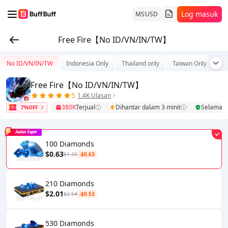
Log masuk
MS
USD
Free Fire【No ID/VN/IN/TW】
No ID/VN/IN/TW
Indonesia Only
Thailand only
Taiwan Only
Tu
Free Fire【No ID/VN/IN/TW】
5
1.4K Ulasan
380K
Terjual
Dihantar dalam 3 minit
Selamat
7%OFF
Jualan Super
100 Diamonds
$0.63
$1.26
-$0.63
210 Diamonds
$2.01
$2.54
-$0.53
530 Diamonds