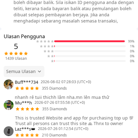
boleh dibayar balik. Sila isikan ID pengguna anda dengan
teliti, kerana tiada bayaran balik atau pemulangan boleh
dibuat selepas pembayaran berjaya. Jika anda
menghadapi sebarang masalah semasa transaksi,
Ulasan Pengguna
99%
5
1%
0%
0%
1439
Ulasan
0%
Semua Ulasan
Buff***734
2026-08-02 07:28:03 (UTC+0)
355 Diamonds
nhanh rẻ tuii thichh lắm nha.mn lên mua thử
Mu***h
2026-07-26 07:55:58 (UTC+0)
355 Diamonds
This is trusted Website and app for purchasing top up 💯
Trust all persons can trust this site 🙏 Thnx to owner
Laz***s👑
2026-07-26 01:12:54 (UTC+0)
210 Diamonds