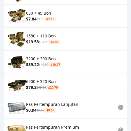
630 + 45 Bon
$7.84
$9.99
-$2.15
1580 + 110 Bon
$19.58
$24.99
-$5.41
3200 + 200 Bon
$39.22
$49.99
-$10.77
6500 + 320 Bon
$79.2
$99.99
-$20.79
Pas Pertempuran Lanjutan
$0.94
$0.99
-$0.05
Pas Pertempuran Premium