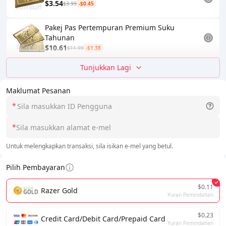
$3.54
$3.99
-$0.45
Pakej Pas Pertempuran Premium Suku
Tahunan
$10.61
$11.99
-$1.38
Tunjukkan Lagi
Maklumat Pesanan
*
*
Untuk melengkapkan transaksi, sila isikan e-mel yang betul.
Pilih Pembayaran
$0.11
Razer Gold
Yuran Pemindahan
$0.23
Credit Card/Debit Card/Prepaid Card
Yuran Pemindahan