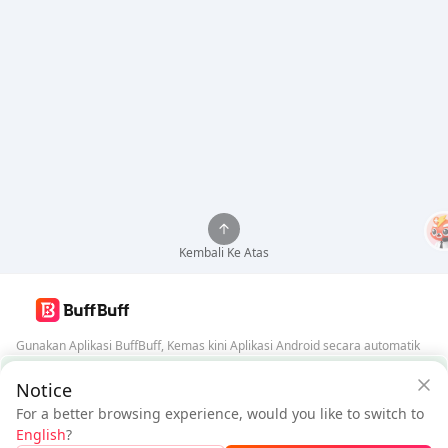
Kembali Ke Atas
Gunakan Aplikasi BuffBuff, Kemas kini Aplikasi Android secara automatik
Jaminan Keselamatan BuffBuff
Notice
Muat Turun BuffBuff
For a better browsing experience, would you like to switch to
$0.61
$1.03
Ikuti Kami
English
?
Pengguna Baru:
$0.42
Diskaun
Perlu Dibayar