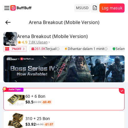
Log masuk
MS
USD
Arena Breakout (Mobile Version)
Arena Breakout (Mobile Version)
4.9
7.8K Ulasan
261.9K
Terjual
Dihantar dalam 1 minit
Selama
7%OFF
Jualan Super
60 + 6 Bon
$0.5
$0.99
-$0.49
310 + 25 Bon
$3.92
$4.99
-$1.07