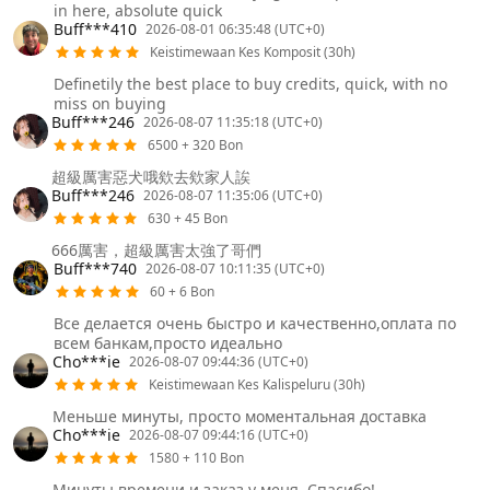
in here, absolute quick
Buff***410
2026-08-01 06:35:48 (UTC+0)
Keistimewaan Kes Komposit (30h)
Definetily the best place to buy credits, quick, with no
miss on buying
Buff***246
2026-08-07 11:35:18 (UTC+0)
6500 + 320 Bon
超級厲害惡犬哦欸去欸家人誒
Buff***246
2026-08-07 11:35:06 (UTC+0)
630 + 45 Bon
666厲害，超級厲害太強了哥們
Buff***740
2026-08-07 10:11:35 (UTC+0)
60 + 6 Bon
Все делается очень быстро и качественно,оплата по
всем банкам,просто идеально
Cho***ie
2026-08-07 09:44:36 (UTC+0)
Keistimewaan Kes Kalispeluru (30h)
Меньше минуты, просто моментальная доставка
Cho***ie
2026-08-07 09:44:16 (UTC+0)
1580 + 110 Bon
Минуты времени и заказ у меня. Спасибо!