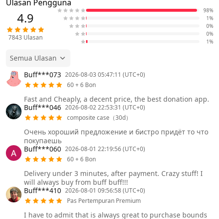
Ulasan Pengguna
98%
4.9
1%
0%
0%
7843
Ulasan
1%
Semua Ulasan
Buff***073
2026-08-03 05:47:11 (UTC+0)
60 + 6 Bon
Fast and Cheaply, a decent price, the best donation app.
Buff***046
2026-08-02 22:53:31 (UTC+0)
composite case（30d）
Очень хороший предложение и бистро придёт то что
покупаешь
Buff***060
2026-08-01 22:19:56 (UTC+0)
60 + 6 Bon
Delivery under 3 minutes, after payment. Crazy stuff! I
will always buy from buff buff!!!
Buff***410
2026-08-01 09:56:58 (UTC+0)
Pas Pertempuran Premium
I have to admit that is always great to purchase bounds