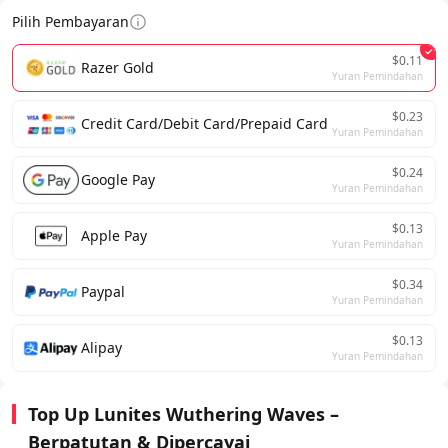
Pilih Pembayaran
$0.11
Razer Gold
Yuran Pemindahan
$0.23
Credit Card/Debit Card/Prepaid Card
Yuran Pemindahan
$0.24
Google Pay
Yuran Pemindahan
$0.13
Apple Pay
Yuran Pemindahan
$0.34
Paypal
Yuran Pemindahan
$0.13
Alipay
Yuran Pemindahan
Top Up Lunites Wuthering Waves –
Berpatutan & Dipercayai