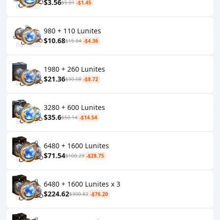
$3.56
$5.01
-$1.45
980 + 110 Lunites
$10.68
$15.04
-$4.36
1980 + 260 Lunites
$21.36
$30.08
-$8.72
3280 + 600 Lunites
$35.6
$50.14
-$14.54
6480 + 1600 Lunites
$71.54
$100.29
-$28.75
6480 + 1600 Lunites x 3
$224.62
$300.82
-$76.20