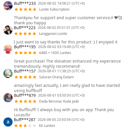
Buff***233
2026-08-02 14:58:21 (UTC+0)
Lunite Subscription
Thankyou for support and super customer service🎉❤️🥰
thank you happy
Buff***223
2026-08-02 05:51:31 (UTC+0)
Langganan Lunite
I just want to say thanks for this product :) I enjoyed it
Buff***195
2026-08-02 03:19:49 (UTC+0)
6480 + 1600 Lunites
Great purchase! The donation enhanced my experience
tremendously. Highly recommend!
Buff***157
2026-08-01 11:38:25 (UTC+0)
Saluran Orang Dalam
amazingly fast actually, I am really glad to have started
using buffbuff
Buff***879
2026-08-01 03:50:50 (UTC+0)
Dada Bersinar Kuda Jade
Hi Buffbuff! I always buy with you on app Thank you
Lucas/br
Buff***287
2026-08-05 23:50:59 (UTC+0)
60 Lunites