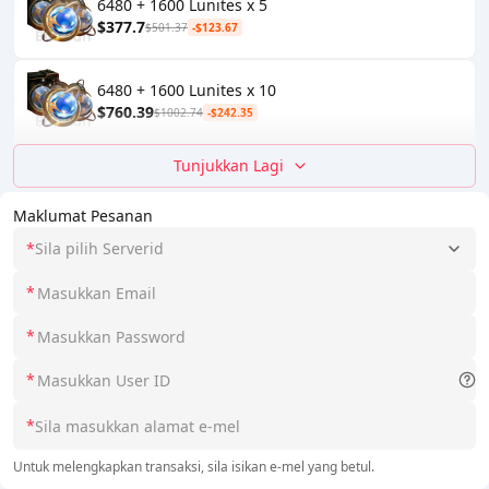
6480 + 1600 Lunites x 5
$377.7
$501.37
-$123.67
6480 + 1600 Lunites x 10
$760.39
$1002.74
-$242.35
Tunjukkan Lagi
Maklumat Pesanan
*
Sila pilih Serverid
*
*
*
*
Untuk melengkapkan transaksi, sila isikan e-mel yang betul.