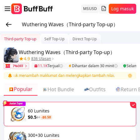
Log masuk
MS
USD
Wuthering Waves（Third-party Top-up）
Third-party Top-up
Self Top-Up
Direct Top-Up
Wuthering Waves（Third-party Top-up）
4.9
836 Ulasan
11.1K
Terjual
Dihantar dalam 30 minit
Selama
7%OFF
n untuk menambah maklumat dan melengkapkan tambah nilai.
Selepas
Popular
Hot Bundle
Outfits
Return 
Jualan Super
60 Lunites
$0.5
$1
-$0.50
300+30 Lunites