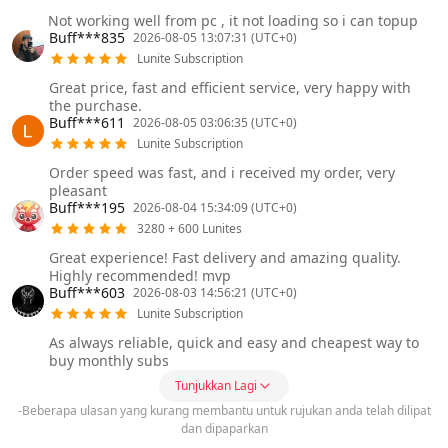
Not working well from pc , it not loading so i can topup
Buff***835
2026-08-05 13:07:31 (UTC+0)
Lunite Subscription
Great price, fast and efficient service, very happy with
the purchase.
Buff***611
2026-08-05 03:06:35 (UTC+0)
Lunite Subscription
Order speed was fast, and i received my order, very
pleasant
Buff***195
2026-08-04 15:34:09 (UTC+0)
3280 + 600 Lunites
Great experience! Fast delivery and amazing quality.
Highly recommended! mvp
Buff***603
2026-08-03 14:56:21 (UTC+0)
Lunite Subscription
As always reliable, quick and easy and cheapest way to
buy monthly subs
Tunjukkan Lagi
-Beberapa ulasan yang kurang membantu untuk rujukan anda telah dilipat
dan dipaparkan