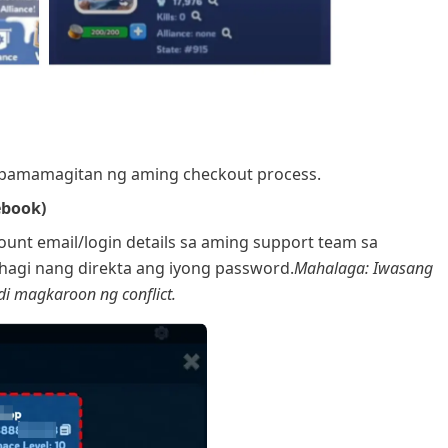
a pamamagitan ng aming checkout process.
ebook)
unt email/login details sa aming support team sa
agi nang direkta ang iyong password.
Mahalaga: Iwasang
di magkaroon ng conflict.