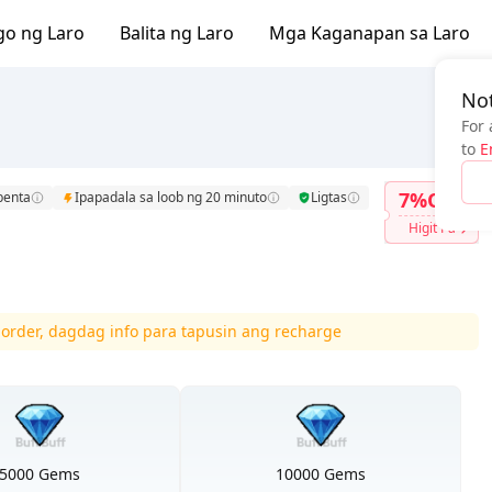
go ng Laro
Balita ng Laro
Mga Kaganapan sa Laro
Not
For 
to
E
7%OFF
benta
Ipapadala sa loob ng 20 minuto
Ligtas
Higit Pa
order, dagdag info para tapusin ang recharge
5000 Gems
10000 Gems