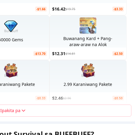
$16.42
-$1.66
$19.75
-$3.33
Buwanang Kard + Pang-
50000 Gems
araw-araw na Alok
$12.31
-$13.70
$14.81
-$2.50
araniwang Pakete
2.99 Karaniwang Pakete
$2.46
-$0.33
$2.96
-$0.50
Ipakita pa
out Survival sa BUFFBUFF?