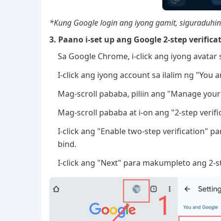
*Kung Google login ang iyong gamit, siguraduhin
3. Paano i-set up ang Google 2-step verifica
Sa Google Chrome, i-click ang iyong avatar 
I-click ang iyong account sa ilalim ng "You 
Mag-scroll pababa, piliin ang "Manage your 
Mag-scroll pababa at i-on ang "2-step verifi
I-click ang "Enable two-step verification"
bind.
I-click ang "Next" para makumpleto ang 2-st