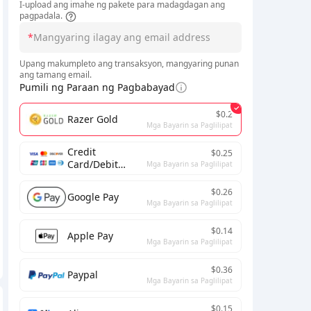
I-upload ang imahe ng pakete para madagdagan ang
pagpadala.
*
Upang makumpleto ang transaksyon, mangyaring punan
ang tamang email.
Pumili ng Paraan ng Pagbabayad
$0.2
Razer Gold
Mga Bayarin sa Paglilipat
Credit
$0.25
Card/Debit
Mga Bayarin sa Paglilipat
Card/Prepaid
Card
$0.26
Google Pay
Mga Bayarin sa Paglilipat
$0.14
Apple Pay
Mga Bayarin sa Paglilipat
$0.36
Paypal
Mga Bayarin sa Paglilipat
$0.15