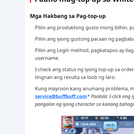
Mga Hakbang sa Pag-top-up
Piliin ang produktong gusto mong bilhin, pa
Piliin ang iyong gustong paraan ng pagbab
Piliin ang Login method, pagkatapos ay ila
username.
I-check ang status ng iyong top-up sa ord
tingnan ang resulta sa loob ng laro.
Kung mayroon kang anumang problema, ma
service@buffbuff.com
* Paalala: I-click ang
pangalan ng iyong character sa kanang bahagi n