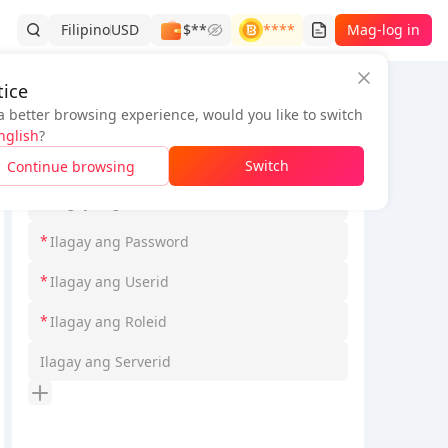
Filipino
USD
$**
****
Mag-log in
ice
a better browsing experience, would you like to switch
Impormasyon ng Order
nglish
?
*
Pilihin ang Loginmodel
Switch
Continue browsing
*
*
*
*