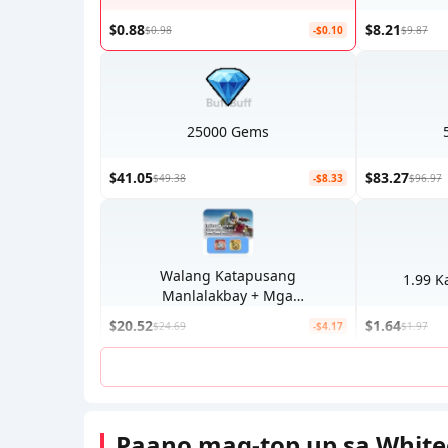
$0.88
$8.21
$0.98
-$0.10
$9.87
25000 Gems
$41.05
$83.27
$49.38
-$8.33
$96.97
Walang Katapusang
1.99 K
Manlalakbay + Mga
Mangangabayo ng Tundra:
$20.52
$1.64
$24.69
-$4.17
$1.97
Walang Hanggang
Paglalakbay
Paano mag-top up sa White