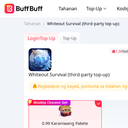
Tahanan
Top-Up
Kodi
Tahanan
Whiteout Survival (third-party top-up)
LoginTop-Up
Top-Up
1.3K
Na
Whiteout Survival (third-party top-up)
Pagkatapos ng bayad, pumunta sa listahan ng 
Malaking Clearance Sale
0.99 Karaniwang Pakete