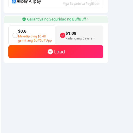
Alipay
Mga Bayarin sa Paglilipat
Garantiya ng Seguridad ng BuffBuff
$0.6
$1.08
Makatipid ng
$0.48
Kailangang Bayaran
gamit ang BuffBuff App
Load