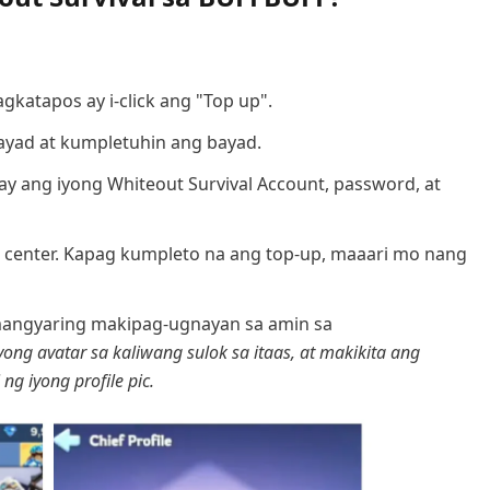
gkatapos ay i-click ang "Top up".
ayad at kumpletuhin ang bayad.
gay ang iyong Whiteout Survival Account, password, at
er center. Kapag kumpleto na ang top-up, maaari mo nang
ngyaring makipag-ugnayan sa amin sa
 iyong avatar sa kaliwang sulok sa itaas, at makikita ang
g iyong profile pic.