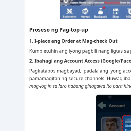
Proseso ng Pag-top-up
1. I-place ang Order at Mag-check Out
Kumpletuhin ang iyong pagbili nang ligtas s
2. Ibahagi ang Account Access (Google/Fac
Pagkatapos magbayad, ipadala ang iyong acco
pamamagitan ng secure channels. Huwag ibah
mag-log in sa laro habang ginagawa ito para hin