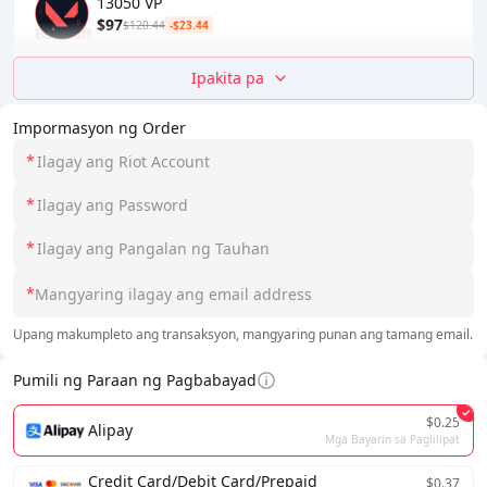
13050 VP
$97
$120.44
-$23.44
Ipakita pa
Impormasyon ng Order
*
*
*
*
Upang makumpleto ang transaksyon, mangyaring punan ang tamang email.
Pumili ng Paraan ng Pagbabayad
$0.25
Alipay
Mga Bayarin sa Paglilipat
Credit Card/Debit Card/Prepaid
$0.37