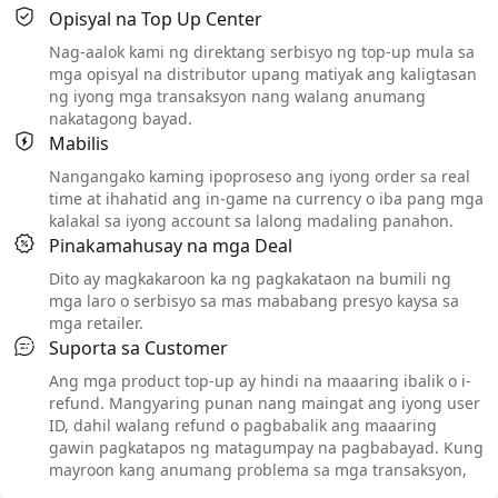
Opisyal na Top Up Center
Nag-aalok kami ng direktang serbisyo ng top-up mula sa
mga opisyal na distributor upang matiyak ang kaligtasan
ng iyong mga transaksyon nang walang anumang
nakatagong bayad.
Mabilis
Nangangako kaming ipoproseso ang iyong order sa real
time at ihahatid ang in-game na currency o iba pang mga
kalakal sa iyong account sa lalong madaling panahon.
Pinakamahusay na mga Deal
Dito ay magkakaroon ka ng pagkakataon na bumili ng
mga laro o serbisyo sa mas mababang presyo kaysa sa
mga retailer.
Suporta sa Customer
Ang mga product top-up ay hindi na maaaring ibalik o i-
refund. Mangyaring punan nang maingat ang iyong user
ID, dahil walang refund o pagbabalik ang maaaring
gawin pagkatapos ng matagumpay na pagbabayad. Kung
mayroon kang anumang problema sa mga transaksyon,