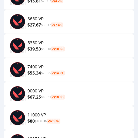
$15.81
$20.07
-$4.26
3650 VP
$27.67
$35.12
-$7.45
5350 VP
$39.53
$50.18
-$10.65
7400 VP
$55.34
$70.25
-$14.91
9000 VP
$67.25
$85.31
-$18.06
11000 VP
$80
$100.36
-$20.36