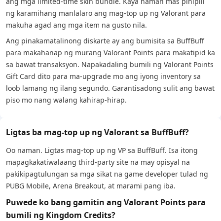
ang mga limited-time skin bundle. Kaya naman mas pinipili
ng karamihang manlalaro ang mag-top up ng Valorant para
makuha agad ang mga item na gusto nila.
Ang pinakamatalinong diskarte ay ang bumisita sa BuffBuff
para makahanap ng murang Valorant Points para makatipid ka
sa bawat transaksyon. Napakadaling bumili ng Valorant Points
Gift Card dito para ma-upgrade mo ang iyong inventory sa
loob lamang ng ilang segundo. Garantisadong sulit ang bawat
piso mo nang walang kahirap-hirap.
Ligtas ba mag-top up ng Valorant sa BuffBuff?
Oo naman. Ligtas mag-top up ng VP sa BuffBuff. Isa itong
mapagkakatiwalaang third-party site na may opisyal na
pakikipagtulungan sa mga sikat na game developer tulad ng
PUBG Mobile, Arena Breakout, at marami pang iba.
Puwede ko bang gamitin ang Valorant Points para
bumili ng Kingdom Credits?