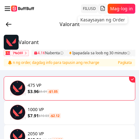
Mag-log in
FIL
USD
Kasaysayan ng Order
Valorant
Valorant
4.1K
Nabenta
Ipapadala sa loob ng 30 minuto
7%OFF
tahan ng order, dagdag info para tapusin ang recharge
Pagkatapos ng
475 VP
$3.96
$5.01
-$1.05
1000 VP
$7.91
$10.03
-$2.12
2050 VP