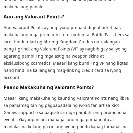
makuha ang panalo.
Ano ang Valorant Points?
Ang Valorant Points ay ang iyong prepaid digital ticket para
makuha ang mga premium store content at Battle Pass tiers sa
laro. Hindi tulad ng libreng Kingdom Credits na kailangan
pang i-grind, ang Valorant Points (VP) ay nagbibigay sa iyo ng
agarang pambili ng mga astig na weapon skins at
eksklusibong cosmetics. Maaari kang bumili ng VP nang ligtas
nang hindi na kailangang mag-link ng credit card sa iyong
account.
Paano Makakuha ng Valorant Points?
Maaari kang makakuha ng kaunting Valorant Points nang libre
sa pamamagitan ng pagpapadala ng iyong fan art sa Riot
Games support o sa pagsali sa mga pambihirang promotional
events. Gayunpaman, mabagal ang mga paraang ito at
madalas na kulang pa rin ang iyong pondo kapag lumabas na