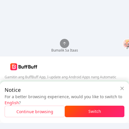
Bumalik Sa Itaas
Gamitin ang BuffBuff App, I-update ang Android Apps nang Automatic
Garantiya ng Seguridad ng BuffBuff
Notice
I-download ang BuffBuff
For a better browsing experience, would you like to switch to
$4.21
$4.5
Sundan Kami
English
?
Bagong User:
$0.29
Bawas
Kailangang Bayaran
Switch
Continue browsing
Mag-log In Para Makuha ang Diskwento
5% OFF
5% OFF
Kumpanya
Mga Mapagkukunan