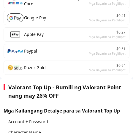
Card
Mga Bayarin sa Paglilipat
$0.41
Google Pay
Mga Bayarin sa Paglilipat
$0.27
Apple Pay
Mga Bayarin sa Paglilipat
$0.51
Paypal
Mga Bayarin sa Paglilipat
$0.94
Razer Gold
Mga Bayarin sa Paglilipat
Valorant Top Up - Bumili ng Valorant Point
nang may 26% OFF
Mga Kailangang Detalye para sa Valorant Top Up
Account + Password
Character Name