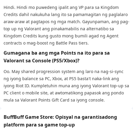
Hindi. Hindi mo puwedeng ipalit ang VP para sa Kingdom
Credits dahil nakukuha lang ito sa pamamagitan ng paglalaro
araw-araw at pagtapos ng mga match. Gayunpaman, ang pag-
top up ng Valorant ang pinakamabilis na alternatibo sa
Kingdom Credits kung gusto mong bumili agad ng Agent
contracts o mag-boost ng Battle Pass tiers.
Gumagana ba ang mga Points na ito para sa
Valorant sa Console (PS5/Xbox)?
Oo. May shared progression system ang laro na nag-si-sync
ng iyong balance sa PC, Xbox, at PS5 basta't naka-link ang
iyong Riot ID. Kumpletuhin muna ang iyong Valorant top-up sa
PC client o mobile site, at awtomatikong papasok ang pondo
mula sa Valorant Points Gift Card sa iyong console.
BuffBuff Game Store: Opisyal na garantisadong
platform para sa game top-up