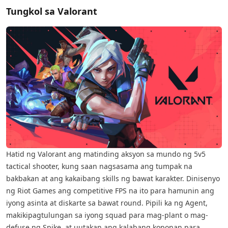
Tungkol sa Valorant
Hatid ng Valorant ang matinding aksyon sa mundo ng 5v5
tactical shooter, kung saan nagsasama ang tumpak na
bakbakan at ang kakaibang skills ng bawat karakter. Dinisenyo
ng Riot Games ang competitive FPS na ito para hamunin ang
iyong asinta at diskarte sa bawat round. Pipili ka ng Agent,
makikipagtulungan sa iyong squad para mag-plant o mag-
defuse ng Spike, at uutakan ang kalabang koponan para