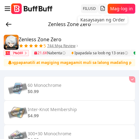
Mag-log in
FIL
USD
Kasaysayan ng Order
Zenless Zone Zero
Zenless Zone Zero
5
744 Mga Review
21.6K
Nabenta
Ipapadala sa loob ng 13 oras
L
7%OFF
rang pagpapanatili at magiging magagamit muli sa lalong madaling pana
60 Monochrome
$0.99
Inter-Knot Membership
$4.99
300+30 Monochrome