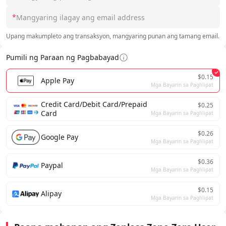
*
Upang makumpleto ang transaksyon, mangyaring punan ang tamang email.
Pumili ng Paraan ng Pagbabayad
$0.15
Apple Pay
Mga Bayarin sa Paglilipat
Credit Card/Debit Card/Prepaid
$0.25
Card
Mga Bayarin sa Paglilipat
$0.26
Google Pay
Mga Bayarin sa Paglilipat
$0.36
Paypal
Mga Bayarin sa Paglilipat
$0.15
Alipay
Mga Bayarin sa Paglilipat