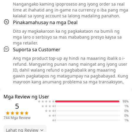
Nangangako kaming ipoproseso ang iyong order sa real
time at ihahatid ang in-game na currency o iba pang mga
kalakal sa iyong account sa lalong madaling panahon.
Pinakamahusay na mga Deal
Dito ay magkakaroon ka ng pagkakataon na bumili ng
mga laro o serbisyo sa mas mababang presyo kaysa sa
mga retailer.
Suporta sa Customer
Ang mga product top-up ay hindi na maaaring ibalik o i-
refund. Mangyaring punan nang maingat ang iyong user
ID, dahil walang refund o pagbabalik ang maaaring
gawin pagkatapos ng matagumpay na pagbabayad. Kung
mayroon kang anumang problema sa mga transaksyon,
Mga Review ng User
98%
5
1%
0%
0%
744
Mga Review
1%
Lahat ng Review