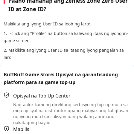
Paano mahanap ang Zenless Zone Zero User
ID at Zone ID?
Makikita ang iyong User ID sa loob ng laro:
1. I-click ang "Profile" na button sa kaliwang itaas ng iyong in-
game screen.
2. Makikita ang iyong User ID sa itaas ng iyong pangalan sa
laro.
BuffBuff Game Store: Opisyal na garantisadong
platform para sa game top-up
Opisyal na Top Up Center
Nag-aalok kami ng direktang serbisyo ng top-up mula sa
mga opisyal na distributor upang matiyak ang kaligtasan
ng iyong mga transaksyon nang walang anumang
nakatagong bayad.
Mabilis