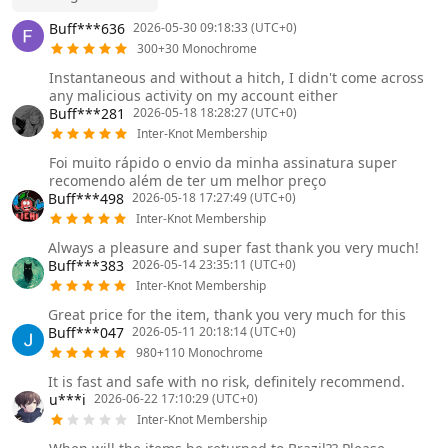
Buff***636
2026-05-30 09:18:33 (UTC+0)
300+30 Monochrome
Instantaneous and without a hitch, I didn't come across
any malicious activity on my account either
Buff***281
2026-05-18 18:28:27 (UTC+0)
Inter-Knot Membership
Foi muito rápido o envio da minha assinatura super
recomendo além de ter um melhor preço
Buff***498
2026-05-18 17:27:49 (UTC+0)
Inter-Knot Membership
Always a pleasure and super fast thank you very much!
Buff***383
2026-05-14 23:35:11 (UTC+0)
Inter-Knot Membership
Great price for the item, thank you very much for this
Buff***047
2026-05-11 20:18:14 (UTC+0)
980+110 Monochrome
It is fast and safe with no risk, definitely recommend.
u***i
2026-06-22 17:10:29 (UTC+0)
Inter-Knot Membership