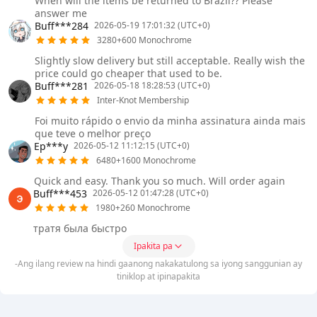
When will the items be returned to Brazil?? Please
answer me
Buff***284
2026-05-19 17:01:32 (UTC+0)
3280+600 Monochrome
Slightly slow delivery but still acceptable. Really wish the
price could go cheaper that used to be.
Buff***281
2026-05-18 18:28:53 (UTC+0)
Inter-Knot Membership
Foi muito rápido o envio da minha assinatura ainda mais
que teve o melhor preço
Ep***y
2026-05-12 11:12:15 (UTC+0)
6480+1600 Monochrome
Quick and easy. Thank you so much. Will order again
Buff***453
2026-05-12 01:47:28 (UTC+0)
1980+260 Monochrome
тратя была быстро
Ipakita pa
-Ang ilang review na hindi gaanong nakakatulong sa iyong sanggunian ay
tiniklop at ipinapakita