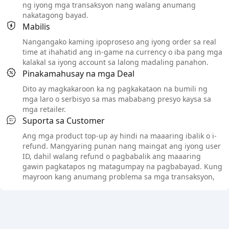
ng iyong mga transaksyon nang walang anumang
nakatagong bayad.
Mabilis
Nangangako kaming ipoproseso ang iyong order sa real
time at ihahatid ang in-game na currency o iba pang mga
kalakal sa iyong account sa lalong madaling panahon.
Pinakamahusay na mga Deal
Dito ay magkakaroon ka ng pagkakataon na bumili ng
mga laro o serbisyo sa mas mababang presyo kaysa sa
mga retailer.
Suporta sa Customer
Ang mga product top-up ay hindi na maaaring ibalik o i-
refund. Mangyaring punan nang maingat ang iyong user
ID, dahil walang refund o pagbabalik ang maaaring
gawin pagkatapos ng matagumpay na pagbabayad. Kung
mayroon kang anumang problema sa mga transaksyon,