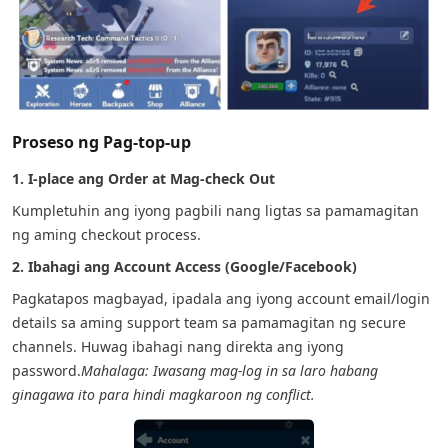
Proseso ng Pag-top-up
1. I-place ang Order at Mag-check Out
Kumpletuhin ang iyong pagbili nang ligtas sa pamamagitan
ng aming checkout process.
2. Ibahagi ang Account Access (Google/Facebook)
Pagkatapos magbayad, ipadala ang iyong account email/login
details sa aming support team sa pamamagitan ng secure
channels. Huwag ibahagi nang direkta ang iyong
password.
Mahalaga: Iwasang mag-log in sa laro habang
ginagawa ito para hindi magkaroon ng conflict.