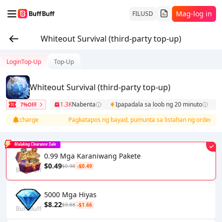
Mag-log in
FIL
USD
Whiteout Survival (third-party top-up)
LoginTop-Up
Top-Up
Whiteout Survival (third-party top-up)
1.3K
Nabenta
Ipapadala sa loob ng 20 minuto
7%OFF
ng recharge
Pagkatapos ng bayad, pumunta sa listahan ng order, dagda
Malaking Clearance Sale
0.99 Mga Karaniwang Pakete
$0.49
$0.98
-$0.49
5000 Mga Hiyas
$8.22
$9.88
-$1.66