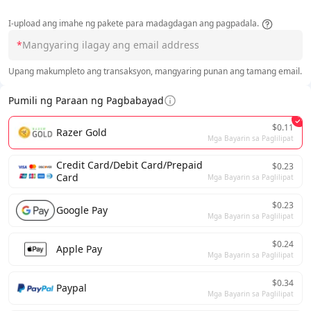
I-upload ang imahe ng pakete para madagdagan ang pagpadala.
*
Upang makumpleto ang transaksyon, mangyaring punan ang tamang email.
Pumili ng Paraan ng Pagbabayad
$0.11
Razer Gold
Mga Bayarin sa Paglilipat
Credit Card/Debit Card/Prepaid
$0.23
Card
Mga Bayarin sa Paglilipat
$0.23
Google Pay
Mga Bayarin sa Paglilipat
$0.24
Apple Pay
Mga Bayarin sa Paglilipat
$0.34
Paypal
Mga Bayarin sa Paglilipat