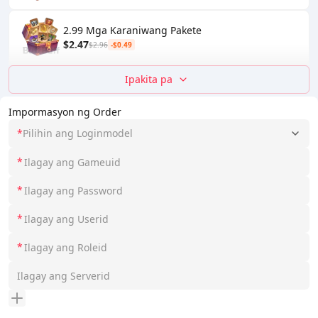
2.99 Mga Karaniwang Pakete
$2.47
$2.96
-$0.49
Ipakita pa
Impormasyon ng Order
*
Pilihin ang Loginmodel
*
*
*
*