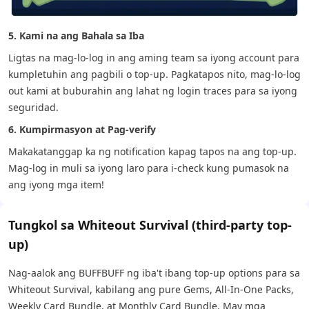
5. Kami na ang Bahala sa Iba
Ligtas na mag-lo-log in ang aming team sa iyong account para
kumpletuhin ang pagbili o top-up. Pagkatapos nito, mag-lo-log
out kami at buburahin ang lahat ng login traces para sa iyong
seguridad.
6. Kumpirmasyon at Pag-verify
Makakatanggap ka ng notification kapag tapos na ang top-up.
Mag-log in muli sa iyong laro para i-check kung pumasok na
ang iyong mga item!
Tungkol sa Whiteout Survival (third-party top-
up)
Nag-aalok ang BUFFBUFF ng iba't ibang top-up options para sa
Whiteout Survival, kabilang ang pure Gems, All-In-One Packs,
Weekly Card Bundle, at Monthly Card Bundle. May mga