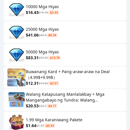
10000 Mga Hiyas
$16.43
$19.76
-$3.33
25000 Mga Hiyas
$41.06
$49.4
-$8.34
50000 Mga Hiyas
$83.31
$97.01
-$13.70
Buwanang Kard + Pang-araw-araw na Deal
（4.99$+9.99$）
$12.31
$14.82
-$2.51
Walang Katapusang Manlalakbay + Mga
Mangangabayo ng Tundra: Walang
Hanggang Paglalakbay
$20.53
$24.7
-$4.17
1.99 Mga Karaniwang Pakete
$1.64
$1.97
-$0.33