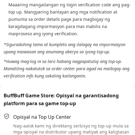
Maaaring mangailangan ng login verification code ang pag-
top up. Mangyaring bantayan ang mga notification at
pumunta sa order details page para magbigay ng
karagdagang impormasyon para mas mabilis na
maiproseso ang iyong verification.
*Siguraduhing tama at kumpleto ang ilalagay na impormasyon
upang maiwasan ang anumang aberya sa iyong top-up.
*Huwag mag-log in sa laro habang nagpapatuloy ang top-up.
Manatiling nakatutok sa order center para agad na maibigay ang
verification info kung sakaling kailanganin.
BuffBuff Game Store: Opisyal na garantisadong
platform para sa game top-up
Opisyal na Top Up Center
Nag-aalok kami ng direktang serbisyo ng top-up mula sa
mga opisyal na distributor upang matiyak ang kaligtasan