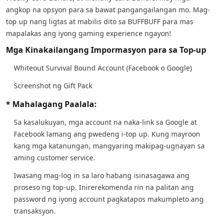
angkop na opsyon para sa bawat pangangailangan mo. Mag-
top up nang ligtas at mabilis dito sa BUFFBUFF para mas
mapalakas ang iyong gaming experience ngayon!
Mga Kinakailangang Impormasyon para sa Top-up
Whiteout Survival Bound Account (Facebook o Google)
Screenshot ng Gift Pack
* Mahalagang Paalala:
Sa kasalukuyan, mga account na naka-link sa Google at
Facebook lamang ang pwedeng i-top up. Kung mayroon
kang mga katanungan, mangyaring makipag-ugnayan sa
aming customer service.
Iwasang mag-log in sa laro habang isinasagawa ang
proseso ng top-up. Inirerekomenda rin na palitan ang
password ng iyong account pagkatapos makumpleto ang
transaksyon.