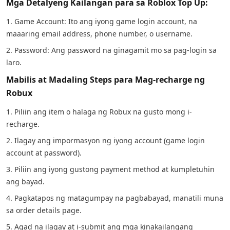
Mga Detalyeng Kailangan para sa Roblox Top Up:
1. Game Account: Ito ang iyong game login account, na
maaaring email address, phone number, o username.
2. Password: Ang password na ginagamit mo sa pag-login sa
laro.
Mabilis at Madaling Steps para Mag-recharge ng
Robux
1. Piliin ang item o halaga ng Robux na gusto mong i-
recharge.
2. Ilagay ang impormasyon ng iyong account (game login
account at password).
3. Piliin ang iyong gustong payment method at kumpletuhin
ang bayad.
4. Pagkatapos ng matagumpay na pagbabayad, manatili muna
sa order details page.
5. Agad na ilagay at i-submit ang mga kinakailangang