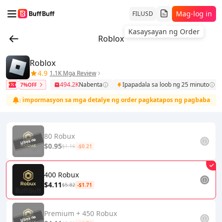
Mag-log in
FIL
USD
Roblox
Roblox
4.9
1.1K Mga Review
494.2K
Nabenta
Ipapadala sa loob ng 25 minuto
7%OFF
 ang impormasyon sa mga detalye ng order pagkatapos ng pagbabayad.
80 Robux
$0.95
$1.16
-$0.21
400 Robux
$4.11
$5.82
-$1.71
Premium + 450 Robux