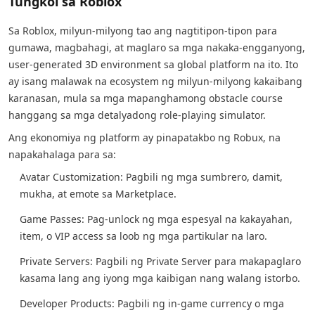
Tungkol sa Roblox
Sa Roblox, milyun-milyong tao ang nagtitipon-tipon para
gumawa, magbahagi, at maglaro sa mga nakaka-engganyong,
user-generated 3D environment sa global platform na ito. Ito
ay isang malawak na ecosystem ng milyun-milyong kakaibang
karanasan, mula sa mga mapanghamong obstacle course
hanggang sa mga detalyadong role-playing simulator.
Ang ekonomiya ng platform ay pinapatakbo ng Robux, na
napakahalaga para sa:
Avatar Customization: Pagbili ng mga sumbrero, damit,
mukha, at emote sa Marketplace.
Game Passes: Pag-unlock ng mga espesyal na kakayahan,
item, o VIP access sa loob ng mga partikular na laro.
Private Servers: Pagbili ng Private Server para makapaglaro
kasama lang ang iyong mga kaibigan nang walang istorbo.
Developer Products: Pagbili ng in-game currency o mga