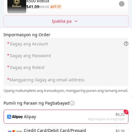
4500 Robux
$41.09
$58.26
-$17.17
Ipakita pa
Impormasyon ng Order
*
*
*
*
Upang makumpleto ang transaksyon, mangyaring punan ang tamang email.
Pumili ng Paraan ng Pagbabayad
$0.25
Alipay
Mga Bayarin sa Paglilipat
Credit Card/Debit Card/Prepaid
$0.38