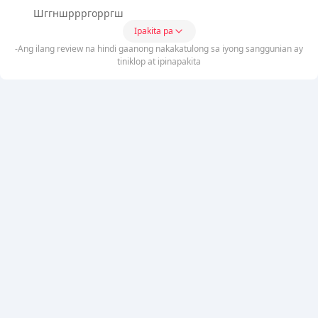
Шггншррргорргш
Ipakita pa
-Ang ilang review na hindi gaanong nakakatulong sa iyong sanggunian ay
tiniklop at ipinapakita