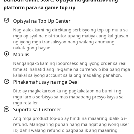
platform para sa game top-up
Opisyal na Top Up Center
Nag-aalok kami ng direktang serbisyo ng top-up mula sa
mga opisyal na distributor upang matiyak ang kaligtasan
ng iyong mga transaksyon nang walang anumang
nakatagong bayad.
Mabilis
Nangangako kaming ipoproseso ang iyong order sa real
time at ihahatid ang in-game na currency o iba pang mga
kalakal sa iyong account sa lalong madaling panahon.
Pinakamahusay na mga Deal
Dito ay magkakaroon ka ng pagkakataon na bumili ng
mga laro o serbisyo sa mas mababang presyo kaysa sa
mga retailer.
Suporta sa Customer
Ang mga product top-up ay hindi na maaaring ibalik o i-
refund. Mangyaring punan nang maingat ang iyong user
ID, dahil walang refund o pagbabalik ang maaaring