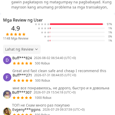
gawin pagkatapos ng matagumpay na pagbabayad. Kung
mayroon kang anumang problema sa mga transaksyon,
Mga Review ng User
97%
4.9
1%
1%
0%
1148
Mga Review
1%
Lahat ng Review
Buff***824
2026-08-02 06:54:40 (UTC+0)
500 Robux
Great and fast clean safe and cheap I recommend this
Buff***271
2026-07-31 08:44:05 (UTC+0)
500 Robux
мне все понравилось, не дорого, быстро и я довольна
Buff***307
2026-07-29 15:54:18 (UTC+0)
1000 Robux
ТОП не Скам много раз покупаю
Evgeny***ggins
2026-07-29 09:37:59 (UTC+0)
500 Robux