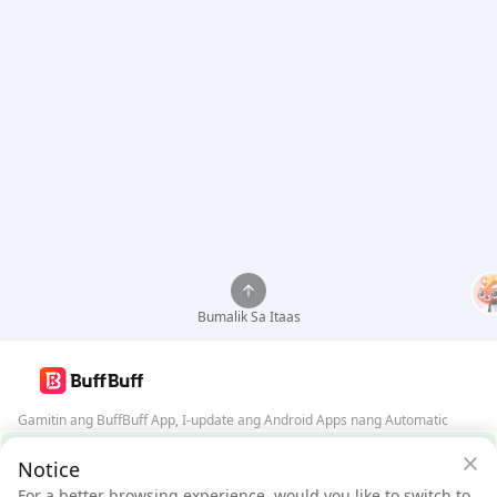
Bumalik Sa Itaas
Gamitin ang BuffBuff App, I-update ang Android Apps nang Automatic
Garantiya ng Seguridad ng BuffBuff
Notice
I-download ang BuffBuff
For a better browsing experience, would you like to switch to