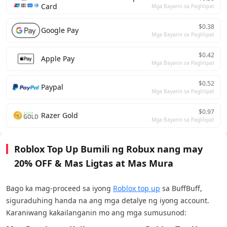
Card
Mga Bayarin sa Paglilipat
$0.38
Google Pay
Mga Bayarin sa Paglilipat
$0.42
Apple Pay
Mga Bayarin sa Paglilipat
$0.52
Paypal
Mga Bayarin sa Paglilipat
$0.97
Razer Gold
Mga Bayarin sa Paglilipat
Roblox Top Up Bumili ng Robux nang may
20% OFF & Mas Ligtas at Mas Mura
Bago ka mag-proceed sa iyong
Roblox top up
sa BuffBuff,
siguraduhing handa na ang mga detalye ng iyong account.
Karaniwang kakailanganin mo ang mga sumusunod: