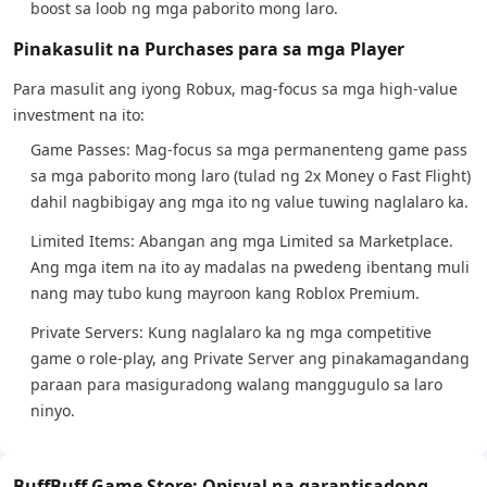
boost sa loob ng mga paborito mong laro.
Pinakasulit na Purchases para sa mga Player
Para masulit ang iyong Robux, mag-focus sa mga high-value
investment na ito:
Game Passes: Mag-focus sa mga permanenteng game pass
sa mga paborito mong laro (tulad ng 2x Money o Fast Flight)
dahil nagbibigay ang mga ito ng value tuwing naglalaro ka.
Limited Items: Abangan ang mga Limited sa Marketplace.
Ang mga item na ito ay madalas na pwedeng ibentang muli
nang may tubo kung mayroon kang Roblox Premium.
Private Servers: Kung naglalaro ka ng mga competitive
game o role-play, ang Private Server ang pinakamagandang
paraan para masiguradong walang manggugulo sa laro
ninyo.
BuffBuff Game Store: Opisyal na garantisadong