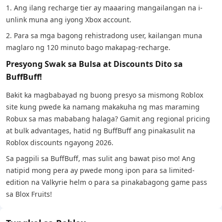
1. Ang ilang recharge tier ay maaaring mangailangan na i-
unlink muna ang iyong Xbox account.
2. Para sa mga bagong rehistradong user, kailangan muna
maglaro ng 120 minuto bago makapag-recharge.
Presyong Swak sa Bulsa at Discounts Dito sa
BuffBuff!
Bakit ka magbabayad ng buong presyo sa mismong Roblox
site kung pwede ka namang makakuha ng mas maraming
Robux sa mas mababang halaga? Gamit ang regional pricing
at bulk advantages, hatid ng BuffBuff ang pinakasulit na
Roblox discounts ngayong 2026.
Sa pagpili sa BuffBuff, mas sulit ang bawat piso mo! Ang
natipid mong pera ay pwede mong ipon para sa limited-
edition na Valkyrie helm o para sa pinakabagong game pass
sa Blox Fruits!