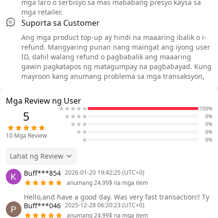
mga laro o serbisyo sa mas mababang presyo kaysa sa
mga retailer.
Suporta sa Customer
Ang mga product top-up ay hindi na maaaring ibalik o i-
refund. Mangyaring punan nang maingat ang iyong user
ID, dahil walang refund o pagbabalik ang maaaring
gawin pagkatapos ng matagumpay na pagbabayad. Kung
mayroon kang anumang problema sa mga transaksyon,
Mga Review ng User
100%
5
0%
0%
0%
10
Mga Review
0%
Lahat ng Review
Buff***854
2026-01-20 19:42:25 (UTC+0)
anumang 24.99$ na mga item
Hello,and have a good day. Was very fast transaction!! Ty
Buff***046
2025-12-28 06:20:23 (UTC+0)
anumang 24.99$ na mga item