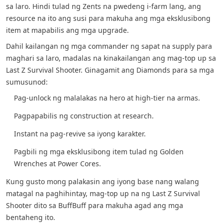
sa laro. Hindi tulad ng Zents na pwedeng i-farm lang, ang
resource na ito ang susi para makuha ang mga eksklusibong
item at mapabilis ang mga upgrade.
Dahil kailangan ng mga commander ng sapat na supply para
maghari sa laro, madalas na kinakailangan ang mag-top up sa
Last Z Survival Shooter. Ginagamit ang Diamonds para sa mga
sumusunod:
Pag-unlock ng malalakas na hero at high-tier na armas.
Pagpapabilis ng construction at research.
Instant na pag-revive sa iyong karakter.
Pagbili ng mga eksklusibong item tulad ng Golden
Wrenches at Power Cores.
Kung gusto mong palakasin ang iyong base nang walang
matagal na paghihintay, mag-top up na ng Last Z Survival
Shooter dito sa BuffBuff para makuha agad ang mga
bentaheng ito.