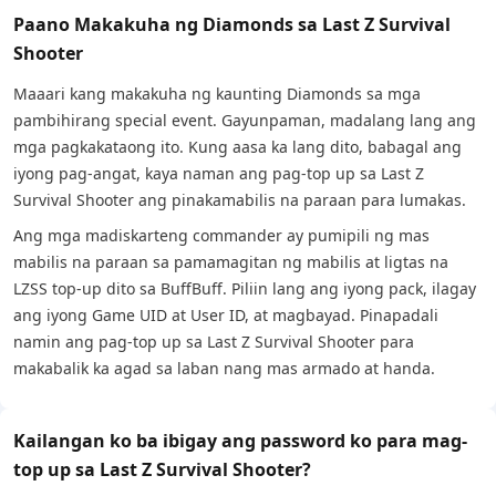
Paano Makakuha ng Diamonds sa Last Z Survival
Shooter
Maaari kang makakuha ng kaunting Diamonds sa mga
pambihirang special event. Gayunpaman, madalang lang ang
mga pagkakataong ito. Kung aasa ka lang dito, babagal ang
iyong pag-angat, kaya naman ang pag-top up sa Last Z
Survival Shooter ang pinakamabilis na paraan para lumakas.
Ang mga madiskarteng commander ay pumipili ng mas
mabilis na paraan sa pamamagitan ng mabilis at ligtas na
LZSS top-up dito sa BuffBuff. Piliin lang ang iyong pack, ilagay
ang iyong Game UID at User ID, at magbayad. Pinapadali
namin ang pag-top up sa Last Z Survival Shooter para
makabalik ka agad sa laban nang mas armado at handa.
Kailangan ko ba ibigay ang password ko para mag-
top up sa Last Z Survival Shooter?