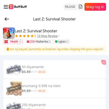
Mag-log in
FIL
USD
Last Z: Survival Shooter
Last Z: Survival Shooter
5
10 Mga Review
200+
Nabenta
Ligtas
7%OFF
atapos ng bayad, pumunta sa listahan ng order, dagdag info para tapusin ang r
50 diyamante
$0.89
$1.11
-$0.22
anumang 0.99$ na item
$0.89
$1.11
-$0.22
250 diyamante