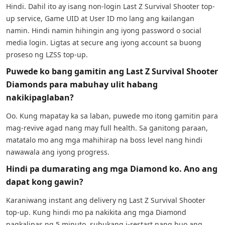
Hindi. Dahil ito ay isang non-login Last Z Survival Shooter top-
up service, Game UID at User ID mo lang ang kailangan
namin. Hindi namin hihingin ang iyong password o social
media login. Ligtas at secure ang iyong account sa buong
proseso ng LZSS top-up.
Puwede ko bang gamitin ang Last Z Survival Shooter
Diamonds para mabuhay ulit habang
nakikipaglaban?
Oo. Kung mapatay ka sa laban, puwede mo itong gamitin para
mag-revive agad nang may full health. Sa ganitong paraan,
matatalo mo ang mga mahihirap na boss level nang hindi
nawawala ang iyong progress.
Hindi pa dumarating ang mga Diamond ko. Ano ang
dapat kong gawin?
Karaniwang instant ang delivery ng Last Z Survival Shooter
top-up. Kung hindi mo pa nakikita ang mga Diamond
pagkalipas ng 5 minuto, subukang i-restart nang buo ang