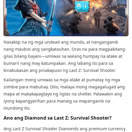
Nasakop na ng mga undead ang mundo, at nanganganib
nang maubos ang sangkatauhan. Oras na para magpakitang-
gilas bilang bayani—umiwas sa walang humpay na atake at
bumaril nang may katumpakan. Ang labang ito para sa
kinabukasan ang pinakapuso ng Last Z: Survival Shooter.
Kailangan mong umiwas sa mga atake at pumatay ng mga
zombie para mabuhay. Dito, malaya mong magagalugad ang
mapa at makakapagtayo ng ligtas na shelter. Palawakin ang
iyong kapangyarihan para manaig sa mapanganib na
mundong ito.
Ano ang Diamond sa Last Z: Survival Shooter?
Ang Last Z Survival Shooter Diamonds ang premium currency