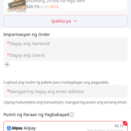
anumang 24.99$ na mga item
$20.73
$26.89
-$6.16
Ipakita pa
Impormasyon ng Order
*
*
I-upload ang imahe ng pakete para madagdagan ang pagpadala.
*
Upang makumpleto ang transaksyon, mangyaring punan ang tamang email.
Pumili ng Paraan ng Pagbabayad
$0.15
Alipay
Mga Bayarin sa Paglilipat