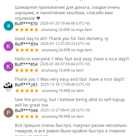
Шикарное приложение для доната, скидки очень
хорошие, и накопление кешбэка, спасибо вам
огромное ❤️
Buff***870
2026-01-20 19:44:48 (UTC+0)
anumang 24.99$ na mga item
Good day to all!! Thank you for fast delivery, ty
Buff***854
2026-01-12 01:05:23 (UTC+0)
anumang 24.99$ na mga item
Hello to everyone !! Was fast and easy .have a nice day!!!
Buff***854
2026-01-06 07:59:44 (UTC+0)
anumang 19.99$ na item
Thank you !! Was very easy and fast .have a nice day!!!
Buff***261
2025-12-30 17:06:46 (UTC+0)
anumang 19.99$ na item
love the pricing, but i believe being able to self-topup
will be great too
Buff***046
2025-12-27 09:41:28 (UTC+0)
anumang 99.99$ na item
Всё пришло очень быстро, покупал разом несколько
товаров, и всё равно было крайне быстро а главное