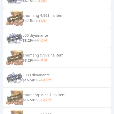
$4.15
$5.6
-$1.45
anumang 4.99$ na item
$4.15
$5.6
-$1.45
500 diyamante
$8.29
$11.2
-$2.91
anumang 9.99$ na item
$8.29
$11.2
-$2.91
1000 diyamante
$16.59
$22.41
-$5.82
anumang 19.99$ na item
$16.59
$22.41
-$5.82