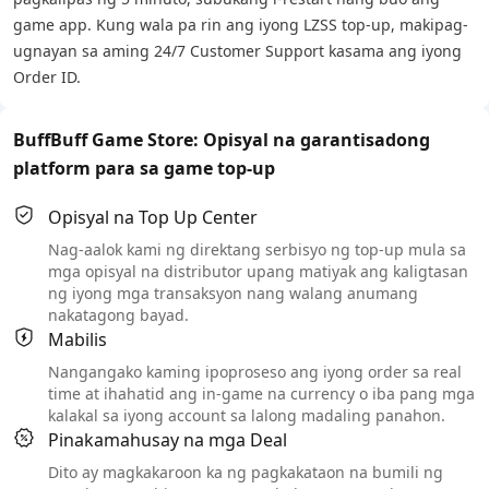
game app. Kung wala pa rin ang iyong LZSS top-up, makipag-
ugnayan sa aming 24/7 Customer Support kasama ang iyong
Order ID.
BuffBuff Game Store: Opisyal na garantisadong
platform para sa game top-up
Opisyal na Top Up Center
Nag-aalok kami ng direktang serbisyo ng top-up mula sa
mga opisyal na distributor upang matiyak ang kaligtasan
ng iyong mga transaksyon nang walang anumang
nakatagong bayad.
Mabilis
Nangangako kaming ipoproseso ang iyong order sa real
time at ihahatid ang in-game na currency o iba pang mga
kalakal sa iyong account sa lalong madaling panahon.
Pinakamahusay na mga Deal
Dito ay magkakaroon ka ng pagkakataon na bumili ng