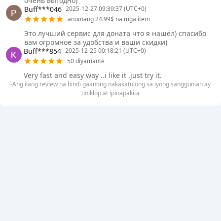
очень выгодно)
Buff***046
2025-12-27 09:39:37 (UTC+0)
anumang 24.99$ na mga item
Это лучший сервис для доната что я нашёл) спасибо
вам огромное за удобства и ваши скидки)
Buff***854
2025-12-25 00:18:21 (UTC+0)
50 diyamante
Very fast and easy way ..i like it .just try it.
-Ang ilang review na hindi gaanong nakakatulong sa iyong sanggunian ay
tiniklop at ipinapakita