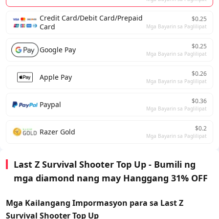
Credit Card/Debit Card/Prepaid
$0.25
Card
Mga Bayarin sa Paglilipat
$0.25
Google Pay
Mga Bayarin sa Paglilipat
$0.26
Apple Pay
Mga Bayarin sa Paglilipat
$0.36
Paypal
Mga Bayarin sa Paglilipat
$0.2
Razer Gold
Mga Bayarin sa Paglilipat
Last Z Survival Shooter Top Up - Bumili ng
mga diamond nang may Hanggang 31% OFF
Mga Kailangang Impormasyon para sa Last Z
Survival Shooter Top Up