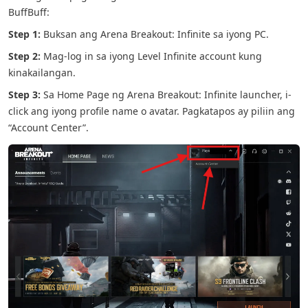
BuffBuff:
Step 1:
Buksan ang Arena Breakout: Infinite sa iyong PC.
Step 2:
Mag-log in sa iyong Level Infinite account kung
kinakailangan.
Step 3:
Sa Home Page ng Arena Breakout: Infinite launcher, i-
click ang iyong profile name o avatar. Pagkatapos ay piliin ang
“Account Center”.