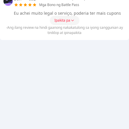
Mga Bono ng Battle Pass
Eu achei muito legal o serviço, poderia ter mais cupons
Ipakita pa
-Ang ilang review na hindi gaanong nakakatulong sa iyong sanggunian ay
tiniklop at ipinapakita