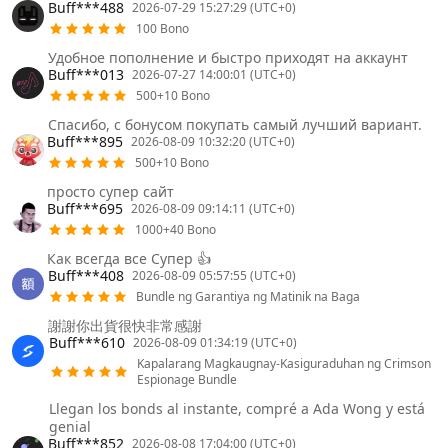
Buff***488
2026-07-29 15:27:29 (UTC+0)
100 Bono
Удобное пополнение и быстро приходят на аккаунт
Buff***013
2026-07-27 14:00:01 (UTC+0)
500+10 Bono
Спасибо, с бонусом покупать самый лучший вариант.
Buff***895
2026-08-09 10:32:20 (UTC+0)
500+10 Bono
просто супер сайт
Buff***695
2026-08-09 09:14:11 (UTC+0)
1000+40 Bono
Как всегда все Супер 👍
Buff***408
2026-08-09 05:57:55 (UTC+0)
Bundle ng Garantiya ng Matinik na Baga
謝謝你出貨很快非常感謝
Buff***610
2026-08-09 01:34:19 (UTC+0)
Kapalarang Magkaugnay-Kasiguraduhan ng Crimson
Espionage Bundle
Llegan los bonds al instante, compré a Ada Wong y está
genial
Buff***852
2026-08-08 17:04:00 (UTC+0)