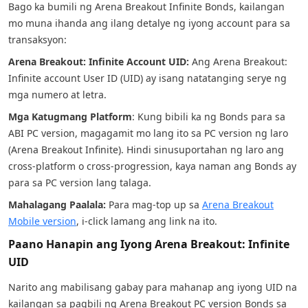
Bago ka bumili ng Arena Breakout Infinite Bonds, kailangan
mo muna ihanda ang ilang detalye ng iyong account para sa
transaksyon:
Arena Breakout: Infinite Account UID:
Ang Arena Breakout:
Infinite account User ID (UID) ay isang natatanging serye ng
mga numero at letra.
Mga Katugmang Platform
: Kung bibili ka ng Bonds para sa
ABI PC version, magagamit mo lang ito sa PC version ng laro
(Arena Breakout Infinite). Hindi sinusuportahan ng laro ang
cross-platform o cross-progression, kaya naman ang Bonds ay
para sa PC version lang talaga.
Mahalagang Paalala:
Para mag-top up sa
Arena Breakout
Mobile version
, i-click lamang ang link na ito.
Paano Hanapin ang Iyong Arena Breakout: Infinite
UID
Narito ang mabilisang gabay para mahanap ang iyong UID na
kailangan sa pagbili ng Arena Breakout PC version Bonds sa