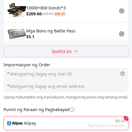
10000+800 bonds*3
$269.66
$299.97
-$30.31
Mga Bono ng Battle Pass
$5.1
Ipakita pa
Impormasyon ng Order
*
*
Upang makumpleto ang transaksyon, mangyaring punan ang tamang email.
Pumili ng Paraan ng Pagbabayad
$0.14
Alipay
Mga Bayarin sa Paglilipat