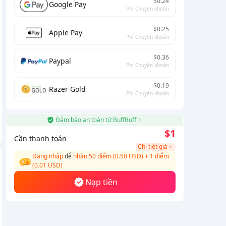
$0.24
Google Pay
Phí Chuyển khoản
$0.25
Apple Pay
Phí Chuyển khoản
$0.36
Paypal
Phí Chuyển khoản
$0.19
Razer Gold
Phí Chuyển khoản
Đảm bảo an toàn từ BuffBuff
$1
Cần thanh toán
Chi tiết giá
Đăng nhập
để
nhận 50 điểm (0.50 USD)
+
1
điểm
(
0.01
USD)
Nạp tiền