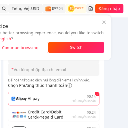
Tiếng Việt
USD
$**
****
Đăng nhập
Lịch sử đơn hàng
ice
a better browsing experience, would you like to switch
Thông tin đơn hàng
nglish
?
*
Switch
Continue browsing
*
Vui lòng chọn Máy chủ
*
Để hoàn tất giao dịch, vui lòng điền email chính xác.
Chọn Phương thức Thanh toán
$0.14
Alipay
Phí Chuyển khoản
Credit Card/Debit
$0.24
Card/Prepaid Card
Phí Chuyển khoản