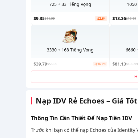
725 + 33 Tiếng Vọng
1050 
$9.35
$13.36
$11.99
-$2.64
$17.99
3330 + 168 Tiếng Vọng
6660 
$39.79
$81.13
$55.99
-$16.20
$109.99
H
Nạp IDV Rẻ Echoes – Giá T
Thông Tin Cần Thiết Để Nạp Tiền IDV
Trước khi bạn có thể nạp Echoes của Identity 