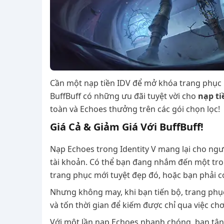
Cần một nạp tiền IDV để mở khóa trang phục m
BuffBuff có những ưu đãi tuyệt vời cho
nạp ti
toàn và Echoes thưởng trên các gói chọn lọc!
Giá Cả & Giảm Giá Với BuffBuff!
Nạp Echoes trong Identity V mang lại cho ngư
tài khoản. Có thể bạn đang nhắm đến một tr
trang phục mới tuyệt đẹp đó, hoặc bạn phải 
Nhưng không may, khi bạn tiến bộ, trang phục
và tốn thời gian để kiếm được chỉ qua việc ch
Với một lần nạp Echoes nhanh chóng, bạn tận 