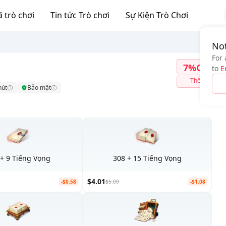
 trò chơi
Tin tức Trò chơi
Sự Kiện Trò Chơi
Not
For 
7%OFF
to
E
Thêm
hút
Bảo mật
 + 9 Tiếng Vọng
308 + 15 Tiếng Vọng
$4.01
-$0.58
$5.09
-$1.08