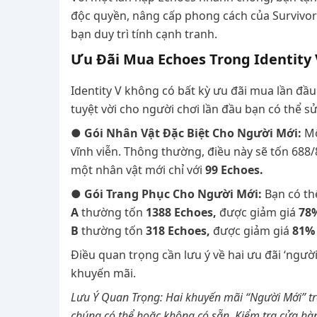
độc quyền, nâng cấp phong cách của Survivor/
bạn duy trì tính cạnh tranh.
Ưu Đãi Mua Echoes Trong Identity 
Identity V không có bất kỳ ưu đãi mua lần đầ
tuyệt vời cho người chơi lần đầu bạn có thể sử
● Gói Nhân Vật Đặc Biệt Cho Người Mới:
Mộ
vĩnh viễn. Thông thường, điều này sẽ tốn 688
một nhân vật mới chỉ với
99 Echoes.
● Gói Trang Phục Cho Người Mới:
Bạn có th
A
thường tốn
1388 Echoes,
được giảm giá
78%
B
thường tốn
318 Echoes,
được giảm giá
81% 
Điều quan trọng cần lưu ý về hai ưu đãi ‘ngườ
khuyến mãi.
Lưu Ý Quan Trọng: Hai khuyến mãi “Người Mới” tr
chúng có thể hoặc không có sẵn. Kiểm tra cửa hà