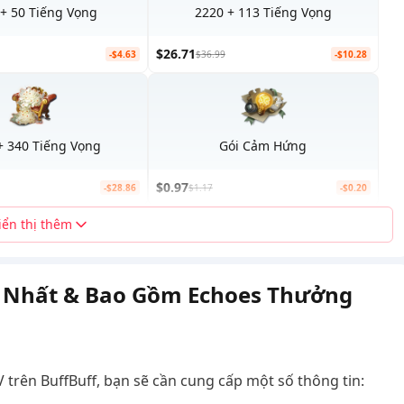
+ 50 Tiếng Vọng
2220 + 113 Tiếng Vọng
$26.71
-$4.63
$36.99
-$10.28
+ 340 Tiếng Vọng
Gói Cảm Hứng
$0.97
-$28.86
$1.17
-$0.20
iển thị thêm
ốt Nhất & Bao Gồm Echoes Thưởng
V trên BuffBuff, bạn sẽ cần cung cấp một số thông tin: