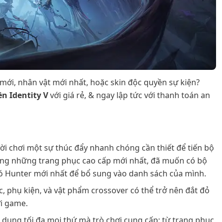
ới, nhân vật mới nhất, hoặc skin độc quyền sự kiện?
ền Identity V
với giá rẻ, & ngay lập tức với thanh toán an
ời chơi một sự thúc đẩy nhanh chóng cần thiết để tiến bộ
ong những trang phục cao cấp mới nhất, đã muốn có bộ
có Hunter mới nhất để bổ sung vào danh sách của mình.
, phụ kiện, và vật phẩm crossover có thể trở nên đắt đỏ
ơi game.
dụng tối đa mọi thứ mà trò chơi cung cấp; từ trang phục