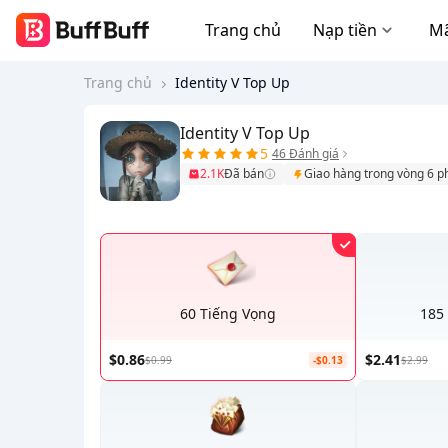
Trang chủ
Nạp tiền
Mã
Trang chủ
Identity V Top Up
Identity V Top Up
5
46 Đánh giá
2.1K
Đã bán
Giao hàng trong vòng 6 p
60 Tiếng Vọng
185
$0.86
$2.41
$0.99
-$0.13
$2.99