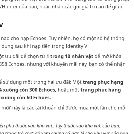
Hunter của bạn, hoặc nhận các gói giá trị cao để giúp
V
u nào cho nạp Echoes. Tuy nhiên, họ có một số hệ thống
 dụng sau khi nạp tiền trong Identity V:
t ưu đãi để chọn từ
1 trong 10 nhân vật
để mở khóa
/858 Echoes, nhưng với khuyến mãi này, bạn có thể nhận
ể sử dụng một trong hai ưu đãi: Một
trang phục hạng
 xuống còn 300 Echoes,
hoặc một
trang phục hạng
xuống còn 60 Echoes.
i mới’ này là các tài khoản chỉ được mua một lần cho mỗi
ên phụ thuộc vào khu vực. Tùy thuộc vào khu vực của bạn,
ng trong trò chơi để xem chúng có hợp lệ cho khu vực của bạn