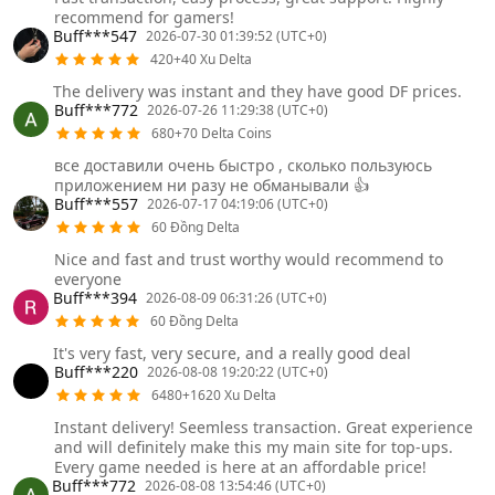
recommend for gamers!
Buff***547
2026-07-30 01:39:52 (UTC+0)
420+40 Xu Delta
The delivery was instant and they have good DF prices.
Buff***772
2026-07-26 11:29:38 (UTC+0)
680+70 Delta Coins
все доставили очень быстро , сколько пользуюсь
приложением ни разу не обманывали 👍
Buff***557
2026-07-17 04:19:06 (UTC+0)
60 Đồng Delta
Nice and fast and trust worthy would recommend to
everyone
Buff***394
2026-08-09 06:31:26 (UTC+0)
60 Đồng Delta
It's very fast, very secure, and a really good deal
Buff***220
2026-08-08 19:20:22 (UTC+0)
6480+1620 Xu Delta
Instant delivery! Seemless transaction. Great experience
and will definitely make this my main site for top-ups.
Every game needed is here at an affordable price!
Buff***772
2026-08-08 13:54:46 (UTC+0)