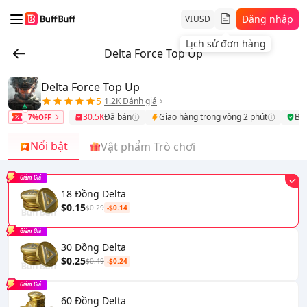
Đăng nhập
VI
USD
Lịch sử đơn hàng
Delta Force Top Up
Delta Force Top Up
5
1.2K Đánh giá
30.5K
Đã bán
Giao hàng trong vòng 2 phút
Bả
7%OFF
Nổi bật
Vật phẩm Trò chơi
Giảm Giá
18 Đồng Delta
$0.15
$0.29
-$0.14
Giảm Giá
30 Đồng Delta
$0.25
$0.49
-$0.24
Giảm Giá
60 Đồng Delta