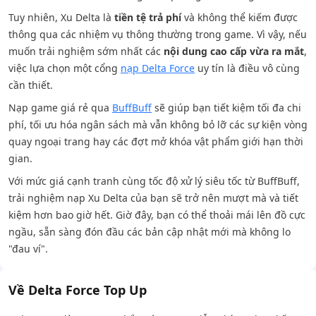
Tuy nhiên, Xu Delta là
tiền tệ trả phí
và không thể kiếm được
thông qua các nhiệm vụ thông thường trong game. Vì vậy, nếu
muốn trải nghiệm sớm nhất các
nội dung cao cấp vừa ra mắt
,
việc lựa chọn một cổng
nạp Delta Force
uy tín là điều vô cùng
cần thiết.
Nạp game giá rẻ qua
BuffBuff
sẽ giúp bạn tiết kiệm tối đa chi
phí, tối ưu hóa ngân sách mà vẫn không bỏ lỡ các sự kiện vòng
quay ngoại trang hay các đợt mở khóa vật phẩm giới hạn thời
gian.
Với mức giá cạnh tranh cùng tốc độ xử lý siêu tốc từ BuffBuff,
trải nghiệm nạp Xu Delta của bạn sẽ trở nên mượt mà và tiết
kiệm hơn bao giờ hết. Giờ đây, bạn có thể thoải mái lên đồ cực
ngầu, sẵn sàng đón đầu các bản cập nhật mới mà không lo
"đau ví".
Về Delta Force Top Up