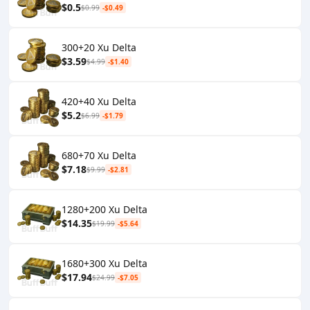
$0.5
$0.99
-$0.49
300+20 Xu Delta
$3.59
$4.99
-$1.40
420+40 Xu Delta
$5.2
$6.99
-$1.79
680+70 Xu Delta
$7.18
$9.99
-$2.81
1280+200 Xu Delta
$14.35
$19.99
-$5.64
1680+300 Xu Delta
$17.94
$24.99
-$7.05