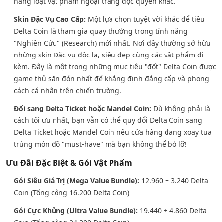
hàng loạt vật phẩm ngoại trang độc quyền khác.
Skin Đặc Vụ Cao Cấp:
Một lựa chọn tuyệt vời khác để tiêu
Delta Coin là tham gia quay thưởng trong tính năng
"Nghiên Cứu" (Research) mới nhất. Nơi đây thường sở hữu
những skin Đặc vụ độc lạ, siêu đẹp cùng các vật phẩm đi
kèm. Đây là một trong những mục tiêu "đốt" Delta Coin được
game thủ săn đón nhất để khẳng định đẳng cấp và phong
cách cá nhân trên chiến trường.
Đổi sang Delta Ticket hoặc Mandel Coin:
Dù không phải là
cách tối ưu nhất, bạn vẫn có thể quy đổi Delta Coin sang
Delta Ticket hoặc Mandel Coin nếu cửa hàng đang xoay tua
trúng món đồ "must-have" mà bạn không thể bỏ lỡ!
Ưu Đãi Đặc Biệt & Gói Vật Phẩm
Gói Siêu Giá Trị (Mega Value Bundle):
12.960 + 3.240 Delta
Coin (Tổng cộng 16.200 Delta Coin)
Gói Cực Khủng (Ultra Value Bundle):
19.440 + 4.860 Delta