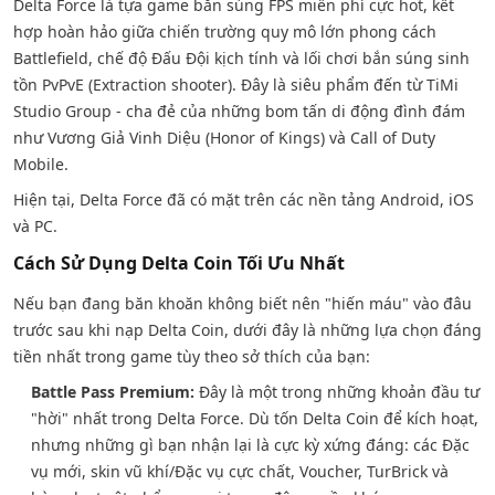
Delta Force là tựa game bắn súng FPS miễn phí cực hot, kết
hợp hoàn hảo giữa chiến trường quy mô lớn phong cách
Battlefield, chế độ Đấu Đội kịch tính và lối chơi bắn súng sinh
tồn PvPvE (Extraction shooter). Đây là siêu phẩm đến từ TiMi
Studio Group - cha đẻ của những bom tấn di động đình đám
như Vương Giả Vinh Diệu (Honor of Kings) và Call of Duty
Mobile.
Hiện tại, Delta Force đã có mặt trên các nền tảng Android, iOS
và PC.
Cách Sử Dụng Delta Coin Tối Ưu Nhất
Nếu bạn đang băn khoăn không biết nên "hiến máu" vào đâu
trước sau khi nạp Delta Coin, dưới đây là những lựa chọn đáng
tiền nhất trong game tùy theo sở thích của bạn:
Battle Pass Premium:
Đây là một trong những khoản đầu tư
"hời" nhất trong Delta Force. Dù tốn Delta Coin để kích hoạt,
nhưng những gì bạn nhận lại là cực kỳ xứng đáng: các Đặc
vụ mới, skin vũ khí/Đặc vụ cực chất, Voucher, TurBrick và