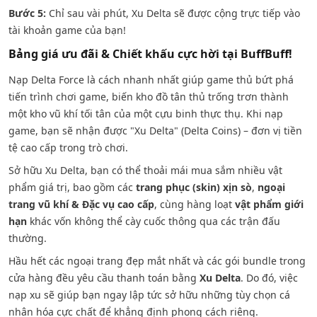
Bước 5:
Chỉ sau vài phút, Xu Delta sẽ được cộng trực tiếp vào
tài khoản game của bạn!
Bảng giá ưu đãi & Chiết khấu cực hời tại BuffBuff!
Nạp Delta Force là cách nhanh nhất giúp game thủ bứt phá
tiến trình chơi game, biến kho đồ tân thủ trống trơn thành
một kho vũ khí tối tân của một cựu binh thực thụ. Khi nạp
game, bạn sẽ nhận được "Xu Delta" (Delta Coins) – đơn vị tiền
tệ cao cấp trong trò chơi.
Sở hữu Xu Delta, bạn có thể thoải mái mua sắm nhiều vật
phẩm giá trị, bao gồm các
trang phục (skin) xịn sò
,
ngoại
trang vũ khí & Đặc vụ cao cấp
, cùng hàng loạt
vật phẩm giới
hạn
khác vốn không thể cày cuốc thông qua các trận đấu
thường.
Hầu hết các ngoại trang đẹp mắt nhất và các gói bundle trong
cửa hàng đều yêu cầu thanh toán bằng
Xu Delta
. Do đó, việc
nạp xu sẽ giúp bạn ngay lập tức sở hữu những tùy chọn cá
nhân hóa cực chất để khẳng định phong cách riêng.