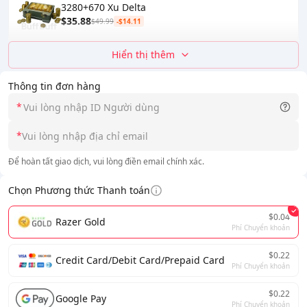
3280+670 Xu Delta
$35.88
$49.99
-$14.11
Hiển thị thêm
Thông tin đơn hàng
*
*
Để hoàn tất giao dịch, vui lòng điền email chính xác.
Chọn Phương thức Thanh toán
$0.04
Razer Gold
Phí Chuyển khoản
$0.22
Credit Card/Debit Card/Prepaid Card
Phí Chuyển khoản
$0.22
Google Pay
Phí Chuyển khoản