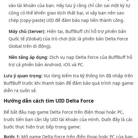
vào tài khoản của bạn. Hãy lưu ý rằng chỉ cần sai một ký tự
cũng có thể khiến giao dịch thất bại, vì vậy bạn nên sao
chép (copy-paste) UID để đảm bảo nạp tiền thành công.
Máy chủ (Server)
: Hiện tại, BuffBuff chỉ hỗ trợ phiên bản
Quốc tế (Global) của trò chơi (tức là phiên bản Delta Force
Global trên di động).
Nền tảng áp dụng
: Dịch vụ nạp Delta Force của BuffBuff hỗ
trợ cả phiên bản Android, iOS và PC.
Lưu ý quan trọng:
Vui lòng kiểm tra kỹ thông tin đã nhập trên
BuffBuff trước khi thanh toán để đảm bảo quá trình nạp game
diễn ra suôn sẻ.
Hướng dẫn cách tìm UID Delta Force
Để bắt đầu nạp game Delta Force trên điện thoại hoặc PC,
trước tiên bạn cần lấy UID tài khoản của mình. Dưới đây là các
bước thực hiện trực tiếp trong game:
Bước 1:
Mở game Delta Force trên điện thoại hoặc PC của bạn.