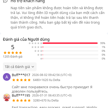
Hỗ trợ khách hàng
Nạp tiền sản phẩm không được hoàn tiền và không được
trả lại. Vui lòng điền ID người dùng của bạn một cách cẩn
thận, vì không thể hoàn tiền hoặc trả lại sau khi thanh
toán thành công. Nếu bạn gặp bất kỳ vấn đề nào trong
quá trình giao dịch,
Đánh giá của Người dùng
99%
5
1%
0%
0%
1205
Đánh giá
0%
Tất cả Đánh giá
Buff***017
2026-08-02 09:42:56 (UTC+0)
6480+1620 Xu Delta
Сайт мне понравился очень быстро приходит Я
доволен пользуйтесь.
Buff***195
2026-07-31 06:43:35 (UTC+0)
3280+670 Xu Delta
Fast transaction, easy process, great support. Highly