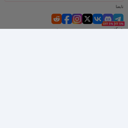
تابعنا
5% OFF
5% OFF
شركة
مصدر
معلومات عنا
طريقة الدفع
الأمان
مساعدة
Hot Selling
Arena Breakout: Infinite (PC Verison)
Buy PUBG Mobile UC
Honkai: Star Rail HSR Top Up
Genshin Impact Top Up
Zenless Zone Zero Top Up
نحن نقبل