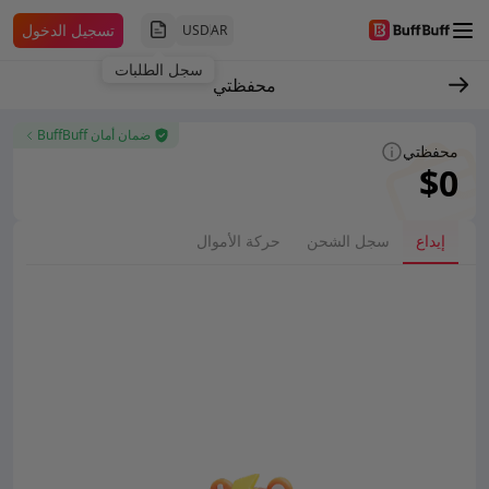
تسجيل الدخول
USD
AR
سجل الطلبات
محفظتي
ضمان أمان BuffBuff
محفظتي
$0
إيداع
سجل الشحن
حركة الأموال