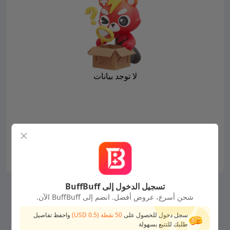
لا توجد بيانات
تسجيل الدخول إلى BuffBuff
شحن أسرع، عروض أفضل. انضم إلى BuffBuff الآن.
سجل دخول للحصول على
50
نقطة (
0.5
USD)
واحفظ تفاصيل
طلبك للتتبع بسهولة