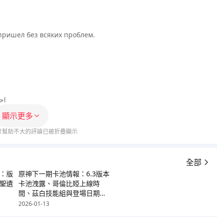
пришел без всяких проблем.
اح
顯示更多
考幫助不大的評論已被折疊顯示
全部
：版
原神下一期卡池情報：6.3版本
聖遺
卡池洩露、哥倫比婭上線時
間、茲白技能組與登場日期
(2026)
2026-01-13