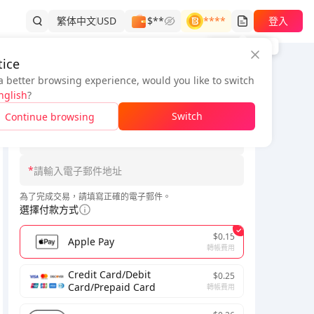
繁体中文
USD
$**
****
登入
訂單記錄
ice
a better browsing experience, would you like to switch
訂單資訊
泰國
原神-千星奇域
全球
nglish
?
*
Switch
Continue browsing
*
請輸入區域ID/伺服器ID
*
為了完成交易，請填寫正確的電子郵件。
選擇付款方式
$0.15
Apple Pay
轉帳費用
Credit Card/Debit
$0.25
Card/Prepaid Card
轉帳費用