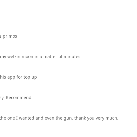
is primos
t my welkin moon in a matter of minutes
this app for top up
easy. Recommend
ut the one I wanted and even the gun, thank you very much.