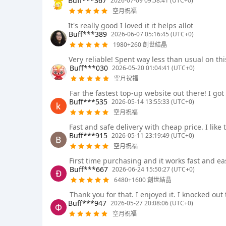
Buff***367
2026-07-09 09:58:41 (UTC+0)
空月祝福
It's really good I loved it it helps allot
Buff***389
2026-06-07 05:16:45 (UTC+0)
1980+260 創世結晶
Very reliable! Spent way less than usual on th
Buff***030
2026-05-20 01:04:41 (UTC+0)
空月祝福
Far the fastest top-up website out there! I go
Buff***535
2026-05-14 13:55:33 (UTC+0)
空月祝福
Fast and safe delivery with cheap price. I like 
Buff***915
2026-05-11 23:19:49 (UTC+0)
空月祝福
First time purchasing and it works fast and 
Buff***667
2026-06-24 15:50:27 (UTC+0)
6480+1600 創世結晶
Thank you for that. I enjoyed it. I knocked o
Buff***947
2026-05-27 20:08:06 (UTC+0)
空月祝福