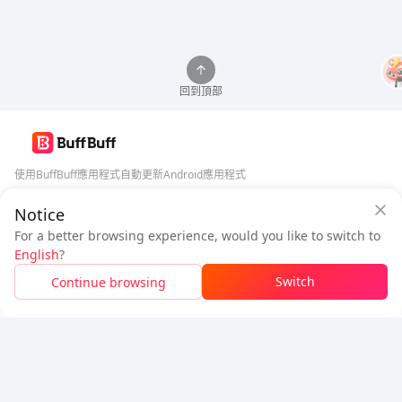
回到頂部
使用BuffBuff應用程式自動更新Android應用程式
Notice
BuffBuff 安全保障
下載BuffBuff
For a better browsing experience, would you like to switch to
登入
即可
獲得 50 點數 (0.50 USD)
追蹤我們
English
?
$0.98
待付
Switch
Continue browsing
充值
節省
$0.03
5% OFF
5% OFF
公司
資源
關於我們
付款方式
安全性
幫助