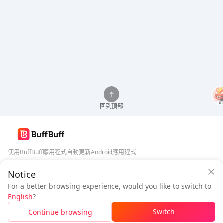
回到頂部
使用BuffBuff應用程式自動更新Android應用程式
Notice
BuffBuff 安全保障
下載BuffBuff
For a better browsing experience, would you like to switch to
登入
即可
獲得 50 點數 (0.50 USD)
+
1
點數 (
0.01
USD)
追蹤我們
English
?
$1.17
待付
Switch
Continue browsing
已售罄
價格明細
5% OFF
5% OFF