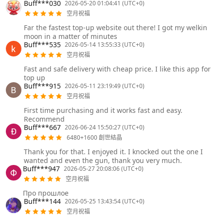
Buff***030
2026-05-20 01:04:41 (UTC+0)
空月祝福
Far the fastest top-up website out there! I got my welkin
moon in a matter of minutes
Buff***535
2026-05-14 13:55:33 (UTC+0)
空月祝福
Fast and safe delivery with cheap price. I like this app for
top up
Buff***915
2026-05-11 23:19:49 (UTC+0)
空月祝福
First time purchasing and it works fast and easy.
Recommend
Buff***667
2026-06-24 15:50:27 (UTC+0)
6480+1600 創世結晶
Thank you for that. I enjoyed it. I knocked out the one I
wanted and even the gun, thank you very much.
Buff***947
2026-05-27 20:08:06 (UTC+0)
空月祝福
Про прошлое
Buff***144
2026-05-25 13:43:54 (UTC+0)
空月祝福