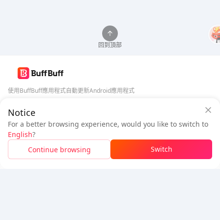
回到頂部
使用BuffBuff應用程式自動更新Android應用程式
Notice
BuffBuff 安全保障
下載BuffBuff
For a better browsing experience, would you like to switch to
登入
即可
獲得 50 點數 (0.50 USD)
+
1
點數 (
0.01
USD)
追蹤我們
English
?
$1.07
待付
Switch
Continue browsing
充值
節省
$0.13
5% OFF
5% OFF
公司
資源
關於我們
付款方式
安全性
幫助
Hot Selling