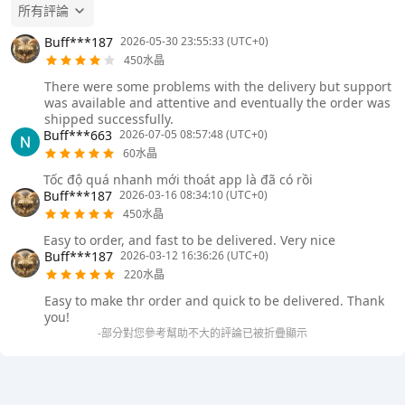
所有評論
Buff***187
2026-05-30 23:55:33 (UTC+0)
450水晶
There were some problems with the delivery but support
was available and attentive and eventually the order was
shipped successfully.
Buff***663
2026-07-05 08:57:48 (UTC+0)
60水晶
Tốc độ quá nhanh mới thoát app là đã có rồi
Buff***187
2026-03-16 08:34:10 (UTC+0)
450水晶
Easy to order, and fast to be delivered. Very nice
Buff***187
2026-03-12 16:36:26 (UTC+0)
220水晶
Easy to make thr order and quick to be delivered. Thank
you!
-部分對您參考幫助不大的評論已被折疊顯示