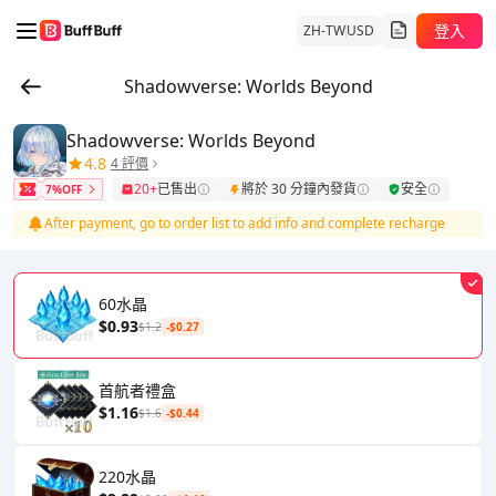
登入
ZH-TW
USD
Shadowverse: Worlds Beyond
Shadowverse: Worlds Beyond
4.8
4 評價
20+
已售出
將於 30 分鐘內發貨
安全
7%OFF
After payment, go to order list to add info and complete recharge
60水晶
$0.93
$1.2
-$0.27
首航者禮盒
$1.16
$1.6
-$0.44
220水晶