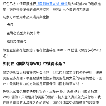
紅色乙太，但直接進行
《闇影詩章WB》儲值
能大幅加快你的遊戲進
度，讓你省去漫長的刷任務時間，瞬間組出心儀的強力牌組。
玩家可以使用水晶來購買與兌換：
卡包
主戰者造型與精美卡背
購買超值禮包
想要立刻贏在起跑點？現在就直接在 BuffBuff 儲值《闇影詩章WB》
吧！
如何在《闇影詩章WB》中獲得水晶？
雖然遊戲每天都會提供免費卡包，但若想組出主流的強勢牌組，往往
需要更多資源。單靠遊戲內慢慢累積需要花費大量的時間與耐心，因
此，最省時省力的方法就是直接儲值《闇影詩章WB》。
許多玩家會選擇更快捷的管道，直接在 BuffBuff 進行《闇影詩章
WB》儲值。只需選擇你需要的面額、輸入登入資訊並完成付款，我
們就會直接將水晶匯入你的帳號，讓你秒速享受儲值帶來的超爽優