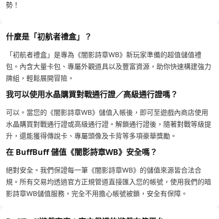
勢！
什麼是「初航者禮盒」？
「初航者禮盒」是專為《闇影詩章WB》新玩家準備的超值儲值禮
包。內含大量卡包、專屬外觀道具以及豐富資源，助你快速構建強力
牌組，輕鬆展開冒險。
我可以使用水晶購買對戰通行證／高級通行證嗎？
可以。當您的《闇影詩章WB》儲值入帳後，即可至遊戲內商店使用
水晶購買對戰通行證或高級通行證。解鎖通行證後，隨著對戰等級提
升，還能獲得傳說卡、專屬頭像及卡背等多項豪華獎勵。
在 BuffBuff 儲值《闇影詩章WB》安全嗎？
絕對安全。我們保證每一筆《闇影詩章WB》的儲值來源皆合法合
規。所有交易均透過官方正規管道直接匯入您的帳號，使用我們的暗
影詩章WB儲值服務，完全不用擔心帳號被鎖，安全有保障。