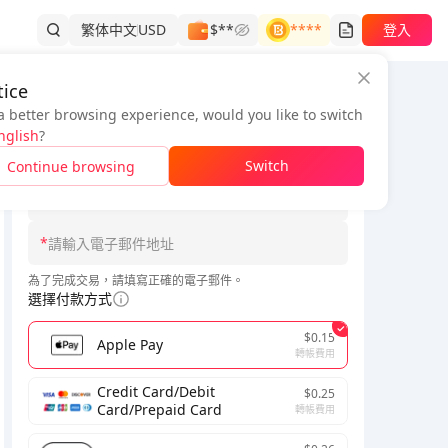
繁体中文
USD
$**
****
登入
ice
a better browsing experience, would you like to switch
訂單資訊
泰國
原神-千星奇域
全球
nglish
?
*
Switch
Continue browsing
*
請選擇伺服器
*
為了完成交易，請填寫正確的電子郵件。
選擇付款方式
$0.15
Apple Pay
轉帳費用
Credit Card/Debit
$0.25
Card/Prepaid Card
轉帳費用