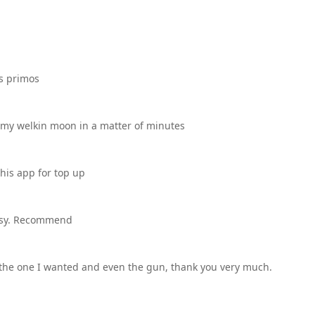
is primos
t my welkin moon in a matter of minutes
this app for top up
easy. Recommend
ut the one I wanted and even the gun, thank you very much.