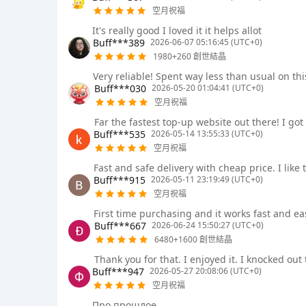
空月祝福
It's really good I loved it it helps allot
Buff***389
2026-06-07 05:16:45 (UTC+0)
1980+260 創世結晶
Very reliable! Spent way less than usual on th
Buff***030
2026-05-20 01:04:41 (UTC+0)
空月祝福
Far the fastest top-up website out there! I go
Buff***535
2026-05-14 13:55:33 (UTC+0)
空月祝福
Fast and safe delivery with cheap price. I like 
Buff***915
2026-05-11 23:19:49 (UTC+0)
空月祝福
First time purchasing and it works fast and 
Buff***667
2026-06-24 15:50:27 (UTC+0)
6480+1600 創世結晶
Thank you for that. I enjoyed it. I knocked o
Buff***947
2026-05-27 20:08:06 (UTC+0)
空月祝福
Про прошлое