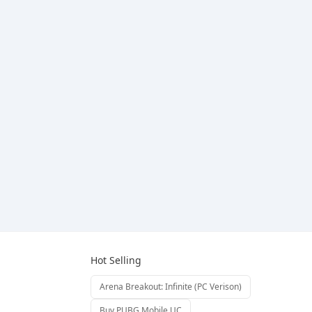
Hot Selling
Arena Breakout: Infinite (PC Verison)
Buy PUBG Mobile UC