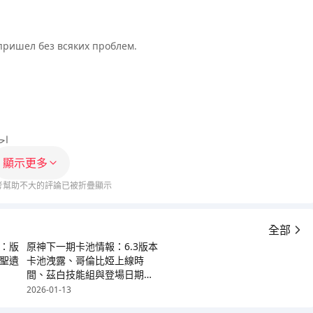
пришел без всяких проблем.
اح
顯示更多
考幫助不大的評論已被折疊顯示
全部
：版
原神下一期卡池情報：6.3版本
聖遺
卡池洩露、哥倫比婭上線時
間、茲白技能組與登場日期
(2026)
2026-01-13