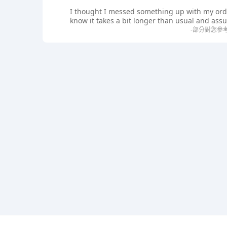
I thought I messed something up with my order
know it takes a bit longer than usual and assu
-部分對您參