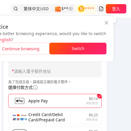
繁体中文
USD
$**
****
登入
訂單記錄
ice
a better browsing experience, would you like to switch
訂單資訊
nglish
?
*
Switch
Continue browsing
*
*
為了完成交易，請填寫正確的電子郵件。
選擇付款方式
$0.14
Apple Pay
轉帳費用
Credit Card/Debit
$0.25
Card/Prepaid Card
轉帳費用