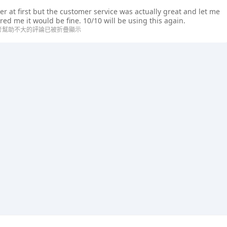
 at first but the customer service was actually great and let me
red me it would be fine. 10/10 will be using this again.
考幫助不大的評論已被折疊顯示