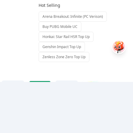
Hot Selling
Arena Breakout: Infinite (PC Verison)
Buy PUBG Mobile UC
Honkai: Star Rail HSR Top Up
Genshin Impact Top Up
Zenless Zone Zero Top Up