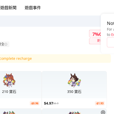
遊戲新聞
遊戲事件
Not
For 
7%OFF
to
E
更多
安全
d complete recharge
210 寶石
350 寶石
$4.97
-$0.96
$6.9
-$1.93