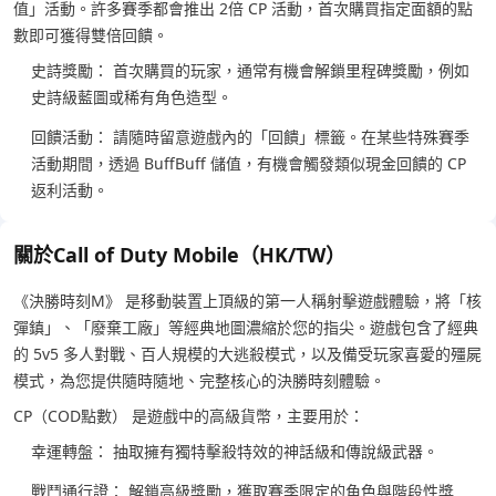
值」活動。許多賽季都會推出 2倍 CP 活動，首次購買指定面額的點
數即可獲得雙倍回饋。
史詩獎勵： 首次購買的玩家，通常有機會解鎖里程碑獎勵，例如
史詩級藍圖或稀有角色造型。
回饋活動： 請隨時留意遊戲內的「回饋」標籤。在某些特殊賽季
活動期間，透過 BuffBuff 儲值，有機會觸發類似現金回饋的 CP
返利活動。
關於Call of Duty Mobile（HK/TW）
《決勝時刻M》 是移動裝置上頂級的第一人稱射擊遊戲體驗，將「核
彈鎮」、「廢棄工廠」等經典地圖濃縮於您的指尖。遊戲包含了經典
的 5v5 多人對戰、百人規模的大逃殺模式，以及備受玩家喜愛的殭屍
模式，為您提供隨時隨地、完整核心的決勝時刻體驗。
CP（COD點數） 是遊戲中的高級貨幣，主要用於：
幸運轉盤： 抽取擁有獨特擊殺特效的神話級和傳說級武器。
戰鬥通行證： 解鎖高級獎勵，獲取賽季限定的角色與階段性獎