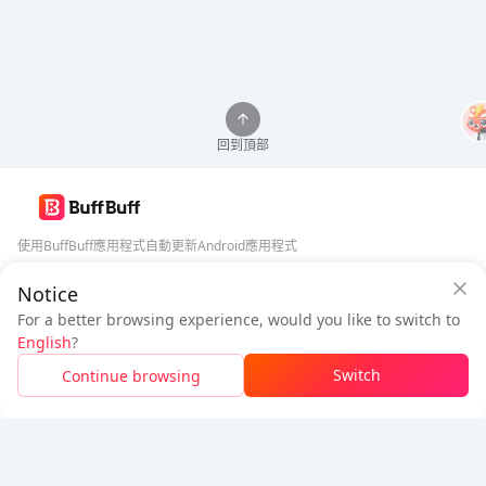
回到頂部
使用BuffBuff應用程式自動更新Android應用程式
Notice
BuffBuff 安全保障
下載BuffBuff
For a better browsing experience, would you like to switch to
登入
即可
獲得 50 點數 (0.50 USD)
+
1
點數 (
0.01
USD)
追蹤我們
English
?
$1.04
待付
Switch
Continue browsing
充值
節省
$0.05
5% OFF
5% OFF
公司
資源
關於我們
付款方式