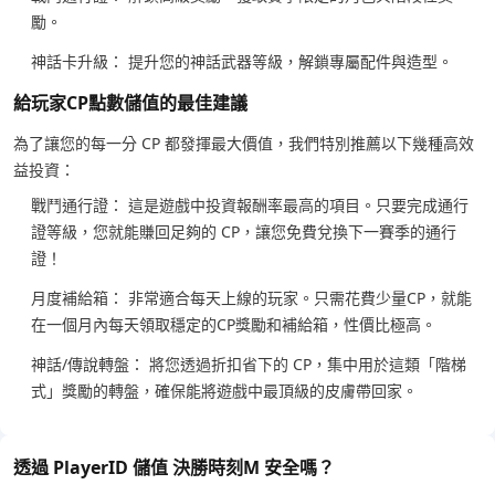
勵。
神話卡升級： 提升您的神話武器等級，解鎖專屬配件與造型。
給玩家CP點數儲值的最佳建議
為了讓您的每一分 CP 都發揮最大價值，我們特別推薦以下幾種高效
益投資：
戰鬥通行證： 這是遊戲中投資報酬率最高的項目。只要完成通行
證等級，您就能賺回足夠的 CP，讓您免費兌換下一賽季的通行
證！
月度補給箱： 非常適合每天上線的玩家。只需花費少量CP，就能
在一個月內每天領取穩定的CP獎勵和補給箱，性價比極高。
神話/傳說轉盤： 將您透過折扣省下的 CP，集中用於這類「階梯
式」獎勵的轉盤，確保能將遊戲中最頂級的皮膚帶回家。
透過 PlayerID 儲值 決勝時刻M 安全嗎？