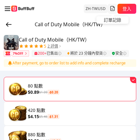
登入
ZH-TW
USD
訂單記錄
Call of Duty Mobile（HK/TW）
Call of Duty Mobile（HK/TW）
5
2 評價
200+
已售出
將於 23 分鐘內發貨
安全
7%OFF
After payment, go to order list to add info and complete recharge
80 點數
$0.89
$1.09
-$0.20
420 點數
$4.15
$5.46
-$1.31
880 點數