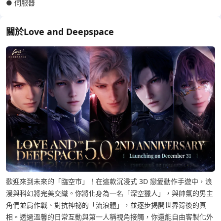
● 伺服器
關於Love and Deepspace
歡迎來到未來的「臨空市」！在這款沉浸式 3D 戀愛動作手遊中，浪
漫與科幻將完美交織。你將化身為一名「深空獵人」，與帥氣的男主
角們並肩作戰、對抗神祕的「流浪體」，並逐步揭開世界背後的真
相。透過溫馨的日常互動與第一人稱視角接觸，你還能自由客製化外