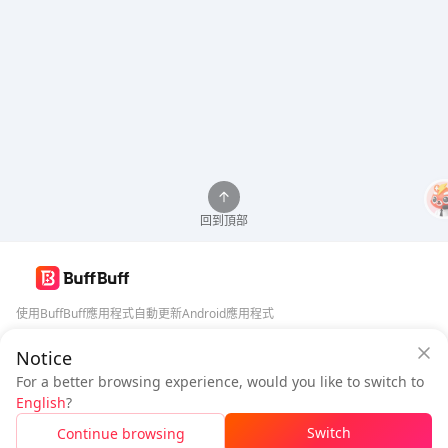
回到頂部
使用BuffBuff應用程式自動更新Android應用程式
Notice
BuffBuff 安全保障
下載BuffBuff
For a better browsing experience, would you like to switch to
登入
即可
獲得 50 點數 (0.50 USD)
追蹤我們
English
?
$0.99
待付
Switch
Continue browsing
充值