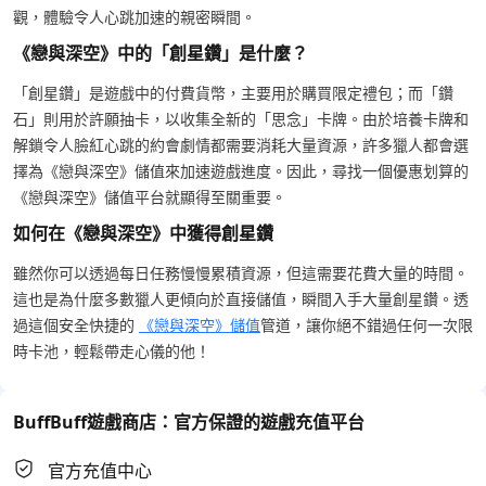
觀，體驗令人心跳加速的親密瞬間。
《戀與深空》中的「創星鑽」是什麼？
「創星鑽」是遊戲中的付費貨幣，主要用於購買限定禮包；而「鑽
石」則用於許願抽卡，以收集全新的「思念」卡牌。由於培養卡牌和
解鎖令人臉紅心跳的約會劇情都需要消耗大量資源，許多獵人都會選
擇為《戀與深空》儲值來加速遊戲進度。因此，尋找一個優惠划算的
《戀與深空》儲值平台就顯得至關重要。
如何在《戀與深空》中獲得創星鑽
雖然你可以透過每日任務慢慢累積資源，但這需要花費大量的時間。
這也是為什麼多數獵人更傾向於直接儲值，瞬間入手大量創星鑽。透
過這個安全快捷的
《戀與深空》儲值
管道，讓你絕不錯過任何一次限
時卡池，輕鬆帶走心儀的他！
BuffBuff遊戲商店：官方保證的遊戲充值平台
官方充值中心