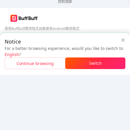
回到頂部
使用BuffBuff應用程式自動更新Android應用程式
BuffBuff 安全保障
Notice
下載BuffBuff
For a better browsing experience, would you like to switch to
$11.84
$12.69
追蹤我們
English
?
新用戶：省
$0.85
待付
Switch
Continue browsing
登入領取折扣
5% OFF
5% OFF
公司
資源
關於我們
付款方式
安全性
幫助
Hot Selling
Arena Breakout: Infinite (PC Verison)
Buy PUBG Mobile UC