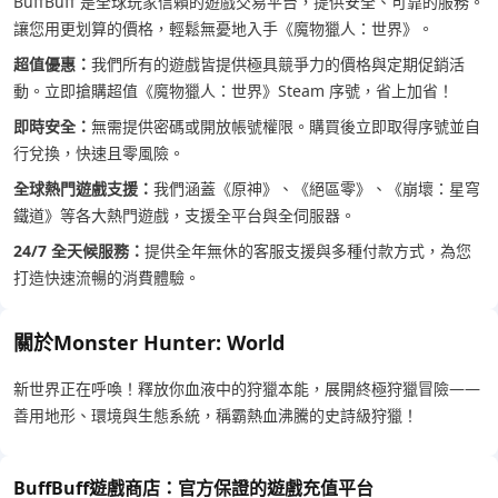
BuffBuff 是全球玩家信賴的遊戲交易平台，提供安全、可靠的服務。
讓您用更划算的價格，輕鬆無憂地入手《魔物獵人：世界》。
超值優惠：
我們所有的遊戲皆提供極具競爭力的價格與定期促銷活
動。立即搶購超值《魔物獵人：世界》Steam 序號，省上加省！
即時安全：
無需提供密碼或開放帳號權限。購買後立即取得序號並自
行兌換，快速且零風險。
全球熱門遊戲支援：
我們涵蓋《原神》、《絕區零》、《崩壞：星穹
鐵道》等各大熱門遊戲，支援全平台與全伺服器。
24/7 全天候服務：
提供全年無休的客服支援與多種付款方式，為您
打造快速流暢的消費體驗。
關於Monster Hunter: World
新世界正在呼喚！釋放你血液中的狩獵本能，展開終極狩獵冒險——
善用地形、環境與生態系統，稱霸熱血沸騰的史詩級狩獵！
BuffBuff遊戲商店：官方保證的遊戲充值平台