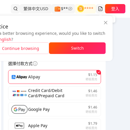
繁体中文
USD
$**
****
登入
訂單記錄
ice
a better browsing experience, would you like to switch
訂單資訊
nglish
?
Switch
Continue browsing
為了完成交易，請填寫正確的電子郵件。
選擇付款方式
$1.15
Alipay
轉帳費用
Credit Card/Debit
$1.46
Card/Prepaid Card
轉帳費用
$1.46
Google Pay
轉帳費用
$1.79
Apple Pay
轉帳費用