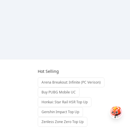
Hot Selling
Arena Breakout: Infinite (PC Verison)
Buy PUBG Mobile UC
Honkai: Star Rail HSR Top Up
Genshin Impact Top Up
Zenless Zone Zero Top Up