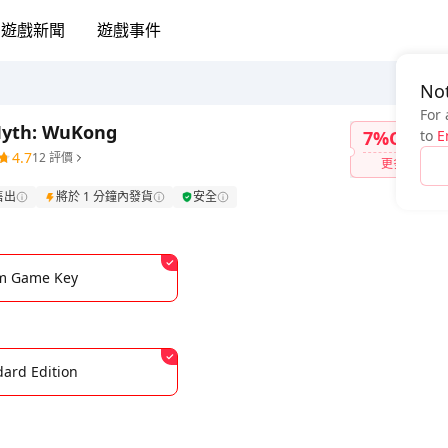
遊戲新聞
遊戲事件
Not
For 
Myth: WuKong
7%OFF
to
E
4.7
12 評價
更多
售出
將於 1 分鐘內發貨
安全
m Game Key
dard Edition