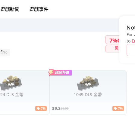
遊戲新聞
遊戲事件
Not
For 
7%OFF
to
E
更多
安全
超級特賣
524 DLS 金幣
1049 DLS 金幣
$9.3
-7%
$9.99
-7%