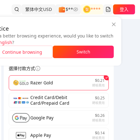
繁体中文
USD
$**
****
登入
ice
a better browsing experience, would you like to switch
訂單資訊
nglish
?
*
Switch
Continue browsing
為了完成交易，請填寫正確的電子郵件。
選擇付款方式
$0.21
Razer Gold
轉帳費用
Credit Card/Debit
$0.25
Card/Prepaid Card
轉帳費用
$0.26
Google Pay
轉帳費用
$0.14
Apple Pay
轉帳費用