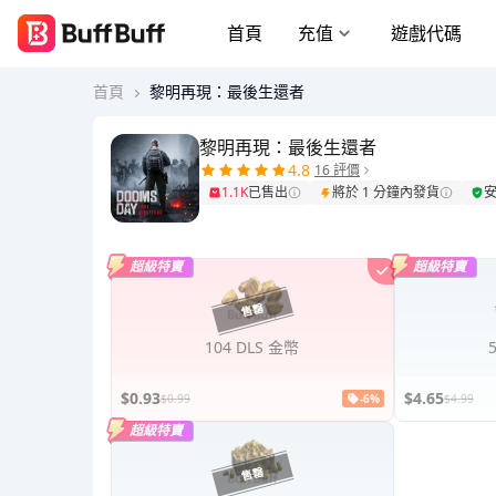
首頁
充值
遊戲代碼
首頁
黎明再現：最後生還者
黎明再現：最後生還者
4.8
16 評價
1.1K
已售出
將於 1 分鐘內發貨
超級特賣
超級特賣
104 DLS 金幣
$0.93
$4.65
$0.99
-6%
$4.99
超級特賣