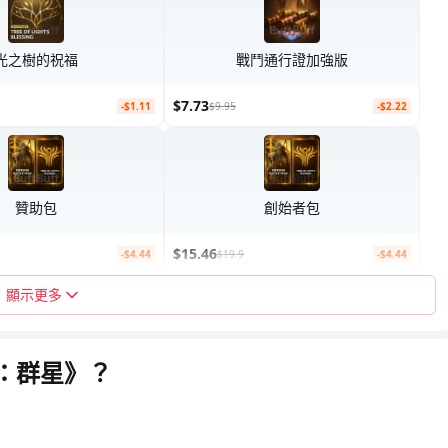
光之樹的祝福
戰鬥通行證加強版
$7.73
-$1.11
$9.95
-$2.22
贊助包
創始者包
$15.46
-$4.44
$19.9
-$4.44
顯示更多
命：群星》？