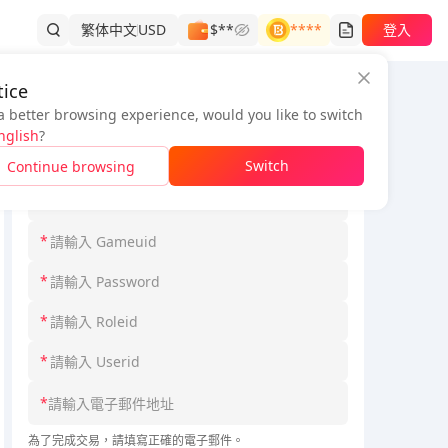
繁体中文
USD
$**
****
登入
ice
a better browsing experience, would you like to switch
訂單資訊
nglish
?
*
請選擇 Loginmodel
Switch
Continue browsing
*
請選擇 Serverid
*
*
*
*
*
為了完成交易，請填寫正確的電子郵件。