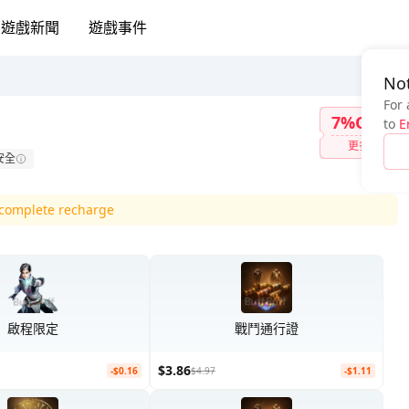
遊戲新聞
遊戲事件
Not
For 
7%OFF
to
E
更多
安全
d complete recharge
啟程限定
戰鬥通行證
$3.86
-$0.16
$4.97
-$1.11