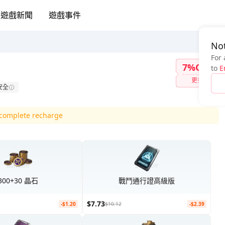
遊戲新聞
遊戲事件
Not
For 
7%OFF
to
E
更多
安全
d complete recharge
300+30 晶石
戰鬥通行證高級版
$7.73
-$1.20
$10.12
-$2.39