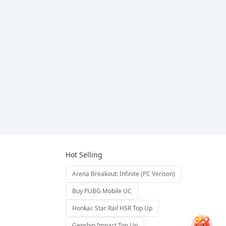
Hot Selling
Arena Breakout: Infinite (PC Verison)
Buy PUBG Mobile UC
Honkai: Star Rail HSR Top Up
Genshin Impact Top Up