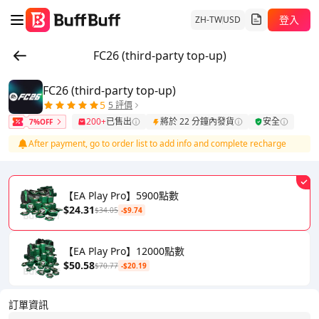
登入
ZH-TW
USD
FC26 (third-party top-up)
FC26 (third-party top-up)
5
5 評價
200+
已售出
將於 22 分鐘內發貨
安全
7%OFF
After payment, go to order list to add info and complete recharge
【EA Play Pro】5900點數
$24.31
$34.05
-$9.74
【EA Play Pro】12000點數
$50.58
$70.77
-$20.19
訂單資訊