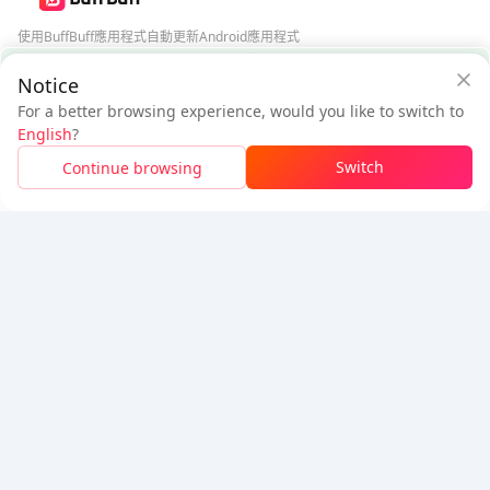
使用BuffBuff應用程式自動更新Android應用程式
BuffBuff 安全保障
Notice
下載BuffBuff
For a better browsing experience, would you like to switch to
$25.24
$27.06
追蹤我們
English
?
新用戶：省
$1.82
待付
Switch
Continue browsing
登入領取折扣
5% OFF
5% OFF
公司
資源
關於我們
付款方式
安全性
幫助
Hot Selling
Arena Breakout: Infinite (PC Verison)
Buy PUBG Mobile UC
Honkai: Star Rail HSR Top Up
Genshin Impact Top Up