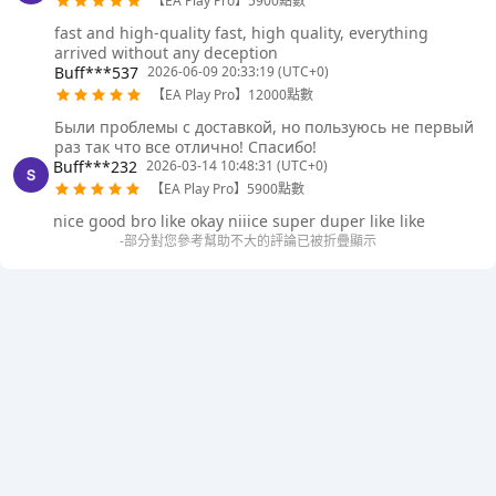
【EA Play Pro】5900點數
fast and high-quality fast, high quality, everything
arrived without any deception
Buff***537
2026-06-09 20:33:19 (UTC+0)
【EA Play Pro】12000點數
Были проблемы с доставкой, но пользуюсь не первый
раз так что все отлично! Спасибо!
Buff***232
2026-03-14 10:48:31 (UTC+0)
【EA Play Pro】5900點數
nice good bro like okay niiice super duper like like
-部分對您參考幫助不大的評論已被折疊顯示