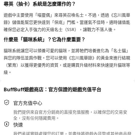
尋英（抽卡）系統是怎麼運作的？
遊戲中主要使用「喵靈偶」來尋英召喚名士。不過，透過《忘川風華
錄》儲值能幫您更快達到「保底」門檻。當運氣不佳時，適時儲值能
確保您必定入手強力的天級名士（SSR），讓戰力不落人後。
什麼是「貓咪系統」？它為什麼重要？
貓咪系統讓您可以領養可愛的貓咪，並將牠們培養進化為「名士貓」
與您的隊伍並肩作戰。您可以使用《忘川風華錄》的黃金來進行結親
（繁育）以獲得更優秀的資質，或是購買升級材料來快速提升貓咪等
級。
BuffBuff遊戲商店：官方保證的遊戲充值平台
官方充值中心
我們提供來自官方分銷商的直接充值服務，以確保您的交易安
全，沒有任何隱藏費用。
快速
我們承諾實時處理您的訂單，並盡快將遊戲內貨幣或其他商品發