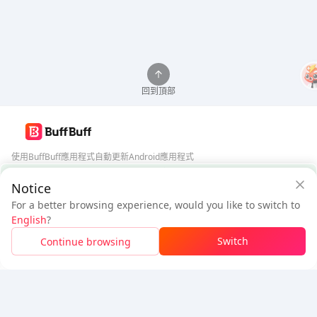
回到頂部
使用BuffBuff應用程式自動更新Android應用程式
BuffBuff 安全保障
Notice
下載BuffBuff
For a better browsing experience, would you like to switch to
$4.63
$4.95
追蹤我們
English
?
新用戶：省
$0.32
待付
Switch
Continue browsing
登入領取折扣
5% OFF
5% OFF
公司
資源
關於我們
付款方式