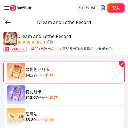
登入
ZH-TW
USD
Dream and Lethe Record
Dream and Lethe Record
5
1 評價
20+
已售出
將於 5 分鐘內發貨
安全
7%OFF
啟動經典月卡
$4.37
$5.56
-$1.19
特別月卡
$13.07
$16.14
-$3.07
貓魔法 l
$3.89
$5.38
-$1.49