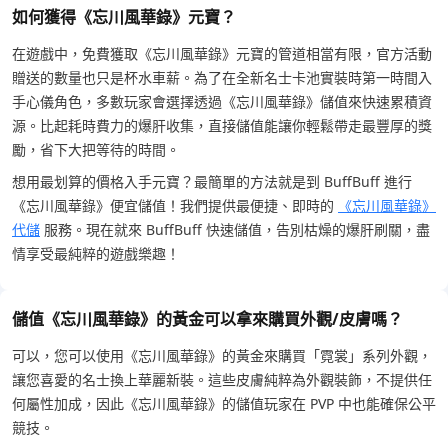
如何獲得《忘川風華錄》元寶？
在遊戲中，免費獲取《忘川風華錄》元寶的管道相當有限，官方活動
贈送的數量也只是杯水車薪。為了在全新名士卡池實裝時第一時間入
手心儀角色，多數玩家會選擇透過《忘川風華錄》儲值來快速累積資
源。比起耗時費力的爆肝收集，直接儲值能讓你輕鬆帶走最豐厚的獎
勵，省下大把等待的時間。
想用最划算的價格入手元寶？最簡單的方法就是到 BuffBuff 進行
《忘川風華錄》便宜儲值！我們提供最便捷、即時的
《忘川風華錄》
代儲
服務。現在就來 BuffBuff 快速儲值，告別枯燥的爆肝刷關，盡
情享受最純粹的遊戲樂趣！
儲值《忘川風華錄》的黃金可以拿來購買外觀/皮膚嗎？
可以，您可以使用《忘川風華錄》的黃金來購買「霓裳」系列外觀，
讓您喜愛的名士換上華麗新裝。這些皮膚純粹為外觀裝飾，不提供任
何屬性加成，因此《忘川風華錄》的儲值玩家在 PVP 中也能確保公平
競技。