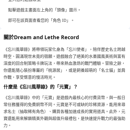
點擊遊戲主畫面左上角的「頭像」圖示。
即可在該頁面查看您的「角色 ID」。
關於Dream and Lethe Record
《忘川風華錄》將帶領玩家化身為「忘川使者」，陪伴歷史名士跨越
時空、圓滿現世未竟的宿願。遊戲融合了絕美的水墨國風美術與富有
深度的回合制策略卡牌玩法，帶來熱血激昂的戰鬥體驗。冒險之餘，
你還能隨心裝扮專屬的「桃源居」，或是飼養超萌的「名士貓」並肩
作戰，享受愜意的慢活時光。
什麼是《忘川風華錄》的「元寶」？
《忘川風華錄》中的「元寶」是遊戲內最核心的付費貨幣，與一般日
常任務獲得的免費銅幣不同。元寶是不可或缺的珍稀資源，能用來尋
求名士（抽取稀有角色）、購買各種加速成長的實用道具。此外，元
寶還能用來解鎖精美外觀與超值升級禮包，是快速提升戰力的最強助
力。