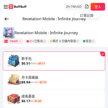
登入
ZH-TW
USD
訂單記錄
Revelation Mobile : Infinite Journey
Revelation Mobile : Infinite Journey
20+
已售出
將於 4 分鐘內發貨
安全
7%OFF
新手包
$0.51
$0.62
-$0.11
月卡高級版
$8.94
$11.67
-$2.73
成長基金
$6.17
$8
-$1.83