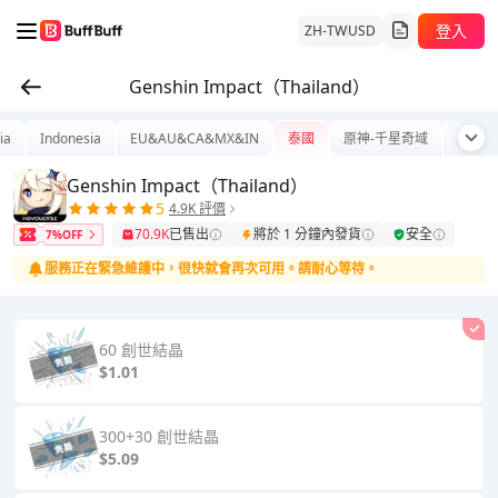
登入
ZH-TW
USD
Genshin Impact（Thailand）
ia
Indonesia
EU&AU&CA&MX&IN
泰國
原神-千星奇域
全球
Genshin Impact（Thailand）
5
4.9K 評價
70.9K
已售出
將於 1 分鐘內發貨
安全
7%OFF
服務正在緊急維護中，很快就會再次可用。請耐心等待。
60 創世結晶
$1.01
300+30 創世結晶
$5.09