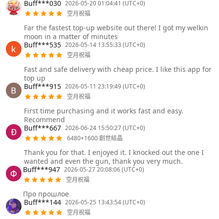
Buff***030
2026-05-20 01:04:41 (UTC+0)
空月祝福
Far the fastest top-up website out there! I got my welkin
moon in a matter of minutes
Buff***535
2026-05-14 13:55:33 (UTC+0)
空月祝福
Fast and safe delivery with cheap price. I like this app for
top up
Buff***915
2026-05-11 23:19:49 (UTC+0)
空月祝福
First time purchasing and it works fast and easy.
Recommend
Buff***667
2026-06-24 15:50:27 (UTC+0)
6480+1600 創世結晶
Thank you for that. I enjoyed it. I knocked out the one I
wanted and even the gun, thank you very much.
Buff***947
2026-05-27 20:08:06 (UTC+0)
空月祝福
Про прошлое
Buff***144
2026-05-25 13:43:54 (UTC+0)
空月祝福