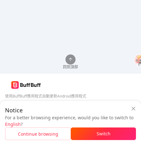
回到頂部
使用BuffBuff應用程式自動更新Android應用程式
Notice
BuffBuff 安全保障
下載BuffBuff
For a better browsing experience, would you like to switch to
登入
即可
獲得 50 點數 (0.50 USD)
+
1
點數 (
0.01
USD)
追蹤我們
English
?
$1.16
待付
Switch
Continue browsing
已售罄
價格明細
5% OFF
5% OFF