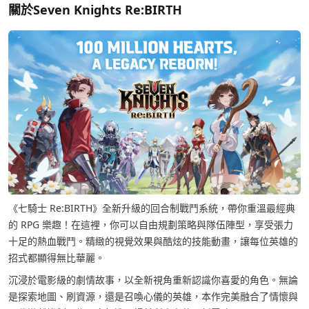
關於Seven Knights Re:BIRTH
《七騎士 Re:BIRTH》全新升級的回合制戰鬥系統，帶你重溫最經典
的 RPG 樂趣！在這裡，你可以自由規劃策略與隊伍陣型，享受張力
十足的熱血戰鬥。精緻的視覺效果與酷炫的技能動畫，讓每位英雄的
招式都顯得無比華麗。
沉浸於電影級的劇情故事，以全新視角重新認識你喜愛的角色。無論
是探索地圖、刷資源，還是召喚心儀的英雄，本作完美融合了情懷與