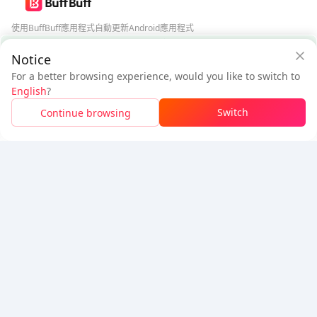
使用BuffBuff應用程式自動更新Android應用程式
BuffBuff 安全保障
Notice
下載BuffBuff
For a better browsing experience, would you like to switch to
$3.52
$3.76
追蹤我們
English
?
新用戶：省
$0.24
待付
Switch
Continue browsing
登入領取折扣
5% OFF
5% OFF
公司
資源
關於我們
付款方式
安全性
幫助
Hot Selling
Arena Breakout: Infinite (PC Verison)
Buy PUBG Mobile UC
Honkai: Star Rail HSR Top Up
Genshin Impact Top Up