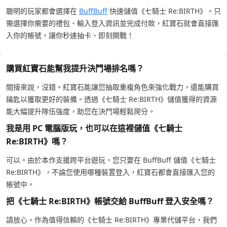
聰明的玩家都會選擇在
BuffBuff
快速儲值《七騎士 Re:BIRTH》。只
需選擇你需要的禮包、輸入登入資訊並完成付款，紅寶石就會直接匯
入你的帳號，讓你秒速抽卡、即刻開戰！
購買紅寶石能幫我提升決鬥場排名嗎？
間接來說，沒錯。紅寶石能讓您抽取重複角色來強化戰力，還能購買
鑰匙以獲取更好的裝備。透過《七騎士 Re:BIRTH》儲值獲得的資源
能大幅提升隊伍強度，助您在決鬥場輕鬆爬分。
我是用 PC 電腦版玩，也可以在這裡儲值《七騎士
Re:BIRTH》嗎？
可以。由於本作支援跨平台遊玩，您只要在 BuffBuff 儲值《七騎士
Re:BIRTH》，不論您使用哪種裝置登入，紅寶石都會直接匯入您的
帳號中。
把《七騎士 Re:BIRTH》帳號交給 BuffBuff 登入安全嗎？
請放心。作為值得信賴的《七騎士 Re:BIRTH》專業代儲平台，我們