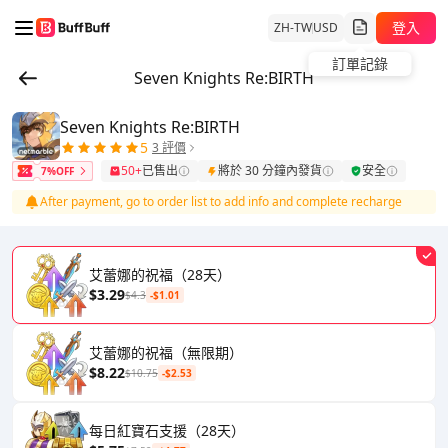
登入
ZH-TW
USD
訂單記錄
Seven Knights Re:BIRTH
Seven Knights Re:BIRTH
5
3 評價
50+
已售出
將於 30 分鐘內發貨
安全
7%OFF
After payment, go to order list to add info and complete recharge
艾蕾娜的祝福（28天）
$3.29
$4.3
-$1.01
艾蕾娜的祝福（無限期）
$8.22
$10.75
-$2.53
每日紅寶石支援（28天）