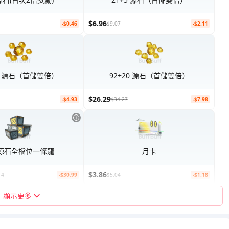
$6.96
-$0.46
$9.07
-$2.11
11 源石（首儲雙倍）
92+20 源石（首儲雙倍）
$26.29
-$4.93
$34.27
-$7.98
源石全檔位一條龍
月卡
$3.86
14
-$30.99
$5.04
-$1.18
顯示更多