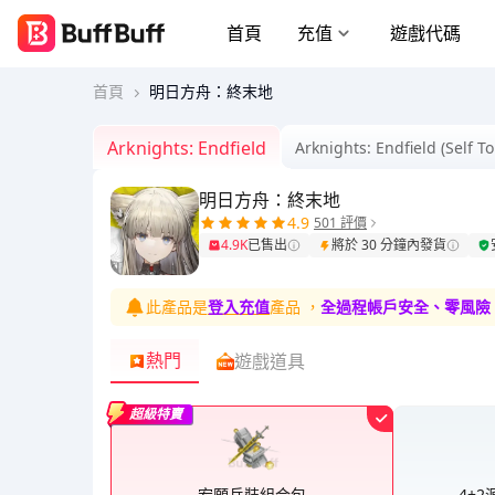
首頁
充值
遊戲代碼
首頁
明日方舟：終末地
Arknights: Endfield
Arknights: Endfield (Self T
明日方舟：終末地
4.9
501 評價
4.9K
已售出
將於 30 分鐘內發貨
此產品是
登入充值
產品
，
全過程帳戶安全、零風險
熱門
遊戲道具
超級特賣
宏願兵裝組合包
4+2