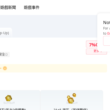
遊戲新聞
遊戲事件
Not
For 
op-Up)
to
E
7%OFF
更多
安全
。
源石(首次2倍獎勵)
21+5 源石（首儲雙倍）