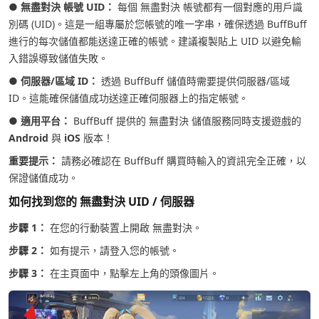
●
無盡對決 帳號 UID：
每個 無盡對決 帳號都有一個對應的用戶識
別碼 (UID)。這是一組專屬於您帳號的唯一字串，確保透過 BuffBuff
進行的每次儲值都能送達正確的帳號。建議複製貼上 UID 以避免輸
入錯誤導致儲值失敗。
●
伺服器/區域 ID：
透過 BuffBuff 儲值時需要提供伺服器/區域
ID。這能確保儲值成功送達正確伺服器上的指定帳號。
●
適用平台：
BuffBuff 提供的 無盡對決 儲值服務同時支援遊戲的
Android
與
iOS
版本！
重要提示：
請務必確認在 BuffBuff 購買時輸入的資訊完全正確，以
保證儲值成功。
如何找到您的 無盡對決 UID / 伺服器
步驟 1：
在您的行動裝置上開啟 無盡對決。
步驟 2：
如有提示，請登入您的帳號。
步驟 3：
在主頁面中，點擊左上角的頭像圖片。