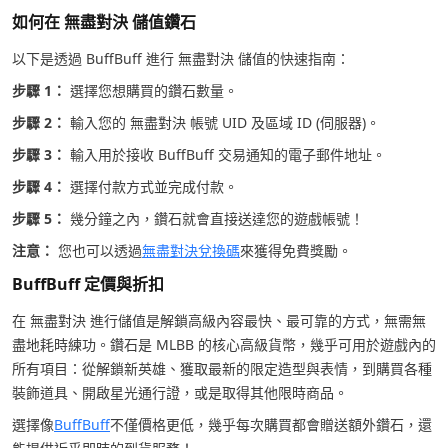
如何在 無盡對決 儲值鑽石
以下是透過 BuffBuff 進行 無盡對決 儲值的快速指南：
步驟 1：
選擇您想購買的鑽石數量。
步驟 2：
輸入您的 無盡對決 帳號 UID 及區域 ID (伺服器)。
步驟 3：
輸入用於接收 BuffBuff 交易通知的電子郵件地址。
步驟 4：
選擇付款方式並完成付款。
步驟 5：
幾分鐘之內，鑽石就會直接送達您的遊戲帳號！
注意：
您也可以透過
無盡對決兌換碼
來獲得免費獎勵。
BuffBuff 定價與折扣
在 無盡對決 進行儲值是解鎖高級內容最快、最可靠的方式，無需無
盡地耗時練功。鑽石是 MLBB 的核心高級貨幣，幾乎可用於遊戲內的
所有項目：從解鎖新英雄、獲取最新的限定造型與表情，到購買各種
裝飾道具、開啟星光通行證，或是取得其他限時商品。
選擇像
BuffBuff
不僅價格更低，幾乎每次購買都會贈送額外鑽石，還