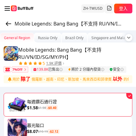
登入
ZH-TW
USD
Mobile Legends: Bang Bang【不支持 RU/VN/ID/SG/MY/PH】
General Region
Russia Only
Brazil Only
Singapore and Malaysia
Mobile Legends: Bang Bang【不支持
RU/VN/ID/SG/MY/PH】
5
1.9K 評價
139.8K
已售出
將於 2 分鐘內發貨
安全
7%OFF
除了
以外
產品適用於
俄羅斯、越南、印尼、新加坡、馬來西亞和菲律賓
的伺服器
每週鑽石通行證
$1.58
$1.98
-$0.40
暮光隘口
$8.07
$10.19
-$2.12