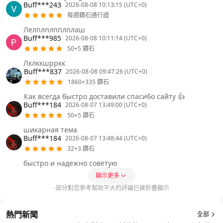
Buff***243
2026-08-08 10:13:15 (UTC+0)
每週鑽石通行證
Лелплплпплплаш
Buff***985
2026-08-08 10:11:14 (UTC+0)
50+5 鑽石
Лклккшрркк
Buff***837
2026-08-08 09:47:26 (UTC+0)
1860+335 鑽石
Как всегда быстро доставили спасибо сайту 👍
Buff***184
2026-08-07 13:49:00 (UTC+0)
50+5 鑽石
шикарная тема
Buff***184
2026-08-07 13:48:44 (UTC+0)
32+3 鑽石
быстро и надежно советую
顯示更多
-部分對您參考幫助不大的評論已被折疊顯示
熱門新聞
全部