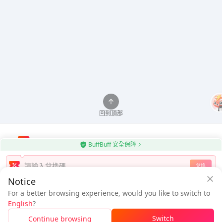
回到頂部
BuffBuff 安全保障
使用BuffBuff應用程式自動更新Android應用程式
兌換
Notice
下載BuffBuff
For a better browsing experience, would you like to switch to
$1.75
$1.86
追蹤我們
English
?
新用戶：省
$0.11
待付
Switch
Continue browsing
登入領取折扣