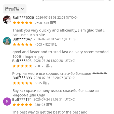
1%
所有評論
Buff***6026
2026-07-28 08:22:08 (UTC+0)
2500+475 鑽石
Thank you very quickly and efficiently, I am glad that I
can use such a site.
Buff***047
2026-07-28 01:54:37 (UTC+0)
4003 + 827 鑽石
good and faster and trusted fast delivery recommended
100% i hope enjoy
Buff***393
2026-07-26 13:20:28 (UTC+0)
250+25 鑽石
Р-р-р на месте все хорошо спасибо большое 🌥️🌥️🌥️🌥️
Buff***393
2026-07-26 13:20:07 (UTC+0)
50+5 鑽石
Вау как красиво получилось спасибо большое за
информацию буду
Buff***174
2026-07-24 21:08:51 (UTC+0)
250+25 鑽石
The best way to get the best of the best and