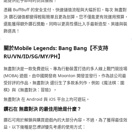
能提供近乎即時的到貨服務！
憑藉 BuffBuff 的安全支付、快速儲值流程與大幅折扣，每次 無盡對
決 鑽石儲值都變得輕鬆簡單且更為划算。您不僅能更有效運用預算，
還能獲得額外鑽石獎勵，同時以更高性價比入手最新造型、英雄與裝
飾道具！
關於Mobile Legends: Bang Bang【不支持
RU/VN/ID/SG/MY/PH】
無盡對決是一款免費遊玩、專為行動裝置打造的多人線上戰鬥競技場
(MOBA) 遊戲，由中國開發商 Moonton 開發並發行。作為該公司最
受好評的作品，無盡對決 還衍生了多款系列作，例如《魔法棋：圍
棋》與《無盡對決：冒險》。
無盡對決 在 Android 與 iOS 平台上均可遊玩。
鑽石在 無盡對決 的最佳用途是什麼？
鑽石可用於解鎖與購買遊戲內的大部分內容。不過，為了獲得最佳效
益，以下幾種是您
應該
優先考慮的使用方式：