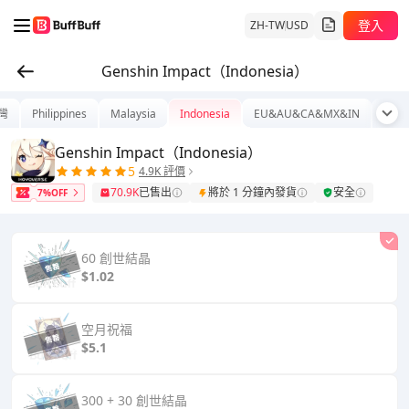
登入
ZH-TW
USD
Genshin Impact（Indonesia）
灣
Philippines
Malaysia
Indonesia
EU&AU&CA&MX&IN
泰國
Genshin Impact（Indonesia）
5
4.9K 評價
70.9K
已售出
將於 1 分鐘內發貨
安全
7%OFF
60 創世結晶
$1.02
空月祝福
$5.1
300 + 30 創世結晶