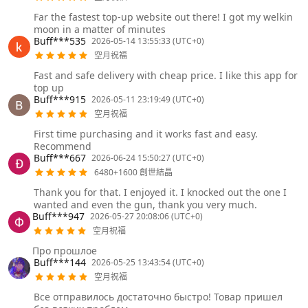
Far the fastest top-up website out there! I got my welkin
moon in a matter of minutes
Buff***535
2026-05-14 13:55:33 (UTC+0)
空月祝福
Fast and safe delivery with cheap price. I like this app for
top up
Buff***915
2026-05-11 23:19:49 (UTC+0)
空月祝福
First time purchasing and it works fast and easy.
Recommend
Buff***667
2026-06-24 15:50:27 (UTC+0)
6480+1600 創世結晶
Thank you for that. I enjoyed it. I knocked out the one I
wanted and even the gun, thank you very much.
Buff***947
2026-05-27 20:08:06 (UTC+0)
空月祝福
Про прошлое
Buff***144
2026-05-25 13:43:54 (UTC+0)
空月祝福
Все отправилось достаточно быстро! Товар пришел