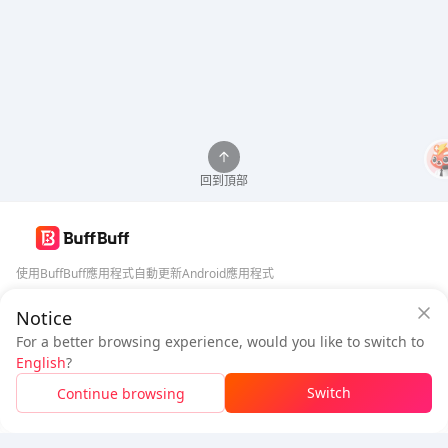
回到頂部
使用BuffBuff應用程式自動更新Android應用程式
Notice
BuffBuff 安全保障
下載BuffBuff
For a better browsing experience, would you like to switch to
登入
即可
獲得 50 點數 (0.50 USD)
+
1
點數 (
0.01
USD)
追蹤我們
English
?
$1.17
待付
Switch
Continue browsing
已售罄
價格明細
5% OFF
5% OFF
公司
資源