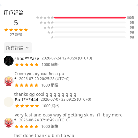
用戶評論
100%
5
0%
0%
0%
27
評論
0%
所有評論
shog***aze
2026-07-24 12:48:24 (UTC+0)
1000 網格
Советую, купил быстро
*
2026-07-20 20:25:28 (UTC+0)
1000 網格
thanks gg cool g g g g g g g g
Buff***444
2026-07-07 23:09:25 (UTC+0)
1000 網格
very fast and easy way of getting skins, i'll buy more
*
2026-06-24 07:16:49 (UTC+0)
1000 網格
fast done thank u b m l o w a