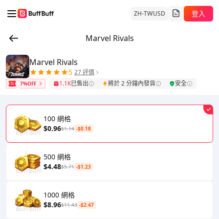
登入
ZH-TW
USD
Marvel Rivals
Marvel Rivals
5
27 評價
1.1K
已售出
將於 2 分鐘內發貨
安全
7%OFF
100 網格
$0.96
$1.14
-$0.18
500 網格
$4.48
$5.71
-$1.23
1000 網格
$8.96
$11.43
-$2.47