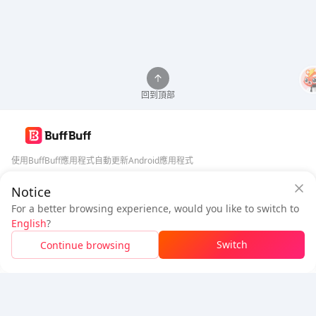
回到頂部
使用BuffBuff應用程式自動更新Android應用程式
Notice
BuffBuff 安全保障
下載BuffBuff
For a better browsing experience, would you like to switch to
登入
即可
獲得 50 點數 (0.50 USD)
+
1
點數 (
0.01
USD)
追蹤我們
English
?
$1.11
待付
Switch
Continue browsing
充值
節省
$0.03
5% OFF
5% OFF
公司
資源
關於我們
付款方式