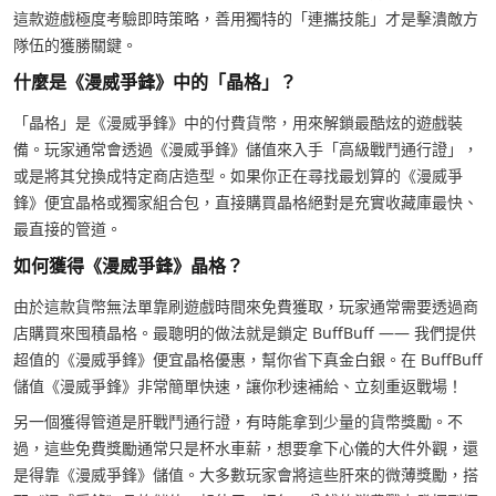
這款遊戲極度考驗即時策略，善用獨特的「連攜技能」才是擊潰敵方
隊伍的獲勝關鍵。
什麼是《漫威爭鋒》中的「晶格」？
「晶格」是《漫威爭鋒》中的付費貨幣，用來解鎖最酷炫的遊戲裝
備。玩家通常會透過《漫威爭鋒》儲值來入手「高級戰鬥通行證」，
或是將其兌換成特定商店造型。如果你正在尋找最划算的《漫威爭
鋒》便宜晶格或獨家組合包，直接購買晶格絕對是充實收藏庫最快、
最直接的管道。
如何獲得《漫威爭鋒》晶格？
由於這款貨幣無法單靠刷遊戲時間來免費獲取，玩家通常需要透過商
店購買來囤積晶格。最聰明的做法就是鎖定 BuffBuff —— 我們提供
超值的《漫威爭鋒》便宜晶格優惠，幫你省下真金白銀。在 BuffBuff
儲值《漫威爭鋒》非常簡單快速，讓你秒速補給、立刻重返戰場！
另一個獲得管道是肝戰鬥通行證，有時能拿到少量的貨幣獎勵。不
過，這些免費獎勵通常只是杯水車薪，想要拿下心儀的大件外觀，還
是得靠《漫威爭鋒》儲值。大多數玩家會將這些肝來的微薄獎勵，搭