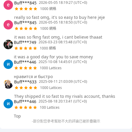
Buff***845
2026-05-05 18:19:27 (UTC+0)
1000 網格
really so fast omg, it's so easy to buy here jeje
Buff***845
2026-05-05 18:18:50 (UTC+0)
1000 網格
it was so fkng fast omg, i cant believe thaaat
Buff***749
2026-03-23 08:15:48 (UTC+0)
1000 網格
it was a good day for you to save money
Buff***446
2025-10-08 14:45:01 (UTC+0)
1000 Lattices
нравится и быстро
Buff***633
2025-09-11 21:03:09 (UTC+0)
1000 Lattices
They shipped it so fast to my rivals account, thanks
Buff***446
2025-08-18 20:13:41 (UTC+0)
100 Lattices
Top
-部分對您參考幫助不大的評論已被折疊顯示