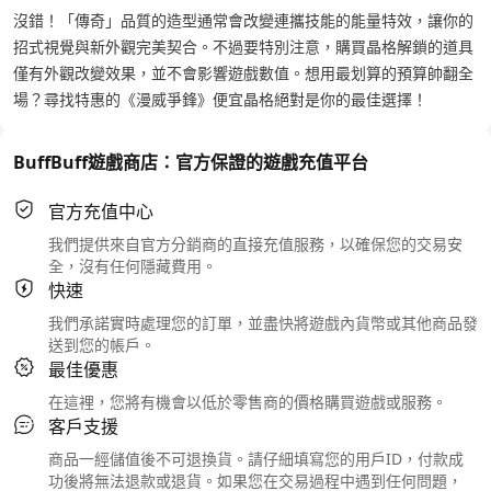
沒錯！「傳奇」品質的造型通常會改變連攜技能的能量特效，讓你的
招式視覺與新外觀完美契合。不過要特別注意，購買晶格解鎖的道具
僅有外觀改變效果，並不會影響遊戲數值。想用最划算的預算帥翻全
場？尋找特惠的《漫威爭鋒》便宜晶格絕對是你的最佳選擇！
BuffBuff遊戲商店：官方保證的遊戲充值平台
官方充值中心
我們提供來自官方分銷商的直接充值服務，以確保您的交易安
全，沒有任何隱藏費用。
快速
我們承諾實時處理您的訂單，並盡快將遊戲內貨幣或其他商品發
送到您的帳戶。
最佳優惠
在這裡，您將有機會以低於零售商的價格購買遊戲或服務。
客戶支援
商品一經儲值後不可退換貨。請仔細填寫您的用戶ID，付款成
功後將無法退款或退貨。如果您在交易過程中遇到任何問題，