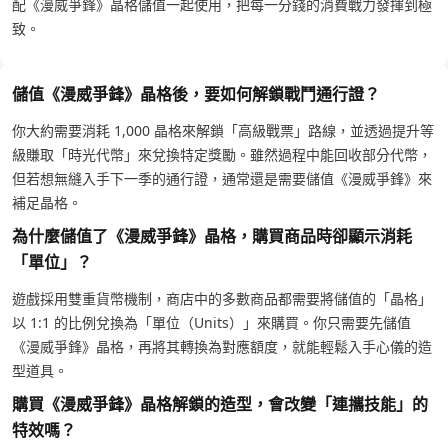
配《漫威爭鋒》晶格儲值一起使用，把每一分錢的消費戰力發揮到極
致。
儲值《漫威爭鋒》晶格後，要如何解鎖戰鬥通行證？
你大約需要消耗 1,000 晶格來解鎖「高級戰票」路線，並透過提升等
級賺取「時光代幣」來兌換特定獎勵。雖然過程中能回收部分代幣，
但若想無縫入手下一季的通行證，通常還是需要儲值《漫威爭鋒》來
補足晶格。
為什麼儲值了《漫威爭鋒》晶格，購買商品時卻顯示消耗
「單位」？
遊戲採用雙重貨幣機制，商店中的多數商品都需要將儲值的「晶格」
以 1:1 的比例兌換為「單位（Units）」來購買。你只需要先儲值
《漫威爭鋒》晶格，再將其轉換為對應額度，就能輕鬆入手心儀的造
型道具。
購買《漫威爭鋒》晶格解鎖的造型，會改變「連攜技能」的
特效嗎？