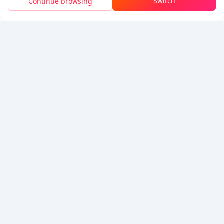
Switch
Continue browsing
充值
節省
$0.01
5% OFF
5% OFF
公司
資源
關於我們
付款方式
安全性
幫助
Hot Selling
Arena Breakout: Infinite (PC Verison)
Buy PUBG Mobile UC
Honkai: Star Rail HSR Top Up
Genshin Impact Top Up
Zenless Zone Zero Top Up
我們接受