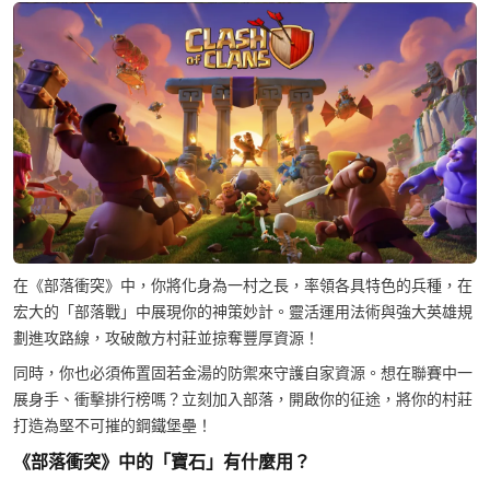
在《部落衝突》中，你將化身為一村之長，率領各具特色的兵種，在
宏大的「部落戰」中展現你的神策妙計。靈活運用法術與強大英雄規
劃進攻路線，攻破敵方村莊並掠奪豐厚資源！
同時，你也必須佈置固若金湯的防禦來守護自家資源。想在聯賽中一
展身手、衝擊排行榜嗎？立刻加入部落，開啟你的征途，將你的村莊
打造為堅不可摧的鋼鐵堡壘！
《部落衝突》中的「寶石」有什麼用？