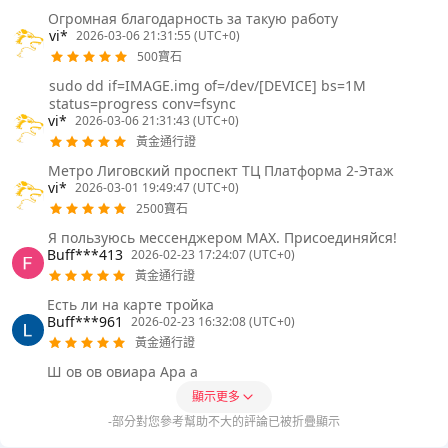
Огромная благодарность за такую работу
vi*
2026-03-06 21:31:55 (UTC+0)
500寶石
sudo dd if=IMAGE.img of=/dev/[DEVICE] bs=1M
status=progress conv=fsync
vi*
2026-03-06 21:31:43 (UTC+0)
黃金通行證
Метро Лиговский проспект ТЦ Платформа 2-Этаж
vi*
2026-03-01 19:49:47 (UTC+0)
2500寶石
Я пользуюсь мессенджером MAX. Присоединяйся!
Buff***413
2026-02-23 17:24:07 (UTC+0)
黃金通行證
Есть ли на карте тройка
Buff***961
2026-02-23 16:32:08 (UTC+0)
黃金通行證
Ш ов ов овиара Ара а
顯示更多
-部分對您參考幫助不大的評論已被折疊顯示