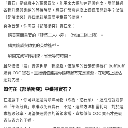
「寶石」是遊戲中的頂級貨幣，能用來大幅加速建設進度、瞬間跳過
各種升級與訓練的等待時間。想要在發育速度上狠狠甩開對手？儲值
《部落衝突》寶石絕對是最簡單粗暴的捷徑。
身為首領，你需要《部落衝突》寶石來：
購買至關重要的「建築工人小屋」（增加工隊上限）。
購買護盾與帥氣的英雄造型。
瞬間完成軍隊訓練，省去等待時間。
雖然慢慢「農」資源也是一種樂趣，但聰明的首領都懂得在 BuffBuff
購買 COC 寶石。直接儲值能讓你隨時握有充足資源，在戰略上搶佔
絕對先機。
如何在《部落衝突》中獲得寶石？
在遊戲中，你可以透過清除障礙物（砍樹、挖石頭）、達成成就或參
與「部落競賽」來賺取免費寶石。不過，這些方法相當耗時。對於追
求極致效率、渴望快速變強的首領來說，直接儲值 COC 寶石才是最
省時省力的王道。