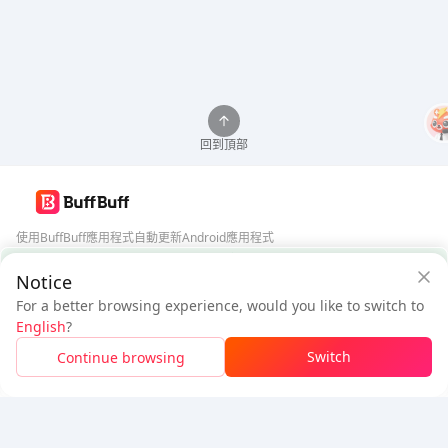
回到頂部
使用BuffBuff應用程式自動更新Android應用程式
BuffBuff 安全保障
Notice
下載BuffBuff
For a better browsing experience, would you like to switch to
$4.41
$4.72
追蹤我們
English
?
新用戶：省
$0.31
待付
Switch
Continue browsing
登入領取折扣
5% OFF
5% OFF
公司
資源
關於我們
付款方式