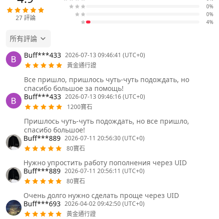
0%
0%
27
評論
4%
所有評論
Buff***433
2026-07-13 09:46:41 (UTC+0)
黃金通行證
Все пришло, пришлось чуть-чуть подождать, но
спасибо большое за помощь!
Buff***433
2026-07-13 09:46:16 (UTC+0)
1200寶石
Пришлось чуть-чуть подождать, но все пришло,
спасибо большое!
Buff***889
2026-07-11 20:56:30 (UTC+0)
80寶石
Нужно упростить работу пополнения через UID
Buff***889
2026-07-11 20:56:11 (UTC+0)
80寶石
Очень долго нужно сделать проще через UID
Buff***693
2026-04-02 09:42:50 (UTC+0)
黃金通行證