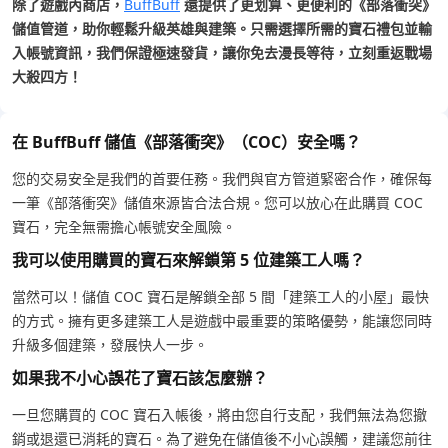
除了遊戲內商店，
BuffBuff
還提供了更划算、更便利的《部落衝突》
儲值管道，助你輕鬆升級英雄與建築。只需選擇所需的寶石禮包並輸
入帳號資訊，我們保證極速發貨，讓你免去漫長等待，立刻重返戰場
大殺四方！
在 BuffBuff 儲值《部落衝突》（COC）安全嗎？
您的交易安全是我們的首要任務。我們與官方管道緊密合作，確保每
一筆《部落衝突》儲值來源皆合法合規。您可以放心在此購買 COC
寶石，完全無需擔心帳號安全風險。
我可以使用購買的寶石來解鎖第 5 位建築工人嗎？
當然可以！儲值 COC 寶石是解鎖全部 5 間「建築工人的小屋」最快
的方式。擁有更多建築工人是遊戲中最重要的策略優勢，能讓您同時
升級多個建築，發展快人一步。
如果我不小心誤花了寶石該怎麼辦？
一旦您購買的 COC 寶石入帳後，將由您自行支配，我們無法為您撤
銷或退還已消耗的寶石。為了避免在儲值後不小心誤觸，建議您前往