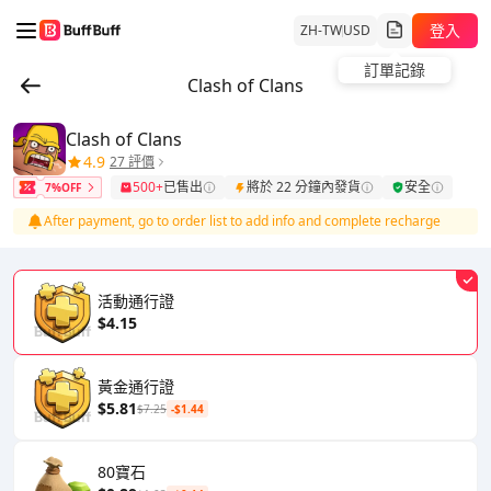
登入
ZH-TW
USD
訂單記錄
Clash of Clans
Clash of Clans
4.9
27 評價
500+
已售出
將於 22 分鐘內發貨
安全
7%OFF
After payment, go to order list to add info and complete recharge
活動通行證
$4.15
黃金通行證
$5.81
$7.25
-$1.44
80寶石