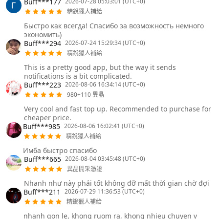
Buff***177
2026-07-28 05:03:01 (UTC+0)
精銳獵人補給
Быстро как всегда! Спасибо за возможность немного
экономить)
Buff***294
2026-07-24 15:29:34 (UTC+0)
精銳獵人補給
This is a pretty good app, but the way it sends
notifications is a bit complicated.
Buff***223
2026-08-06 16:34:14 (UTC+0)
980+110 異晶
Very cool and fast top up. Recommended to purchase for
cheaper price.
Buff***985
2026-08-06 16:02:41 (UTC+0)
精銳獵人補給
Имба быстро спасибо
Buff***665
2026-08-04 03:45:48 (UTC+0)
異晶開采憑證
Nhanh như này phải tốt không đỡ mất thời gian chờ đợi
Buff***211
2026-07-29 11:36:53 (UTC+0)
精銳獵人補給
nhanh gon le, khong ruom ra, khong nhieu chuyen v