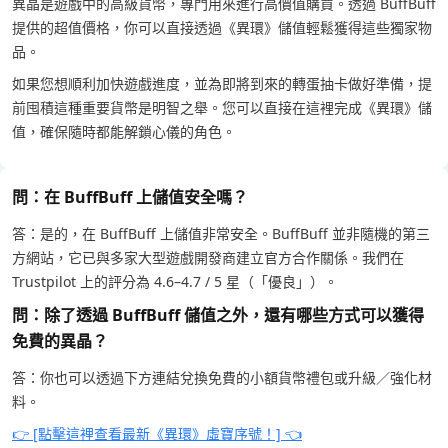
異晶是遊戲中的高級貨幣，專門用來進行高價值購買。透過 BuffBuff
提供的超值價格，你可以直接透過《異環》儲值輕鬆獲得這些獨家物
品。
如果您想順利加快遊戲進度，並為即將到來的轉蛋抽卡做好準備，提
前囤積這種重要貨幣是明智之舉。您可以直接在這裡完成《異環》儲
值，確保隨時都能解鎖心儀的角色。
問：在 BuffBuff 上儲值安全嗎？
答：是的，在 BuffBuff 上儲值非常安全。BuffBuff 並非隨機的第三
方網站，它已與多家大型遊戲開發商建立官方合作關係。我們在
Trustpilot 上的評分為 4.6–4.7 / 5 星（「優良」）。
問：除了透過 BuffBuff 儲值之外，還有哪些方式可以獲得
免費的異晶？
答：你也可以透過下方連結兌換免費的小額貨幣禮包或升級／強化材
料。
👉 [點擊這裡查看最新《異環》虛寶序號！] 👈