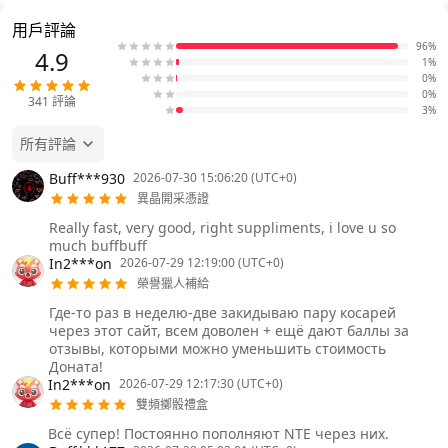
用戶評論
96%
4.9
1%
0%
0%
341
評論
3%
所有評論
Buff***930
2026-07-30 15:06:20 (UTC+0)
異晶開采憑證
Really fast, very good, right suppliments, i love u so
much buffbuff
In2***on
2026-07-29 12:19:00 (UTC+0)
榮譽獵人補給
Где-то раз в неделю-две закидываю пару косарей
через этот сайт, всем доволен + ещё дают баллы за
отзывы, которыми можно уменьшить стоимость
Доната!
In2***on
2026-07-29 12:17:30 (UTC+0)
雙頻擲骰禮盒
Всё супер! Постоянно пополняют NTE через них.