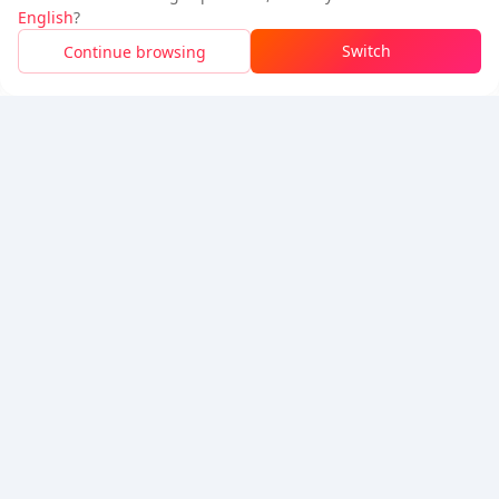
追蹤我們
English
?
新用戶：省
$0.35
待付
Switch
Continue browsing
登入領取折扣
5% OFF
5% OFF
公司
資源
關於我們
付款方式
安全性
幫助
Hot Selling
Arena Breakout: Infinite (PC Verison)
Buy PUBG Mobile UC
Honkai: Star Rail HSR Top Up
Genshin Impact Top Up
Zenless Zone Zero Top Up
我們接受