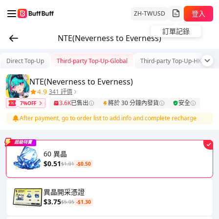
登入
ZH-TW
USD
訂單記錄
NTE(Neverness to Everness)
Direct Top-Up
Third-party Top-Up-Global
Third-party Top-Up-HK/TW/
NTE(Neverness to Everness)
4.9
341 評價
3.6K
已售出
將於 30 分鐘內發貨
安全
7%OFF
After payment, go to order list to add info and complete recharge
超級特賣
60 異晶
$0.51
$1.01
-$0.50
異晶開采憑證
$3.75
$5.05
-$1.30