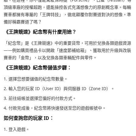
頂級車廠的授權超跑，還能操控各式充滿想像力的原創概念車。每輛
賽車都擁有專屬的「王牌特技」，徹底顛覆你對賽道對決的想像。準
備好稱霸賽道了嗎？
《王牌競速》紀念幣有什麼用途？
「紀念幣」是《王牌競速》中的重要貨幣，可用於兌換各類遊戲資源
——例如購買禮品卡以開啟「速度節補給箱」、獲取用於升級與改裝
賽車的「金幣」，以及兌換各類車輛配件與零件。
《王牌競速》紀念幣儲值步驟：
1. 選擇您想要儲值的紀念幣數量。
2. 輸入您的玩家 ID（User ID）與伺服器 ID（Zone ID）。
3. 前往結帳並選擇您偏好的付款方式。
4. 付款完成後，紀念幣將快速發送至您的遊戲帳號中。
如何查詢您的玩家 ID：
1. 登入遊戲。