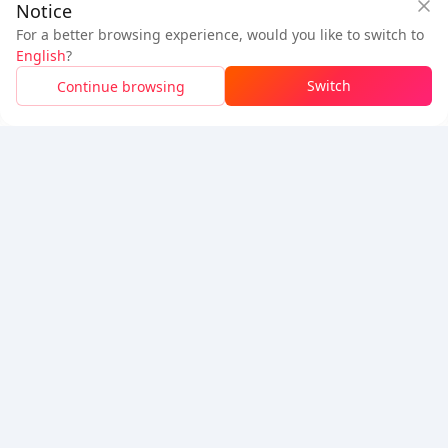
Notice
BuffBuff 安全保障
下載BuffBuff
For a better browsing experience, would you like to switch to
登入
即可
獲得 50 點數 (0.50 USD)
+
1
點數 (
0.01
USD)
追蹤我們
English
?
$1.09
待付
Switch
Continue browsing
已售罄
價格明細
5% OFF
5% OFF
公司
資源
關於我們
付款方式
安全性
幫助
Hot Selling
Arena Breakout: Infinite (PC Verison)
Buy PUBG Mobile UC
Honkai: Star Rail HSR Top Up
Genshin Impact Top Up
Zenless Zone Zero Top Up
我們接受