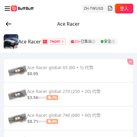
登入
ZH-TW
USD
Ace Racer
Ace Racer
20+
已售出
安全
7%OFF
Ace Racer global 65 (60 + 5) 代幣
$0.95
Ace Racer global 270 (250 + 20) 代幣
$3.56
$3.82
-7%
Ace Racer global 740 (680 + 60) 代幣
$8.71
$9.56
-9%