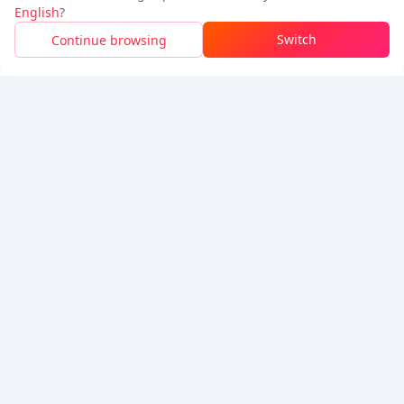
登入
即可
獲得 50 點數 (0.50 USD)
追蹤我們
English
?
$0.95
待付
Switch
Continue browsing
充值
價格明細
5% OFF
5% OFF
公司
資源
關於我們
付款方式
安全性
幫助
Hot Selling
Arena Breakout: Infinite (PC Verison)
Buy PUBG Mobile UC
Honkai: Star Rail HSR Top Up
Genshin Impact Top Up
Zenless Zone Zero Top Up
我們接受