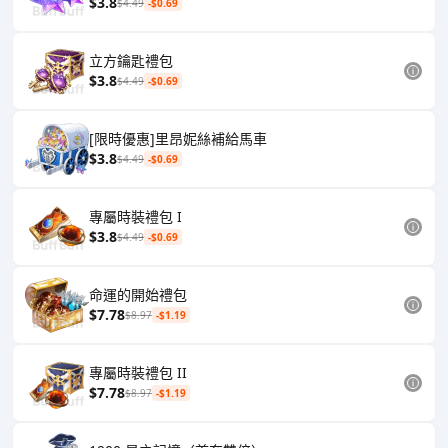
$3.8
$4.49
-$0.69
立方鑰匙禮包
$3.8
$4.49
-$0.69
[限時優惠]里昂妮絲補給馬車
$3.8
$4.49
-$0.69
專屬時裝禮包 I
$3.8
$4.49
-$0.69
命運的開始禮包
$7.78
$8.97
-$1.19
專屬時裝禮包 II
$7.78
$8.97
-$1.19