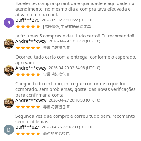
Excelente, compra garantida e qualidade e agilidade no
atendimento, no mesmo dia a compra tava efetivada e
ativa na minha conta.
Buff***276
2026-05-02 23:00:22 (UTC+0)
[限時優惠]里昂妮絲補給馬車
Já fiz umas 5 compras e deu tudo certo!! Eu recomendo!!
Andre***owzy
2026-04-29 17:58:04 (UTC+0)
專屬時裝禮包 III
Ocorreu tudo certo com a entrega, conforme o esperado,
aprovado.
Andre***owzy
2026-04-29 02:54:08 (UTC+0)
專屬時裝禮包 III
Chegou tudo certinho, entregue conforme o que foi
comprado, sem problemas, gostei das novas verificações
para confirmar a conta
Andre***owzy
2026-04-27 20:10:03 (UTC+0)
專屬時裝禮包 III
Segunda vez que compro e correu tudo bem, recomento
sem problemas
Buff***827
2026-04-25 22:18:39 (UTC+0)
命運的開始禮包