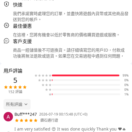
快速
我們承諾實時處理您的訂單，並盡快將遊戲內貨幣或其他商品發
送到您的帳戶。
最佳優惠
在這裡，您將有機會以低於零售商的價格購買遊戲或服務。
客戶支援
商品一經儲值後不可退換貨。請仔細填寫您的用戶ID，付款成
功後將無法退款或退貨。如果您在交易過程中遇到任何問題，
用戶評論
99%
5
0%
0%
0%
152
評論
1%
所有評論
Buff***247
2026-07-19 00:15:48 (UTC+0)
鑽石通行證
I am very satisfied 😍 It was done quickly Thank you ❤️🔥