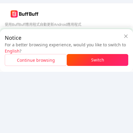
使用BuffBuff應用程式自動更新Android應用程式
BuffBuff 安全保障
Notice
下載BuffBuff
For a better browsing experience, would you like to switch to
$4.4
$4.71
追蹤我們
English
?
新用戶：省
$0.31
待付
Switch
Continue browsing
登入領取折扣
5% OFF
5% OFF
公司
資源
關於我們
付款方式
安全性
幫助
Hot Selling
Arena Breakout: Infinite (PC Verison)
Buy PUBG Mobile UC