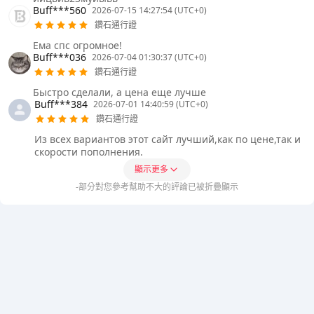
Buff***560
2026-07-15 14:27:54 (UTC+0)
鑽石通行證
Ема спс огромное!
Buff***036
2026-07-04 01:30:37 (UTC+0)
鑽石通行證
Быстро сделали, а цена еще лучше
Buff***384
2026-07-01 14:40:59 (UTC+0)
鑽石通行證
Из всех вариантов этот сайт лучший,как по цене,так и
скорости пополнения.
顯示更多
-部分對您參考幫助不大的評論已被折疊顯示