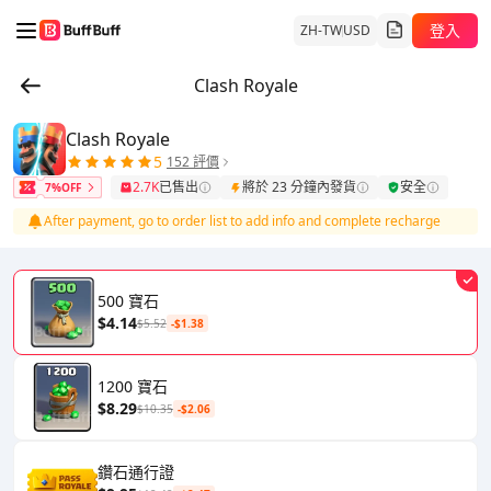
登入
ZH-TW
USD
Clash Royale
Clash Royale
5
152 評價
2.7K
已售出
將於 23 分鐘內發貨
安全
7%OFF
After payment, go to order list to add info and complete recharge
500 寶石
$4.14
$5.52
-$1.38
1200 寶石
$8.29
$10.35
-$2.06
鑽石通行證