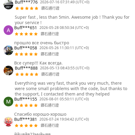
Buff***776
2026-07-16 07:31:49 (UTC+0)
鑽石通行證
Super fast , less than 5min. Awesome job ! Thank you for
your service !
Buff***651
2026-05-28 08:50:34 (UTC+0)
鑽石通行證
прошло все очень быстро
Buff***058
2026-05-26 11:30:11 (UTC+0)
鑽石通行證
Все супер!!! Как всегда.
Buff***888
2026-05-13 08:43:55 (UTC+0)
鑽石通行證
Everything was very fast, thank you very much, there
were some small problems with the code, but thanks to
the support, I contacted them and they helped
Buff***155
2026-08-01 05:50:11 (UTC+0)
鑽石通行證
Спасибо хорошо-хорошо
Buff***381
2026-07-24 19:04:42 (UTC+0)
鑽石通行證
ййцвйв23муйывв