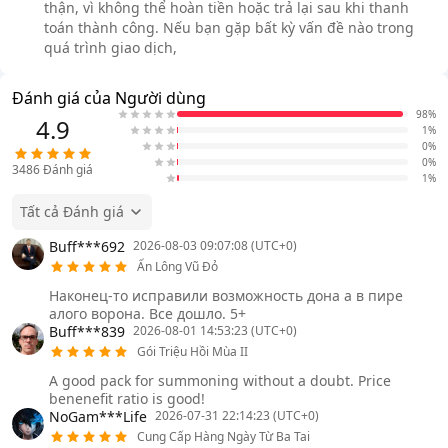
thận, vì không thể hoàn tiền hoặc trả lại sau khi thanh
toán thành công. Nếu bạn gặp bất kỳ vấn đề nào trong
quá trình giao dịch,
Đánh giá của Người dùng
98%
4.9
1%
0%
0%
3486
Đánh giá
1%
Tất cả Đánh giá
Buff***692
2026-08-03 09:07:08 (UTC+0)
Ấn Lông Vũ Đỏ
Наконец-то исправили возможность дона а в пире
алого ворона. Все дошло. 5+
Buff***839
2026-08-01 14:53:23 (UTC+0)
Gói Triệu Hồi Mùa II
A good pack for summoning without a doubt. Price
benenefit ratio is good!
NoGam***Life
2026-07-31 22:14:23 (UTC+0)
Cung Cấp Hàng Ngày Từ Ba Tai