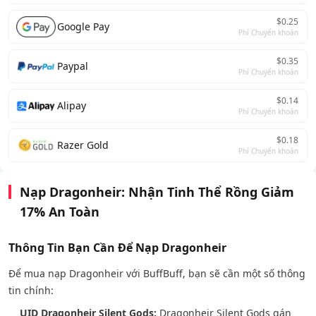
$0.25
Google Pay
Phí Chuyển khoản
$0.35
Paypal
Phí Chuyển khoản
$0.14
Alipay
Phí Chuyển khoản
$0.18
Razer Gold
Phí Chuyển khoản
Nạp Dragonheir: Nhận Tinh Thể Rồng Giảm
17% An Toàn
Thông Tin Bạn Cần Để Nạp Dragonheir
Để mua nạp Dragonheir với BuffBuff, bạn sẽ cần một số thông
tin chính:
UID Dragonheir Silent Gods:
Dragonheir Silent Gods gán