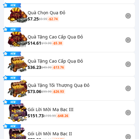
Quà Chọn Quạ Đỏ
$7.25
$9.99
-$2.74
Quà Tặng Cao Cấp Quạ Đỏ
$14.61
$19.99
-$5.38
Quà Tặng Cao Cấp Quạ Đỏ
$36.23
$49.99
-$13.76
Quà Tặng Tối Thượng Quạ Đỏ
$73.06
$99.99
-$26.93
Gói Lời Mời Mạ Bạc III
$151.73
$199.99
-$48.26
Gói Lời Mời Mạ Bạc II