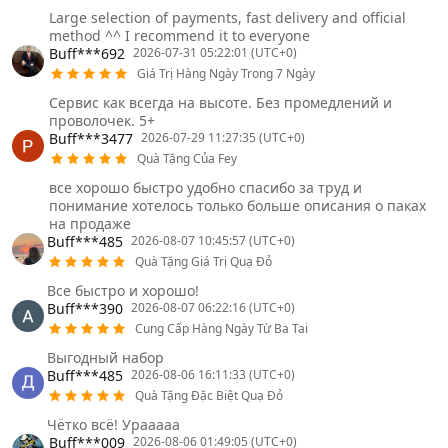
Large selection of payments, fast delivery and official
method ^^ I recommend it to everyone
Buff***692
2026-07-31 05:22:01 (UTC+0)
Giá Trị Hàng Ngày Trong 7 Ngày
Сервис как всегда на высоте. Без промедлений и
проволочек. 5+
Buff***3477
2026-07-29 11:27:35 (UTC+0)
Quà Tặng Của Fey
все хорошо быстро удобно спасибо за труд и
понимание хотелось только больше описания о паках
на продаже
Buff***485
2026-08-07 10:45:57 (UTC+0)
Quà Tặng Giá Trị Quạ Đỏ
Все быстро и хорошо!
Buff***390
2026-08-07 06:22:16 (UTC+0)
Cung Cấp Hàng Ngày Từ Ba Tai
Выгодный набор
Buff***485
2026-08-06 16:11:33 (UTC+0)
Quà Tặng Đặc Biệt Quạ Đỏ
Чётко всё! Урааааа
Buff***009
2026-08-06 01:49:05 (UTC+0)