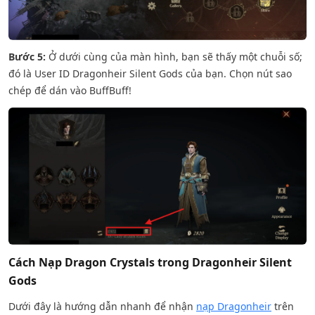
Bước 5:
Ở dưới cùng của màn hình, bạn sẽ thấy một chuỗi số;
đó là User ID Dragonheir Silent Gods của bạn. Chọn nút sao
chép để dán vào BuffBuff!
Cách Nạp Dragon Crystals trong Dragonheir Silent
Gods
Dưới đây là hướng dẫn nhanh để nhận
nạp Dragonheir
trên