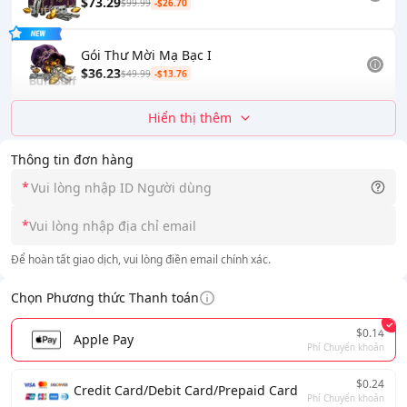
$73.29
$99.99
-$26.70
Gói Thư Mời Mạ Bạc I
$36.23
$49.99
-$13.76
Hiển thị thêm
Thông tin đơn hàng
*
*
Để hoàn tất giao dịch, vui lòng điền email chính xác.
Chọn Phương thức Thanh toán
$0.14
Apple Pay
Phí Chuyển khoản
$0.24
Credit Card/Debit Card/Prepaid Card
Phí Chuyển khoản