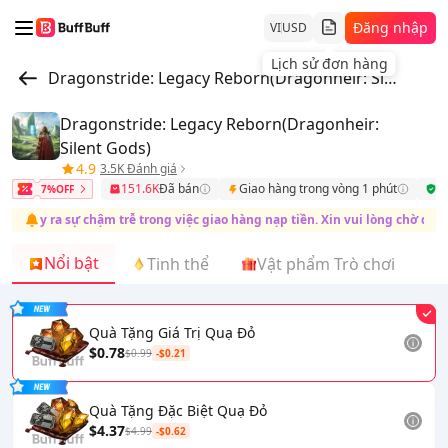
Đăng nhập
VI
USD
Lịch sử đơn hàng
Dragonstride: Legacy Reborn(Dragonheir: Silent Gods)
Dragonstride: Legacy Reborn(Dragonheir:
Silent Gods)
4.9
3.5K Đánh giá
151.6K
Đã bán
Giao hàng trong vòng 1 phút
B
7%OFF
gây ra sự chậm trễ trong việc giao hàng nạp tiền. Xin vui lòng chờ đợi. Cả
Nổi bật
Tinh thể
Vật phẩm Trò chơi
Quà Tặng Giá Trị Quạ Đỏ
$0.78
$0.99
-$0.21
Quà Tặng Đặc Biệt Quạ Đỏ
$4.37
$4.99
-$0.62