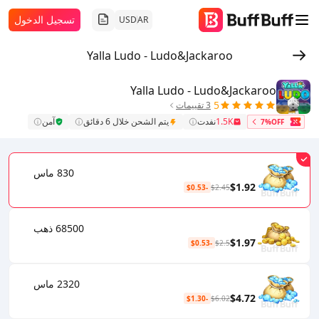
تسجيل الدخول
USD
AR
Yalla Ludo - Ludo&Jackaroo
Yalla Ludo - Ludo&Jackaroo
5
3 تقييمات
1.5K
نفدت
يتم الشحن خلال 6 دقائق
آمن
7%OFF
830 ماس
$1.92
-$0.53
$2.45
68500 ذهب
$1.97
-$0.53
$2.5
2320 ماس
$4.72
-$1.30
$6.02