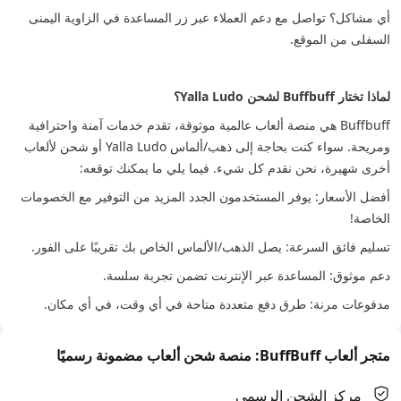
أي مشاكل؟ تواصل مع دعم العملاء عبر زر المساعدة في الزاوية اليمنى
السفلى من الموقع.
لماذا تختار Buffbuff لشحن Yalla Ludo؟
Buffbuff هي منصة ألعاب عالمية موثوقة، تقدم خدمات آمنة واحترافية
ومريحة. سواء كنت بحاجة إلى ذهب/ألماس Yalla Ludo أو شحن لألعاب
أخرى شهيرة، نحن نقدم كل شيء. فيما يلي ما يمكنك توقعه:
أفضل الأسعار: يوفر المستخدمون الجدد المزيد من التوفير مع الخصومات
الخاصة!
تسليم فائق السرعة: يصل الذهب/الألماس الخاص بك تقريبًا على الفور.
دعم موثوق: المساعدة عبر الإنترنت تضمن تجربة سلسة.
مدفوعات مرنة: طرق دفع متعددة متاحة في أي وقت، في أي مكان.
متجر ألعاب BuffBuff: منصة شحن ألعاب مضمونة رسميًا
مركز الشحن الرسمي