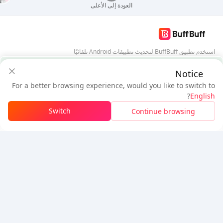
العودة إلى الأعلى
استخدم تطبيق BuffBuff لتحديث تطبيقات Android تلقائيًا
ضمان أمان BuffBuff
Notice
تنزيل BuffBuff
For a better browsing experience, would you like to switch to
$2.24
$2.1
تابعنا
?
English
مستخدم جديد: خصم
$0.14
المستحق
Switch
Continue browsing
تسجيل الدخول للحصول على الخصم
5% OFF
5% OFF
شركة
مصدر
معلومات عنا
طريقة الدفع
الأمان
مساعدة
Hot Selling
Arena Breakout: Infinite (PC Verison)
Buy PUBG Mobile UC