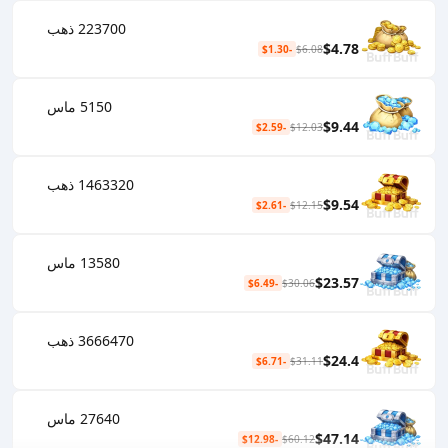
223700 ذهب
$4.78
-$1.30
$6.08
5150 ماس
$9.44
-$2.59
$12.03
1463320 ذهب
$9.54
-$2.61
$12.15
13580 ماس
$23.57
-$6.49
$30.06
3666470 ذهب
$24.4
-$6.71
$31.11
27640 ماس
$47.14
-$12.98
$60.12