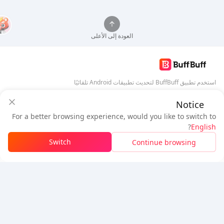
العودة إلى الأعلى
استخدم تطبيق BuffBuff لتحديث تطبيقات Android تلقائيًا
Notice
تنزيل BuffBuff
ضمان أمان BuffBuff
For a better browsing experience, would you like to switch to
سجل دخول
للحصول على
50 نقطة (0.50 دولار)
+
1
نقطة (
0.01
دولار)
تابعنا
?
English
$1.03
المستحق
Switch
Continue browsing
شحن الرصيد
وفرت
$0.35
5% OFF
5% OFF
شركة
مصدر
معلومات عنا
طريقة الدفع
الأمان
مساعدة
Hot Selling