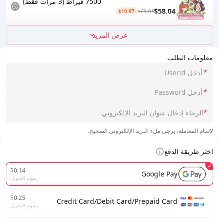
7500 قيراط (3 مرات فقط)
$58.04
-$10.97
$69.01
عرض المزيد
معلومات الطلب
*
*
*
لإتمام المعاملة، يرجى ملء البريد الإلكتروني الصحيح.
اختر طريقة الدفع
$0.14
Google Pay
رسوم التحويل
$0.25
Credit Card/Debit Card/Prepaid Card
رسوم التحويل