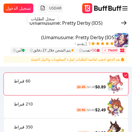
تسجيل الدخول
USD
AR
سجل الطلبات
Umamusume: Pretty Derby (IOS)
Umamusume: Pretty Derby (IOS)
5
1 تقييم
50+
نفدت
يتم الشحن خلال 27 دقائق
آمن
7%OFF
بعد الدفع، اذهب لقائمة الطلبات لملء المعلومات واكمل التعبئة
60 قيراط
$0.89
-$0.49
$1.38
210 قيراط
$2.49
-$0.96
$3.45
350 قيراط