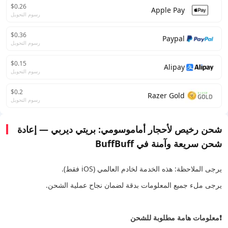
$0.26
Apple Pay
رسوم التحويل
$0.36
Paypal
رسوم التحويل
$0.15
Alipay
رسوم التحويل
$0.2
Razer Gold
رسوم التحويل
شحن رخيص لأحجار أماموسومي: بريتي ديربي — إعادة
شحن سريعة وآمنة في BuffBuff
يرجى الملاحظة: هذه الخدمة لخادم العالمي (iOS فقط).
يرجى ملء جميع المعلومات بدقة لضمان نجاح عملية الشحن.
❗معلومات هامة مطلوبة للشحن