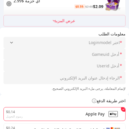
أي حزمة $2.99
$2.09
-$0.59
$2.68
عرض المزيد
معلومات الطلب
*
اختر Loginmodel
*
*
*
لإتمام المعاملة، يرجى ملء البريد الإلكتروني الصحيح.
اختر طريقة الدفع
$0.14
Apple Pay
رسوم التحويل
$0.24