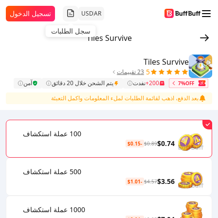
تسجيل الدخول
USD
AR
سجل الطلبات
Tiles Survive
Tiles Survive
5
23 تقييمات
200+
نفدت
يتم الشحن خلال 20 دقائق
آمن
7%OFF
بعد الدفع، اذهب لقائمة الطلبات لملء المعلومات واكمل التعبئة
100 عملة استكشاف
$0.74
-$0.15
$0.89
500 عملة استكشاف
$3.56
-$1.01
$4.57
1000 عملة استكشاف