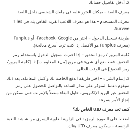
2. أدخل تفاصيل حسابك
معرف اللعبة – يمكنك العثور عليه في ملفك الشخصي داخل اللعبة.
معرف المستخدم – هذا هو معرف اللاعب الفريد الخاص بك في Tiles
Survive.
طريقة تسجيل الدخول – اختر من Facebook، Google، أو Funplus
(معرف Funplus هو الأفضل إذا كنت تريد أسرع معالجة).
كلمة المرور / رمز التحقق – إذا اخترت تسجيل الدخول باستخدام رمز
التحقق، فقط ضع أي شيء في مربع [ملء المعلومات] → [كلمة المرور/
رمز التحقق] في الوقت الحالي.
3. إتمام الشراء – اختر طريقة الدفع الخاصة بك وأكمل المعاملة. بعد ذلك،
سيقوم دعمنا المتوفر على مدار الساعة بالتواصل للحصول على رمز
التحقق عبر البريد الإلكتروني. حاول البقاء متصلاً بالإنترنت حتى نتمكن من
إنجاز الأمر بسرعة.
كيف تجد معرف UID الخاص بك؟
اضغط على الصورة الرمزية في الزاوية العلوية اليسرى من شاشة اللعبة
الرئيسية – سيكون معرف UID هناك.