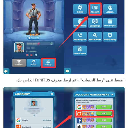
اضغط على "ربط الحساب" – ثم اربط معرف FunPlus الخاص بك