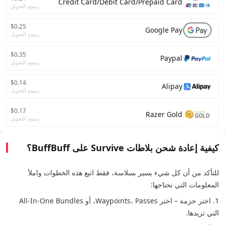
Credit Card/Debit Card/Prepaid Card
رسوم التحويل
$0.25
Google Pay
رسوم التحويل
$0.35
Paypal
رسوم التحويل
$0.14
Alipay
رسوم التحويل
$0.17
Razer Gold
رسوم التحويل
كيفية إعادة شحن بلاطات Survive على BuffBuff؟
للتأكد من أن كل شيء يسير بسلاسة، فقط اتبع هذه الخطوات واملأ
المعلومات التي نحتاجها:
1. اختر حزمة – اختر Waypoints، Passes، أو All-In-One Bundles
التي تريدها.