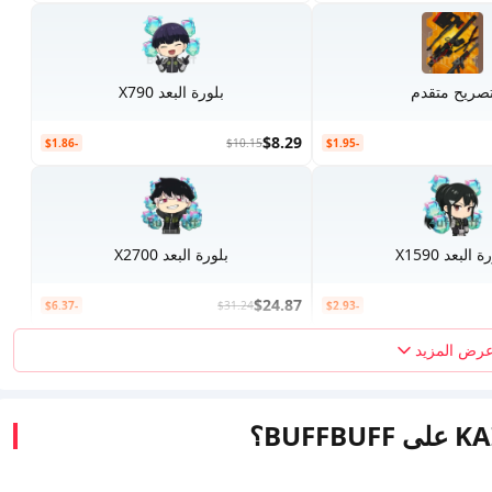
صريح متقدم
بلورة البعد X790
$8.29
-$1.86
$10.15
-$1.95
 البعد X1590
بلورة البعد X2700
$24.87
-$6.37
$31.24
-$2.93
رض المزيد