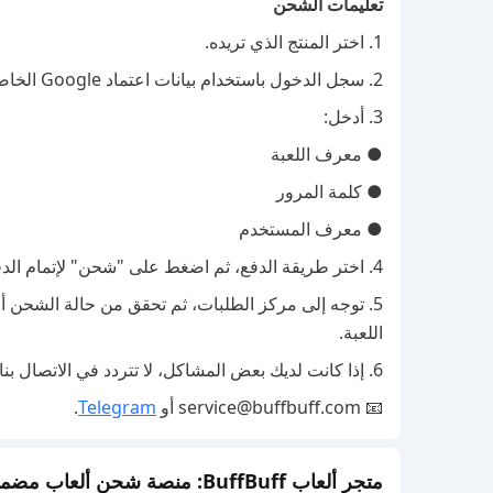
تعليمات الشحن
1. اختر المنتج الذي تريده.
2. سجل الدخول باستخدام بيانات اعتماد Google الخاصة بك.
3. أدخل:
● معرف اللعبة
● كلمة المرور
● معرف المستخدم
4. اختر طريقة الدفع، ثم اضغط على "شحن" لإتمام الدفع.
5. توجه إلى مركز الطلبات، ثم تحقق من حالة الشحن أو
اللعبة.
6. إذا كانت لديك بعض المشاكل، لا تتردد في الاتصال بنا على:
📧 service@buffbuff.com أو
Telegram
.
متجر ألعاب BuffBuff: منصة شحن ألعاب مضمونة رسميًا