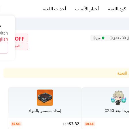
كود اللعبة
أخبار الألعاب
أحداث اللعبة
e
witch
7%OFF
ائق
آمن
lish
المزيد
لتعبئة
ة البعد X250
إمداد مستمر بالمواد
$3.32
-$0.58
$3.9
-$0.63