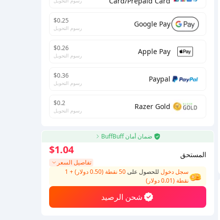
Card/Prepaid Card
رسوم التحويل
$0.25
Google Pay
رسوم التحويل
$0.26
Apple Pay
رسوم التحويل
$0.36
Paypal
رسوم التحويل
$0.2
Razer Gold
رسوم التحويل
ضمان أمان BuffBuff
$1.04
المستحق
تفاصيل السعر
سجل دخول
للحصول على
50 نقطة (0.50 دولار)
+
1
نقطة (
0.01
دولار)
شحن الرصيد