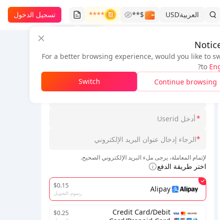
العربية
USD
$**
****
تسجيل الدخول
سجل الطلبات
Notic
For a better browsing experience, would you like to s
معلومات الطلب
?
to
Eng
*
Switch
Continue browsing
*
*
*
لإتمام المعاملة، يرجى ملء البريد الإلكتروني الصحيح.
اختر طريقة الدفع
$0.15
Alipay
رسوم التحويل
Credit Card/Debit
$0.25