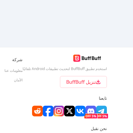
شركة
استخدم تطبيق BuffBuff لتحديث تطبيقات Android تلقائيًا
معلومات عنا
الأمان
تنزيل BuffBuff
تابعنا
5% OFF
5% OFF
نحن نقبل