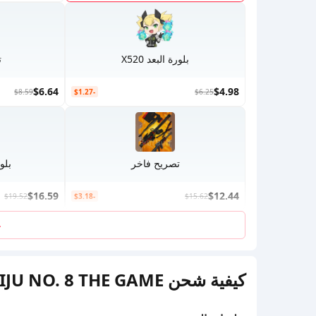
بلورة البعد X520
ت
$6.64
$4.98
$8.59
-$1.27
$6.25
تصريح فاخر
بلورة
$16.59
$12.44
$19.52
-$3.18
$15.62
ع
كيفية شحن KAIJU NO. 8 THE GAME على BUFFBUFF؟