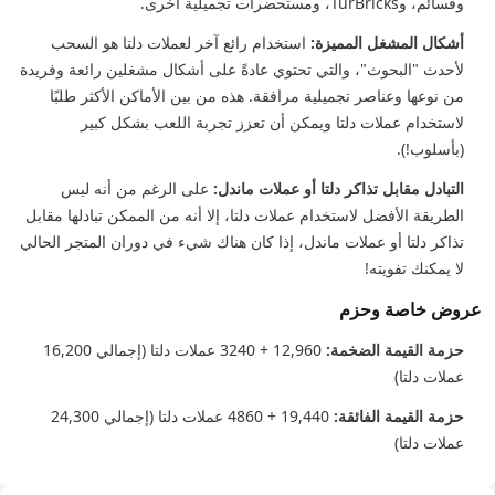
وقسائم، وTurBricks، ومستحضرات تجميلية أخرى.
أشكال المشغل المميزة:
استخدام رائع آخر لعملات دلتا هو السحب
لأحدث "البحوث"، والتي تحتوي عادةً على أشكال مشغلين رائعة وفريدة
من نوعها وعناصر تجميلية مرافقة. هذه من بين الأماكن الأكثر طلبًا
لاستخدام عملات دلتا ويمكن أن تعزز تجربة اللعب بشكل كبير
(بأسلوب!).
التبادل مقابل تذاكر دلتا أو عملات ماندل:
على الرغم من أنه ليس
الطريقة الأفضل لاستخدام عملات دلتا، إلا أنه من الممكن تبادلها مقابل
تذاكر دلتا أو عملات ماندل، إذا كان هناك شيء في دوران المتجر الحالي
لا يمكنك تفويته!
عروض خاصة وحزم
حزمة القيمة الضخمة:
12,960 + 3240 عملات دلتا (إجمالي 16,200
عملات دلتا)
حزمة القيمة الفائقة:
19,440 + 4860 عملات دلتا (إجمالي 24,300
عملات دلتا)