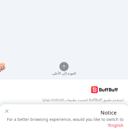
العودة إلى الأعلى
استخدم تطبيق BuffBuff لتحديث تطبيقات Android تلقائيًا
ضمان أمان BuffBuff
Notice
تنزيل BuffBuff
For a better browsing experience, would you like to switch to
$0.29
$0.19
تابعنا
?
English
مستخدم جديد: خصم
$0.10
المستحق