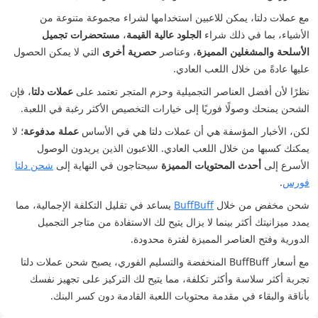
مع عملات دلتا، يمكن للاعبين استخدامها لشراء مجموعة متنوعة من
الأشياء، بما في ذلك شراء
الجلود عالية القيمة
،
مستحضرات تجميل
الأسلحة والمشغلين المميزة
، وعناصر
حصرية أخرى
التي لا يمكن الحصول
عليها عادةً من خلال اللعب العادي.
نظرًا لأن أفضل العناصر التجميلية وحزم المتجر تعتمد على
عملات دلتا
، فإن
الشحن يمنحك وصولًا فوريًا إلى خيارات التخصيص الأكثر رغبة في اللعبة.
لكن، الأخبار المؤسفة هي أن عملات دلتا هي في الأساس
عملة مدفوعة
؛ لا
يمكنك كسبها من خلال اللعب العادي. اللاعبون الذين يريدون الوصول
الأسرع إلى
أحدث المحتويات المميزة
سيحتاجون في النهاية إلى
شحن دلتا
فورس
.
شحن مخفض من خلال
BuffBuff
يساعد في تقليل التكلفة الإجمالية، مما
يمدد ميزانيتك أكثر بينما لا يزال يتيح لك الاستفادة من متاجر التجميل
الدورية وفتح العناصر المميزة لفترة محدودة.
مع أسعار BuffBuff المنخفضة والتسليم الفوري، يصبح شحن عملات دلتا
تجربة أكثر سلاسة وأكثر تكلفة، مما يتيح لك التركيز على تجهيز نفسك
بأناقة والبقاء في مقدمة محتويات اللعبة القادمة دون كسر البنك.