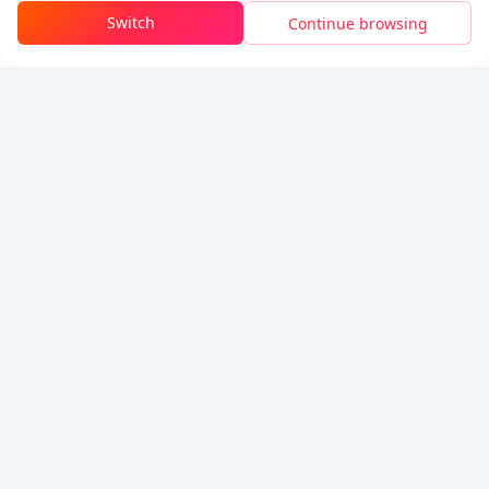
Switch
Continue browsing
تسجيل الدخول للحصول على الخصم
5% OFF
5% OFF
شركة
مصدر
معلومات عنا
طريقة الدفع
الأمان
مساعدة
Hot Selling
Arena Breakout: Infinite (PC Verison)
Buy PUBG Mobile UC
Honkai: Star Rail HSR Top Up
Genshin Impact Top Up
Zenless Zone Zero Top Up
نحن نقبل