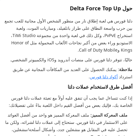
حول Delta Force Top Up
دلتا فورس هي لعبة إطلاق نار من منظور الشخص الأول مجانية للعب تجمع
بين حرب واسعة النطاق على طراز باتلفيلد، ومباريات الموت، ولعبة
استخراج PvPvE، وكل ذلك في لعبة واحدة من مجموعة TiMi Studio،
الاستوديو وراء بعض من أكبر نجاحات الألعاب المحمولة مثل Honor of
Kings وCall of Duty Mobile.
حاليًا، تتوفر دلتا فورس على منصات أندرويد وiOS والكمبيوتر الشخصي.
ملاحظة
: يمكنك الحصول على العديد من المكافآت المجانية عن طريق
استرداد
أكواد دلتا فورس
.
أفضل طرق لاستخدام عملات دلتا
إذا كنت تتساءل عما يجب أن تنفق عليه أولاً مع تعبئة عملات دلتا فورس
الخاصة بك، فإليك بعض من أفضل القيم داخل اللعبة بناءً على تفضيلاتك:
ملف المعركة المميز:
ملف المعركة المميز هو واحد من أفضل العوائد
على الاستثمار في دلتا فورس. ستحتاج إلى عملات دلتا لشرائه، ولكن ما
تحصل عليه في المقابل هو مشغلين جدد، وأشكال أسلحة/مشغلين،