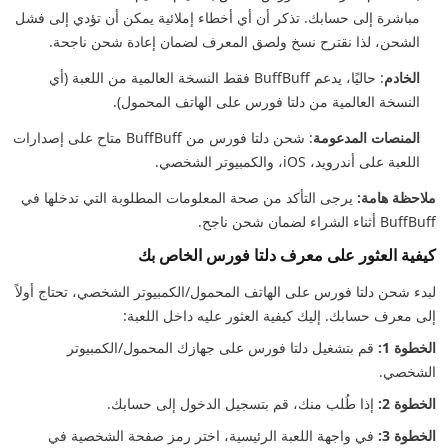
مباشرة إلى حسابك. تذكر أن أي أخطاء إملائية يمكن أن تؤدي إلى فشل
الشحن، لذا نقترح نسخ ولصق المعرف لضمان إعادة شحن ناجحة.
الخادم
: حاليًا، يدعم BuffBuff فقط النسخة العالمية من اللعبة (أي
النسخة العالمية من دلتا فورس على الهاتف المحمول).
المنصات المدعومة
: شحن دلتا فورس من BuffBuff متاح على إصدارات
اللعبة على أندرويد، iOS، والكمبيوتر الشخصي.
ملاحظة هامة:
يرجى التأكد من صحة المعلومات المطلوبة التي تدخلها في
BuffBuff أثناء الشراء لضمان شحن ناجح.
كيفية العثور على معرف دلتا فورس الخاص بك
لبدء شحن دلتا فورس على الهاتف المحمول/الكمبيوتر الشخصي، تحتاج أولاً
إلى معرف حسابك. إليك كيفية العثور عليه داخل اللعبة:
الخطوة 1:
قم بتشغيل دلتا فورس على جهازك المحمول/الكمبيوتر
الشخصي.
الخطوة 2:
إذا طُلب منك، قم بتسجيل الدخول إلى حسابك.
الخطوة 3:
في واجهة اللعبة الرئيسية، اختر رمز صفحة الشخصية في