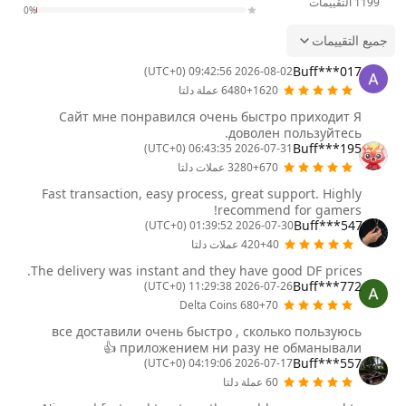
1199
التقييمات
0%
جميع التقييمات
Buff***017
2026-08-02 09:42:56 (UTC+0)
6480+1620 عملة دلتا
Сайт мне понравился очень быстро приходит Я
доволен пользуйтесь.
Buff***195
2026-07-31 06:43:35 (UTC+0)
3280+670 عملات دلتا
Fast transaction, easy process, great support. Highly
recommend for gamers!
Buff***547
2026-07-30 01:39:52 (UTC+0)
420+40 عملات دلتا
The delivery was instant and they have good DF prices.
Buff***772
2026-07-26 11:29:38 (UTC+0)
680+70 Delta Coins
все доставили очень быстро , сколько пользуюсь
приложением ни разу не обманывали 👍
Buff***557
2026-07-17 04:19:06 (UTC+0)
60 عملة دلتا