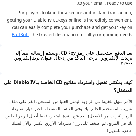
to your email, ready to use.
For players looking for a secure and instant transaction,
getting your Diablo IV CDkeys online is incredibly convenient.
You can easily complete your purchase and get your key on
BuffBuff
, the trusted destination for all your gaming needs.
بعد الدفع، ستحصل على رمز CDKey، وسيتم إرساله أيضاً إلى
بريدك الإلكتروني. يرجى التأكد من إدخال عنوان بريد إلكتروني
صحيح.
كيف يمكنني تفعيل واسترداد مفاتيح CD الخاصة بـ Diablo IV على
المشغل؟
الأمر سهل للغاية! في الزاوية اليمنى العليا من المشغل، انقر على ملف
تعريف المستخدم الخاص بك وفي القائمة المنسدلة، اختر خيار استرداد
الرمز (قريب من الأسفل). بعد فتح نافذة المتجر، فقط أدخل الرمز الخاص
بك في المربع، ثم اضغط على زر "استرداد" الأزرق الكبير، والآن لعبتك
جاهزة للتنزيل!