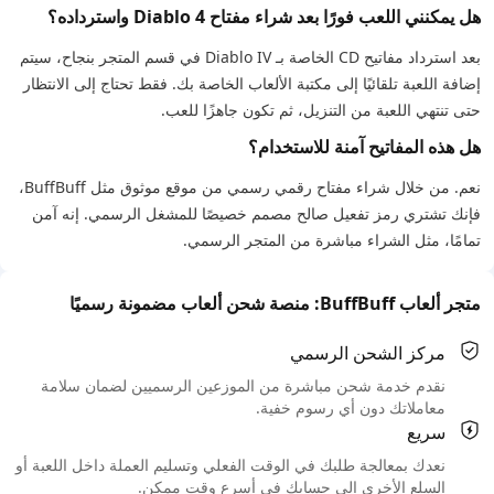
هل يمكنني اللعب فورًا بعد شراء مفتاح Diablo 4 واسترداده؟
بعد استرداد مفاتيح CD الخاصة بـ Diablo IV في قسم المتجر بنجاح، سيتم
إضافة اللعبة تلقائيًا إلى مكتبة الألعاب الخاصة بك. فقط تحتاج إلى الانتظار
حتى تنتهي اللعبة من التنزيل، ثم تكون جاهزًا للعب.
هل هذه المفاتيح آمنة للاستخدام؟
نعم. من خلال شراء مفتاح رقمي رسمي من موقع موثوق مثل BuffBuff،
فإنك تشتري رمز تفعيل صالح مصمم خصيصًا للمشغل الرسمي. إنه آمن
تمامًا، مثل الشراء مباشرة من المتجر الرسمي.
متجر ألعاب BuffBuff: منصة شحن ألعاب مضمونة رسميًا
مركز الشحن الرسمي
نقدم خدمة شحن مباشرة من الموزعين الرسميين لضمان سلامة
معاملاتك دون أي رسوم خفية.
سريع
نعدك بمعالجة طلبك في الوقت الفعلي وتسليم العملة داخل اللعبة أو
السلع الأخرى إلى حسابك في أسرع وقت ممكن.