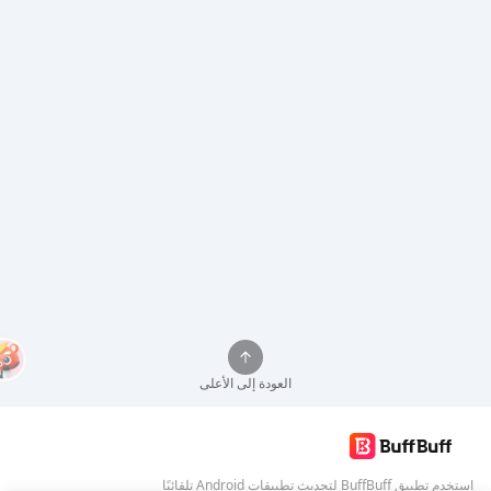
العودة إلى الأعلى
استخدم تطبيق BuffBuff لتحديث تطبيقات Android تلقائيًا